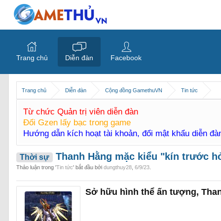
Trang chủ
Diễn đàn
Facebook
Trang chủ
Diễn đàn
Cộng đồng GamethuVN
Tin tức
Từ chức Quản trị viên diễn đàn
Đổi Gzen lấy bạc trong game
Hướng dẫn kích hoạt tài khoản, đổi mật khẩu diễn đ
Thanh Hằng mặc kiểu "kín trước hở 
Thời sự
Thảo luận trong '
Tin tức
' bắt đầu bởi
dungthuy28
,
6/9/23
.
Sở hữu hình thể ấn tượng, Than