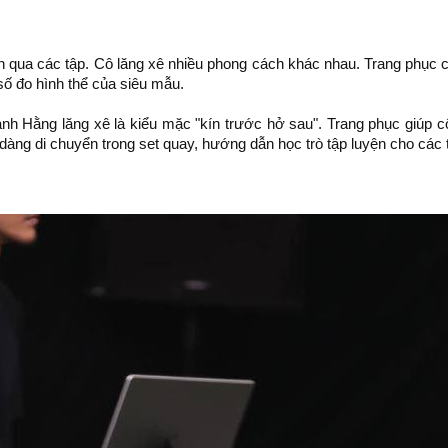
 qua các tập. Cô lăng xê nhiều phong cách khác nhau. Trang phục c
ố đo hình thể của siêu mẫu.
h Hằng lăng xê là kiểu mặc "kín trước hở sau". Trang phục giúp cô p
dàng di chuyển trong set quay, hướng dẫn học trò tập luyện cho các 