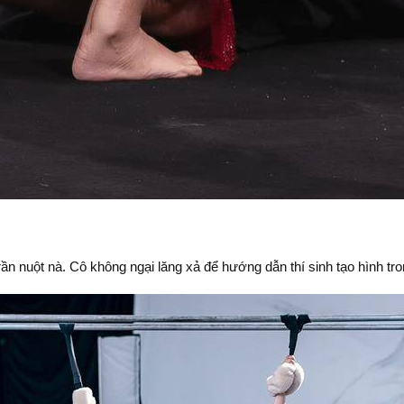
 nuột nà. Cô không ngại lăng xả để hướng dẫn thí sinh tạo hình tro