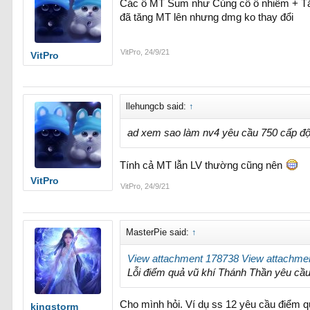
Các ô MT Sum như Củng cố ô nhiêm + Tă
đã tăng MT lên nhưng dmg ko thay đổi
VitPro
,
24/9/21
VitPro
llehungcb said:
↑
ad xem sao làm nv4 yêu cầu 750 cấp độ 
Tính cả MT lẫn LV thường cũng nên
VitPro
VitPro
,
24/9/21
MasterPie said:
↑
View attachment 178738
View attachme
Lỗi điểm quả vũ khí Thánh Thần yêu cầ
Cho mình hỏi. Ví dụ ss 12 yêu cầu điểm q
kingstorm