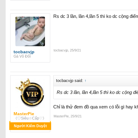
Rs dc 3 lần, lần 4,lần 5 thì ko dc cộng điể
tocbacvjp
,
25/9/21
tocbacvjp
Gà Vô Đối
tocbacvjp said:
↑
Rs dc 3 lần, lần 4,lần 5 thì ko dc cộng đ
Chỉ là thử đem đồ qua xem có lỗi gì hay kh
MasterPie
MasterPie
,
25/9/21
《♡Siêu☆Cấp♡》
Người Kiểm Duyệt