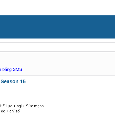
àn bằng SMS
 Season 15
Hể Lực + agi + Sức mạnh
 đc + chỉ số