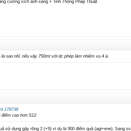
ng cường xích ánh sáng + Tinh Thông Pháp Thuật
là sao nhỉ. nếu vậy 750mt với dc phép làm nhiệm vụ 4 à.
nt 178738
u điểm cao hơn S12
uả sử dụng gậy rồng 2 (+9) ví dụ là 900 điểm quả (agi+ene). Sang ss