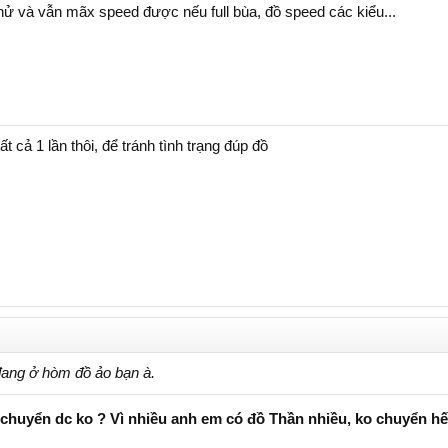
thử và vẫn mãx speed được nếu full bùa, đồ speed các kiểu...
 cả 1 lần thôi, để tránh tình trạng đúp đồ
ang ở hòm đồ ảo bạn à.
 chuyển dc ko ? Vì nhiều anh em có đồ Thần nhiều, ko chuyển hế