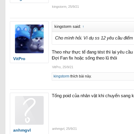
kingstorm
,
25/9/21
kingstorm said:
↑
Cho mình hỏi. Ví dụ ss 12 yêu cầu điểm 
Theo như thực tế đang tést thì lại yêu cầ
Đợi Fan fix hoặc sống theo lũ thôi
VitPro
VitPro
,
25/9/21
kingstorm
thích bài này.
Tổng poid của nhân vật khi chuyển sang 
anhmgvl
,
25/9/21
anhmgvl