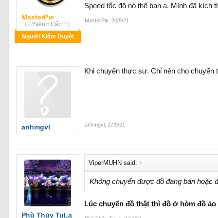
Speed tốc độ nó thế bạn ạ. Mình đã kích 
MasterPie
MasterPie
,
26/9/21
《♡Siêu☆Cấp♡》
Người Kiểm Duyệt
Khi chuyển thực sự. Chỉ nên cho chuyển tất
anhmgvl
,
27/9/21
anhmgvl
ViperMUHN said:
↑
Không chuyển được đồ đang bán hoặc đ
Lúc chuyển đồ thật thì đồ ở hòm đồ ảo
Phù Thủy TuLa