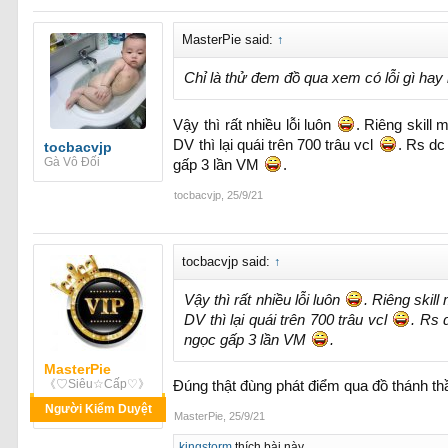
MasterPie said:
↑
Chỉ là thử đem đồ qua xem có lỗi gì hay 
Vậy thì rất nhiều lỗi luôn
. Riêng skill
DV thì lại quái trên 700 trâu vcl
. Rs dc
tocbacvjp
Gà Vô Đối
gấp 3 lần VM
.
tocbacvjp
,
25/9/21
tocbacvjp said:
↑
Vậy thì rất nhiều lỗi luôn
. Riêng skil
DV thì lại quái trên 700 trâu vcl
. Rs 
ngọc gấp 3 lần VM
.
MasterPie
《♡Siêu☆Cấp♡》
Đúng thật đùng phát điểm qua đồ thánh t
Người Kiểm Duyệt
MasterPie
,
25/9/21
kingstorm
thích bài này.