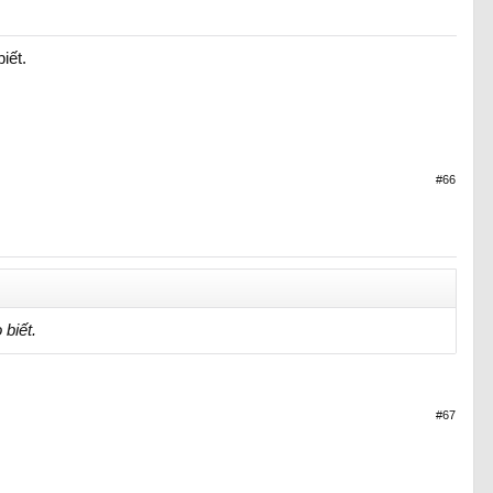
iết.
#66
 biết.
#67