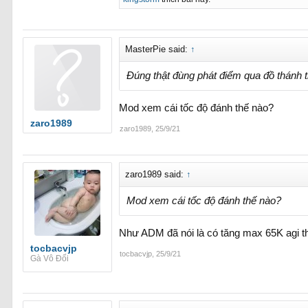
MasterPie said:
↑
Đúng thật đùng phát điểm qua đồ thánh 
Mod xem cái tốc độ đánh thế nào?
zaro1989
zaro1989
,
25/9/21
zaro1989 said:
↑
Mod xem cái tốc độ đánh thế nào?
Như ADM đã nói là có tăng max 65K agi th
tocbacvjp
tocbacvjp
,
25/9/21
Gà Vô Đối