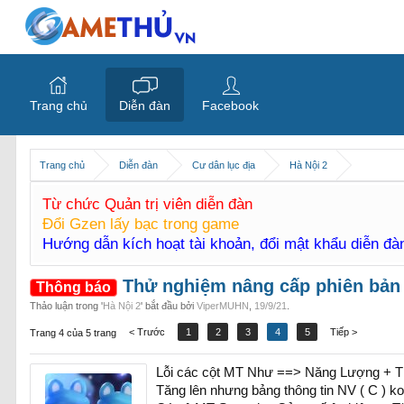
Trang chủ
Diễn đàn
Facebook
Trang chủ
Diễn đàn
Cư dân lục địa
Hà Nội 2
Từ chức Quản trị viên diễn đàn
Đổi Gzen lấy bạc trong game
Hướng dẫn kích hoạt tài khoản, đổi mật khẩu diễn đ
Thử nghiệm nâng cấp phiên bản
Thông báo
Thảo luận trong '
Hà Nội 2
' bắt đầu bởi
ViperMUHN
,
19/9/21
.
< Trước
1
2
3
4
5
Tiếp >
Trang 4 của 5 trang
Lỗi các cột MT Như ==> Năng Lượng + T
Tăng lên nhưng bảng thông tin NV ( C ) ko