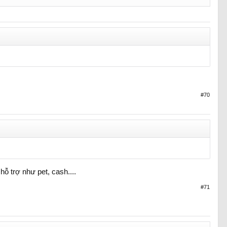
#70
ỗ trợ như pet, cash....
#71