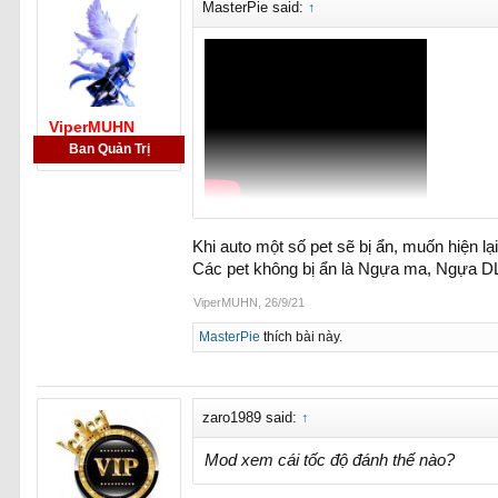
MasterPie said:
↑
ViperMUHN
Ban Quản Trị
Khi auto một số pet sẽ bị ẩn, muốn hiện 
Các pet không bị ẩn là Ngựa ma, Ngựa DL
ViperMUHN
,
26/9/21
MasterPie
thích bài này.
zaro1989 said:
↑
Mod xem cái tốc độ đánh thế nào?