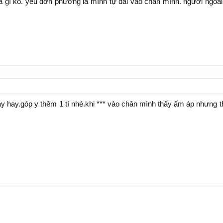
 gì ko. yêu đơn phương là mình tự đái vào chân mình. người ngoài c
 hay.góp y thêm 1 tí nhé.khi *** vào chân mình thấy ấm áp nhưng t