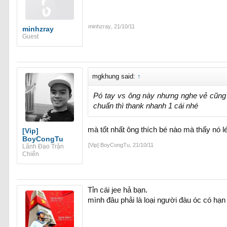
minhzray
,
21/10/11
minhzray
Guest
mgkhung said:
↑
Pó tay vs ông này nhưng nghe vẻ cũng 
chuẩn thì thank nhanh 1 cái nhé
mà tốt nhất ông thích bé nào mà thấy nó lé
[Vip]
BoyCongTu
[Vip] BoyCongTu
,
21/10/11
Lãnh Đạo Trận
Chiến
Tỉn cái jee hả bạn.
mình đâu phải là loại người đàu óc có hạn 