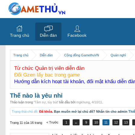
Trang chủ
Diễn đàn
Facebook
Trang chủ
Diễn đàn
Cộng đồng GamethuVN
Quán nghỉ
Từ chức Quản trị viên diễn đàn
Đổi Gzen lấy bạc trong game
Hướng dẫn kích hoạt tài khoản, đổi mật khẩu diễn đ
Thế nào là yêu nhỉ
Thảo luận trong '
Tâm sự, tùy bút
' bắt đầu bởi
mgkhung
,
4/10/11
.
Trạng thái chủ đề:
Đã khóa
. Bạn muốn mở lại chủ đề? Nhắn tin cho admin
Thi
< Trước
1
←
9
10
11
12
13
Trang 11 của 16 trang