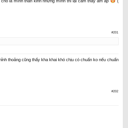
ho là mình thần kinh nhưng mình thì lại cảm tháy ấm áp
(
#201
hỉnh thoảng cũng thấy kha khai khó chịu có chuẩn ko nếu chuẩn
#202