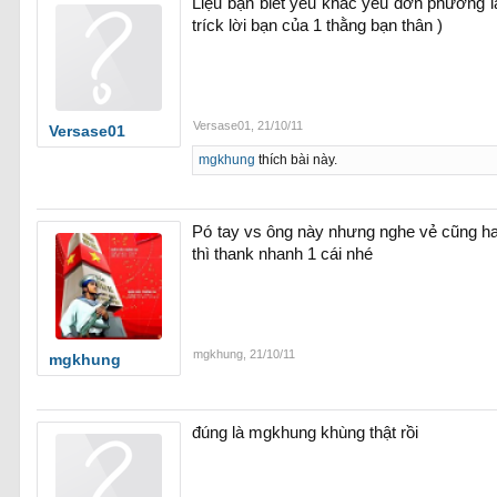
Liệu bạn biết yêu khác yêu đơn phương là
tríck lời bạn của 1 thằng bạn thân )
Versase01
,
21/10/11
Versase01
mgkhung
thích bài này.
Pó tay vs ông này nhưng nghe vẻ cũng hay
thì thank nhanh 1 cái nhé
mgkhung
,
21/10/11
mgkhung
đúng là mgkhung khùng thật rồi