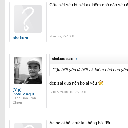
Cậu biết yêu là biết ak kiểm nhỏ nào yêu đi
shakura
,
22/10/11
shakura
shakura said:
↑
Cậu biết yêu là biết ak kiểm nhỏ nào yêu đ
đẹp zai quá nên ko ai yêu
[Vip]
[Vip] BoyCongTu
,
22/10/11
BoyCongTu
Lãnh Đạo Trận
Chiến
Ac ac ai hôi chứ ta không hôi đâu