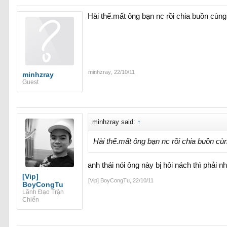
Hài thế.mất ông bạn nc rồi chia buồn cùng
minhzray
,
22/10/11
minhzray
Guest
minhzray said:
↑
Hài thế.mất ông bạn nc rồi chia buồn cù
anh thái nói ông này bị hôi nách thì phải n
[Vip]
[Vip] BoyCongTu
,
22/10/11
BoyCongTu
Lãnh Đạo Trận
Chiến