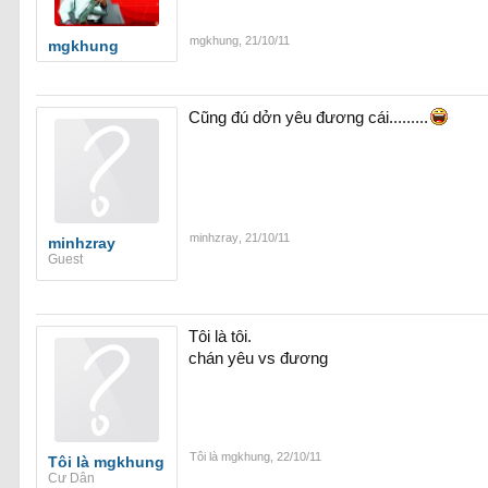
mgkhung
,
21/10/11
mgkhung
Cũng đú dởn yêu đương cái.........
minhzray
,
21/10/11
minhzray
Guest
Tôi là tôi.
chán yêu vs đương
Tôi là mgkhung
,
22/10/11
Tôi là mgkhung
Cư Dân