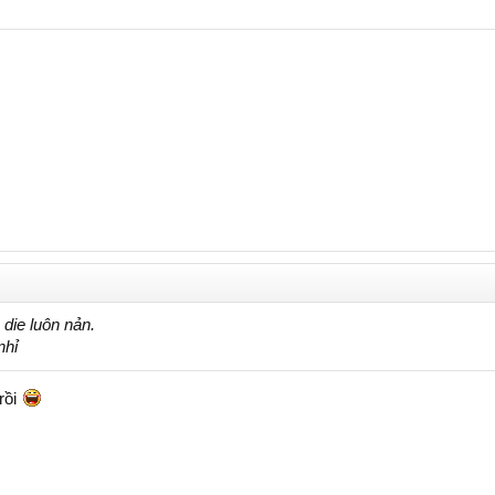
die luôn nản.
nhỉ
 rồi