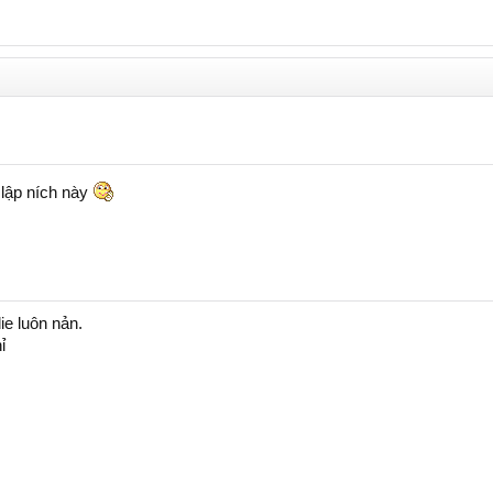
 lập ních này
e luôn nản.
ỉ