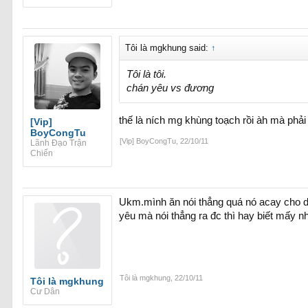
Tôi là mgkhung said:
↑
Tôi là tôi.
chán yêu vs đương
thế là ních mg khùng toạch rồi àh mà phải
[Vip]
BoyCongTu
[Vip] BoyCongTu
,
22/10/11
Lãnh Đạo Trận
Chiến
Ukm.mình ăn nói thẳng quá nó acay cho di
yêu mà nói thẳng ra đc thì hay biết mấy nh
Tôi là mgkhung
,
22/10/11
Tôi là mgkhung
Cư Dân