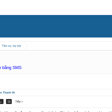
Tâm sự, tùy bút
àn bằng SMS
ên Thanh Hi
→
16
Tiếp >