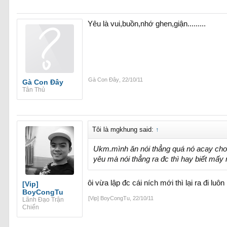
Yêu là vui,buồn,nhớ ghen,giận.........
Gà Con Đây
,
22/10/11
Gà Con Đây
Tân Thủ
Tôi là mgkhung said:
↑
Ukm.mình ăn nói thẳng quá nó acay cho 
yêu mà nói thẳng ra đc thì hay biết mấy 
ôi vừa lập đc cái ních mới thì lại ra đi luôn
[Vip]
BoyCongTu
[Vip] BoyCongTu
,
22/10/11
Lãnh Đạo Trận
Chiến