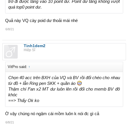
trở đi được tăng vào 10 point dư. Point dư tăng không vượt
quá top0 point dư.
Quả này VQ cày poid dư thoải mái nhé
6/8/21
Tinh1dem2
Hiệp Sĩ
VitPro said:
↑
Chọn 40 acc trên BXH của VQ và BV rồi đổi chéo cho nhau
từ đồ + lẫn Ring pen SKK + quần áo
Thậm chí Fan x2 MT dư luôn lên rồi đổi cho memb BV đỡ
khóc
==> Thấy Ok ko
Ờ vậy chúng nó ngậm cái mồm luôn k nói đc gì cả
6/8/21