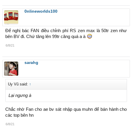
0nlineworlds100
Để nghị bác FAN điều chỉnh phí RS zen max là 50tr zen như
bên BV đi. Chứ tăng lên 99tr căng quá a à
6/8/21
sarahg
Uy Vũ said:
↑
Lại ngưng à
Chắc nhờ Fan cho ae bv sát nhập qua muhn để bán hành cho
các top bên hn
6/8/21