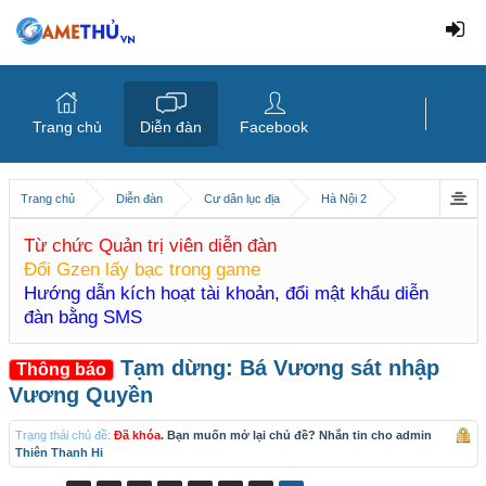
Trang chủ
Diễn đàn
Facebook
Trang chủ
Diễn đàn
Cư dân lục địa
Hà Nội 2
Từ chức Quản trị viên diễn đàn
Đổi Gzen lấy bạc trong game
Hướng dẫn kích hoạt tài khoản, đổi mật khẩu diễn
đàn bằng SMS
Tạm dừng: Bá Vương sát nhập
Thông báo
Vương Quyền
Trạng thái chủ đề:
Đã khóa
. Bạn muốn mở lại chủ đề? Nhắn tin cho admin
Thiên Thanh Hi