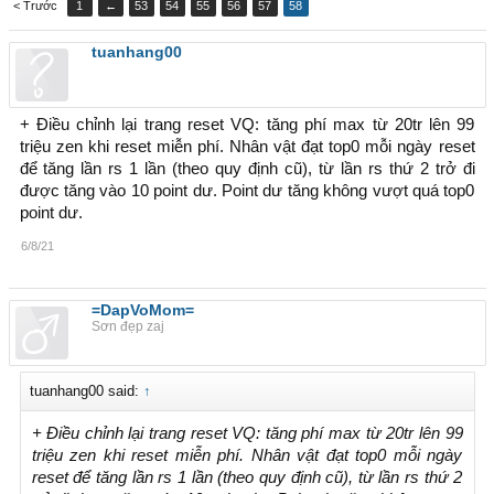
< Trước
1
←
53
54
55
56
57
58
tuanhang00
+ Điều chỉnh lại trang reset VQ: tăng phí max từ 20tr lên 99
triệu zen khi reset miễn phí. Nhân vật đạt top0 mỗi ngày reset
để tăng lần rs 1 lần (theo quy định cũ), từ lần rs thứ 2 trở đi
được tăng vào 10 point dư. Point dư tăng không vượt quá top0
point dư.
6/8/21
=DapVoMom=
Sơn đẹp zaj
tuanhang00 said:
↑
+ Điều chỉnh lại trang reset VQ: tăng phí max từ 20tr lên 99
triệu zen khi reset miễn phí. Nhân vật đạt top0 mỗi ngày
reset để tăng lần rs 1 lần (theo quy định cũ), từ lần rs thứ 2