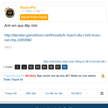
MasterPie
《♡Siêu☆Cấp♡》
Người Kiểm Duyệt
Anh em qua đây nhé:
http://diendan.gamethuvn.net/threads/k-hoach-diu-chnh-truoc-
sat-nhp.1065986/
6/8/21
(Bạn phải Đăng nhập hoặc Đăng ký để trả lời bài viết.)
< Trước
1
←
53
54
55
56
57
58
Trạng thái chủ đề:
Đã khóa
. Bạn muốn mở lại chủ đề? Nhắn tin cho admin
Thiên Thanh Hi
Trang chủ
Diễn đàn
Cư dân lục địa
Hà Nội 2