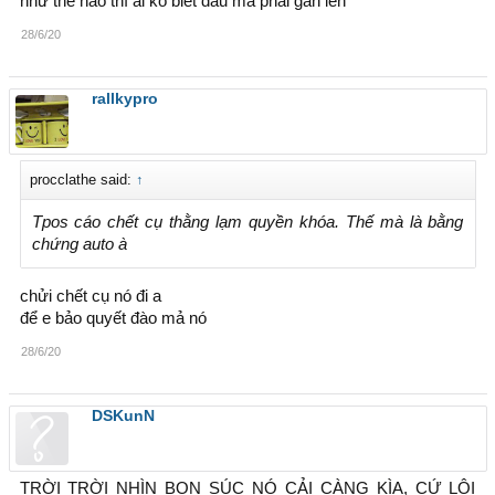
như thế nào thì ai ko biết đâu mà phải gân lên
28/6/20
rallkypro
procclathe said:
↑
Tpos cáo chết cụ thằng lạm quyền khóa. Thế mà là bằng
chứng auto à
chửi chết cụ nó đi a
để e bảo quyết đào mả nó
28/6/20
DSKunN
TRỜI TRỜI NHÌN BỌN SÚC NÓ CẢI CÀNG KÌA, CỨ LÔI