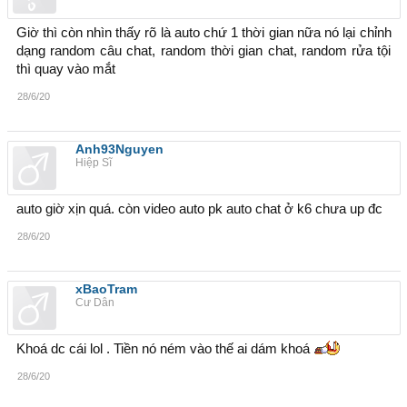
Giờ thì còn nhìn thấy rõ là auto chứ 1 thời gian nữa nó lại chỉnh
dạng random câu chat, random thời gian chat, random rửa tội
thì quay vào mắt
28/6/20
Anh93Nguyen
Hiệp Sĩ
auto giờ xịn quá. còn video auto pk auto chat ở k6 chưa up đc
28/6/20
xBaoTram
Cư Dân
Khoá dc cái lol . Tiền nó ném vào thế ai dám khoá
28/6/20