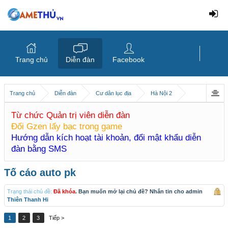
Trang chủ
Diễn đàn
Facebook
Trang chủ
Diễn đàn
Cư dân lục địa
Hà Nội 2
Từ chức Quản trị viên diễn đàn
Đổi Gzen lấy bạc trong game
Hướng dẫn kích hoạt tài khoản, đổi mật khẩu diễn
đàn bằng SMS
Tố cáo auto pk
Trạng thái chủ đề:
Đã khóa
. Bạn muốn mở lại chủ đề? Nhắn tin cho admin
Thiên Thanh Hi
1
2
3
Tiếp >