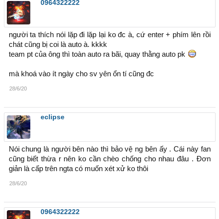
0964322222
người ta thích nói lặp đi lặp lại ko đc à, cứ enter + phím lên rồi
chát cũng bị coi là auto à. kkkk
team pt của ông thì toàn auto ra bãi, quay thằng auto pk
mà khoá vào ít ngày cho sv yên ổn tí cũng đc
28/6/20
eclipse
Nói chung là người bên nào thì bảo vệ ng bên ấy . Cái này fan
cũng biết thừa r nên ko cần chèo chống cho nhau đâu . Đơn
giản là cấp trên ngta có muốn xét xử ko thôi
28/6/20
0964322222