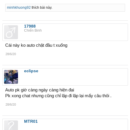
minhkhuong92
thích bài này.
17988
Chiến Binh
Cái này ko auto chặt đầu t xuống
28/6/20
eclipse
Auto pk giờ càng ngày càng hiện đại
Pk xong chat nhưng cũng chỉ lặp đi lặp lại mấy câu thôi .
28/6/20
MTR01