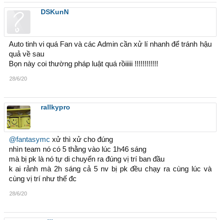
DSKunN
Auto tinh vi quá Fan và các Admin cần xử lí nhanh để tránh hậu
quả về sau
Bọn này coi thường pháp luật quá rồiiiii !!!!!!!!!!!!
28/6/20
rallkypro
@fantasymc
xử thì xử cho đúng
nhìn team nó có 5 thằng vào lúc 1h46 sáng
mà bị pk là nó tự di chuyển ra đúng vị trí ban đầu
k ai rảnh mà 2h sáng cả 5 nv bị pk đều chạy ra cùng lúc và
cùng vị trí như thế đc
28/6/20