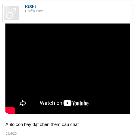
KiShi
Chiến Binh
Auto còn bày đặt chèn thêm câu chat
28/6/20