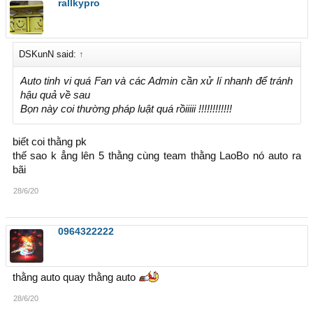
rallkypro
DSKunN said:
↑
Auto tinh vi quá Fan và các Admin cần xử lí nhanh để tránh
hậu quả về sau
Bọn này coi thường pháp luật quá rồiiiii !!!!!!!!!!!!
biết coi thằng pk
thế sao k ẳng lên 5 thằng cùng team thằng LaoBo nó auto ra
bãi
28/6/20
0964322222
thằng auto quay thằng auto
28/6/20