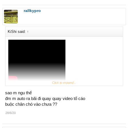
rallkypro
KiShi said:
↑
Click to expand...
Auto còn bày đặt chèn thêm câu chat
sao m ngu thế
đm m auto ra bãi đi quay quay video tố cáo
buộc chân chó vào chưa ??
28/6/20