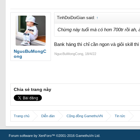
Không chút nghi ngờ, chị P.T 
gửi tới với tổng số tiền gần 7
TinhDoiDoiGian said:
↑
chị nộp... thuế thu nhập cá n
Chừng này tuổi mà có hơn 700tr rồi ah,
tức, tài khoản trên "sàn chứng
Bank háng thì chỉ cần ngon và giỏi skill thì 
Biết mình bị lừa, chị T đã đế
NgucBuMongC
NgucBuMongCong
,
18/4/22
ong
Vụ việc đang được điều tra.
Nguồn: ST
Chia sẻ trang này
Trang chủ
Diễn đàn
Cộng đồng GamethuVN
Tin tức
Forum software by XenForo™
©2001-2016 GamethuVn Ltd.