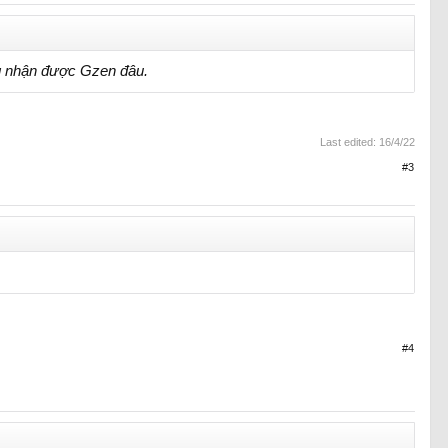
ông nhận được Gzen đâu.
Last edited:
16/4/22
#3
#4