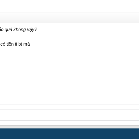
đã tạo tài khoản để giao dịch. Người này đã chuyển
00 triệu đồng. Ngay sau đó, chúng ngắt lệnh rút tiề
hân, vờ như chị T đã đạt được khoản "hoa hồng" trê
 ảo quá không vậy?
 khoán" của chị T đã bị xóa.
có tiền tỉ bt mà
n Phòng An ninh mạng và Phòng chống tội phạm sử d