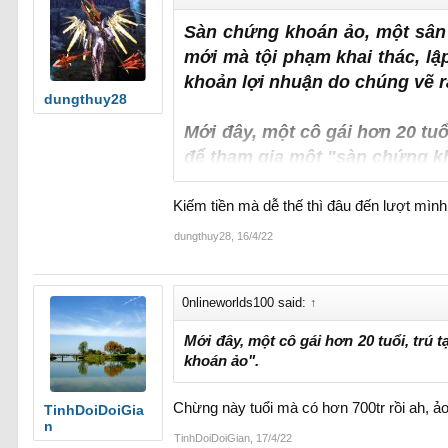
Sàn chứng khoán ảo, một sân c
mới mà tội phạm khai thác, lậ
khoản lợi nhuận do chúng vẽ r
dungthuy28
Mới đây, một cô gái hơn 20 tuổ
để tham gia một "sàn chứng k
Theo đó, chị P.T cho biết, t
Kiếm tiền mà dễ thế thì đâu đến lượt mìn
chuyện khá "tâm đầu ý hợp", đ
dungthuy28
,
16/4/22
ảo" dụ dỗ chuyển tiền để
http://app.bitoreomarket.com
,
0nlineworlds100 said:
↑
chơi được trả giúp một khoản 
6.000 USD.
Mới đây, một cô gái hơn 20 tuổi, trú 
khoán ảo".
Tuy nhiên, người chơi phải nộ
không trúng cũng chẳng mất gì
Chừng này tuổi mà có hơn 700tr rồi ah, ả
TinhDoiDoiGia
n
tưởng nhầm rằng sàn chứng kho
TinhDoiDoiGian
,
17/4/22