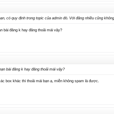
i bạn, có quy định trong topic của admin đó. Với đăng nhiều cũng kh
ạn bài đăng k hay đăng thoải mái vậy?
hạn bài đăng k hay đăng thoải mái vậy?
, các box khác thì thoải mái bạn ạ, miễn không spam là được.