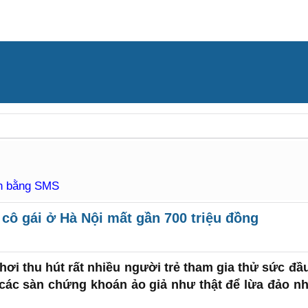
àn bằng SMS
cô gái ở Hà Nội mất gần 700 triệu đồng
ơi thu hút rất nhiều người trẻ tham gia thử sức đầu
 các sàn chứng khoán ảo giả như thật để lừa đảo nh