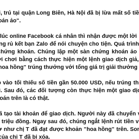
, trú tại quận Long Biên, Hà Nội đã bị lừa mất số t
oán ảo".
g lúc online Facebook cá nhân thì nhận được một lờ
g rủ kết bạn Zalo để nói chuyện cho tiện. Quá trìn
 chứng khoán. Chúng lập một sàn chứng khoán ảo 
i chơi bằng cách thực hiện một lệnh giao dịch giả
hoa hồng" trúng thưởng với tổng giá trị giải thưởng 
p vào tối thiếu số tiền gần 50.000 USD, nếu trúng
 Sau đó, các đối tượng còn thực hiện một giao dịc
n trên là có thật.
ã tạo tài khoản để giao dịch. Người này đã chuyển
0 triệu đồng. Ngay sau đó, chúng ngắt lệnh rút tiền 
ờ như chị T đã đạt được khoản "hoa hồng" trên. Son
ủa chị T đã bị xóa.