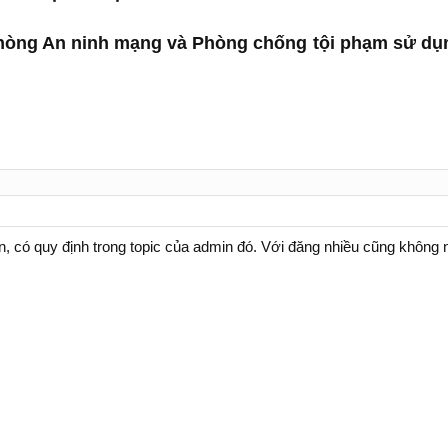
 Phòng An ninh mạng và Phòng chống tội phạm sử dụn
bạn, có quy định trong topic của admin đó. Với đăng nhiều cũng khôn