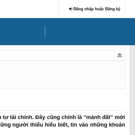
Đăng nhập hoặc Đăng ký
 tư tài chính. Đây cũng chính là "mảnh đất" mới
ững người thiếu hiểu biết, tin vào những khoản