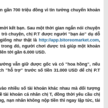
iền gần 700 triệu đồng vì tin tưởng chuyển khoản
i mời kết bạn. Sau một thời gian ngắn nói chuyện
h trò chuyện, chị P.T được người "bạn ảo" dụ dỗ
giống như thật là
http://app.bitoreomarket.com
,
, trong đó, người chơi được trả giúp một khoản
lên tới gần 6.000 USD.
 thưởng vẫn giữ được gốc và có "hoa hồng", nếu
h "hỗ trợ" trước số tiền 31.000 USD để chị P.T
 vào nhiều số tài khoản khác nhau mà đối tượng
về tài khoản cá nhân chị T, đồng thời yêu cầu chị
g, nạn nhân không nộp tiền thì ngay lập tức, tài