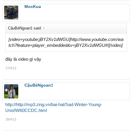
MocKua
CậuBéNgoan‡ said:
↑
[video=youtube;jBY2Xv1dWGU]http://www.youtube.com/wa
tch?feature=player_embedded&v=jBY2Xv1dWGU#![/video]
đây là video gì vậy
27/4/13
CậuBéNgoan‡
http://http://mp3.zing.vn/bai-hat/Sad-Winter-Young-
Uno/IW60CCDC.html
28/4/13