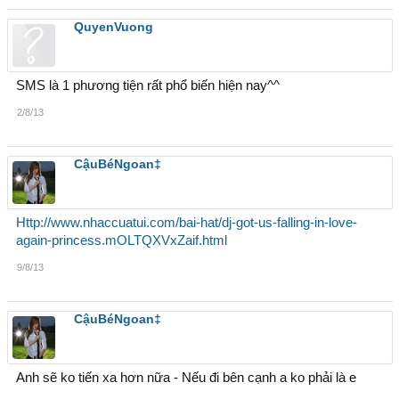
QuyenVuong
SMS là 1 phương tiện rất phổ biến hiện nay^^
2/8/13
CậuBéNgoan‡
Http://www.nhaccuatui.com/bai-hat/dj-got-us-falling-in-love-
again-princess.mOLTQXVxZaif.html
9/8/13
CậuBéNgoan‡
Anh sẽ ko tiến xa hơn nữa - Nếu đi bên cạnh a ko phải là e