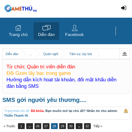
Trang chủ
Diễn đàn
Facebook
Diễn đàn
...
Quán nghỉ
Tâm sự, tùy bút
Từ chức Quản trị viên diễn đàn
Đổi Gzen lấy bạc trong game
Hướng dẫn kích hoạt tài khoản, đổi mật khẩu diễn
đàn bằng SMS
SMS gởi người yêu thương....
Trạng thái chủ đề:
Đã khóa
. Bạn muốn mở lại chủ đề? Nhắn tin cho admin
Thiên Thanh Hi
< Trước
1
←
26
27
28
29
30
→
32
Tiếp >