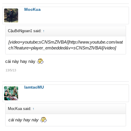
MocKua
CậuBéNgoan‡ said:
↑
[video=youtube;sCNSmZlVBAI]http://www.youtube.com/wat
ch?feature=player_embedded&v=sCNSmZlVBAI[/video]
cái này hay này
13/5/13
lamtacMU
MocKua said:
↑
cái này hay này