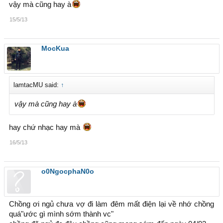
vậy mà cũng hay à
15/5/13
MocKua
lamtacMU said:
↑
vậy mà cũng hay à
hay chứ nhạc hay mà
16/5/13
o0NgocphaN0o
Chồng ơi ngủ chưa vợ đi làm đêm mất điện lại về nhớ chồng
quá"ước gì mình sớm thành vc"