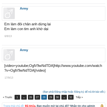
Army
Em làm đôi chân anh dừng lại
Em làm con tim anh khờ dại
6/9/13
Army
[video=youtube;OglV9wNdTDA]http://www.youtube.com/watch
?v=OglV9wNdTDA[/video]
17/9/13
(Bạn phải Đăng nhập hoặc Đăng ký để trả lời bài viết.)
< Trước
1
←
26
27
28
29
30
→
32
Tiếp >
Trạng thái chủ đề:
Đã khóa
. Bạn muốn mở lại chủ đề? Nhắn tin cho admin