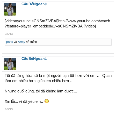
CậuBéNgoan‡
[video=youtube;sCNSmZlVBAI]http://www.youtube.com/watch
?feature=player_embedded&v=sCNSmZlVBAI[/video]
2/5/13
pass
và
Army
đã thích.
CậuBéNgoan‡
Tôi đã từng hứa sẽ là một người bạn tốt hơn với em … Quan
tâm em nhiều hơn, giúp em nhiều hơn …
Nhưng cuối cùng, tôi đã không làm được...
Xin lỗi... vì đã yêu em..
6/5/13