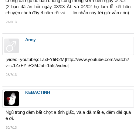
chồng đã ngủ đc đâu chồng cũng mong sớm đến ngày 04/02
(2 bạn đã ăn hỏi ngày 03/03 ÂL và 04/02 họ làm lễ kết hôn
chuyện cách đây 4 năm rồi và..... tin nhắn này tới giờ vẫn còn)
24/5/13
Army
[video=youtube;c1ZxFYfiR2M]http://www.youtube.com/watch?
v=c1ZxFYfiR2M#at=155[/video]
28/7/13
KEBACTINH
Ngủ trong đêm bất chợt a tỉnh giấc, và a đã mất e, đêm dài quá
e ơi.
30/7/13