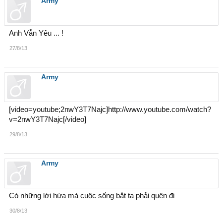
Army
Anh Vẫn Yêu ... !
27/8/13
Army
[video=youtube;2nwY3T7Najc]http://www.youtube.com/watch?
v=2nwY3T7Najc[/video]
29/8/13
Army
Có những lời hứa mà cuộc sống bắt ta phải quên đi
30/8/13