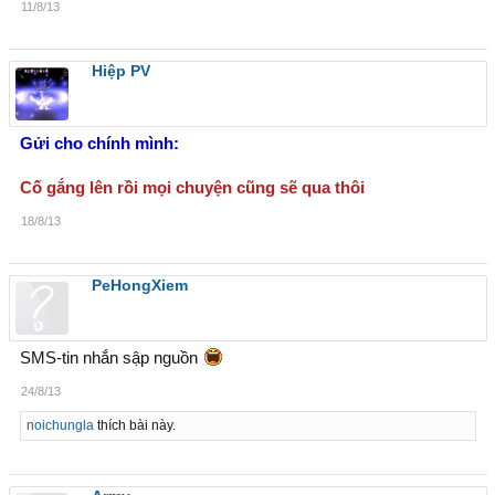
11/8/13
Hiệp PV
Gửi cho chính mình:
Cố gắng lên rồi mọi chuyện cũng sẽ qua thôi
18/8/13
PeHongXiem
SMS-tin nhắn sập nguồn
24/8/13
noichungla
thích bài này.