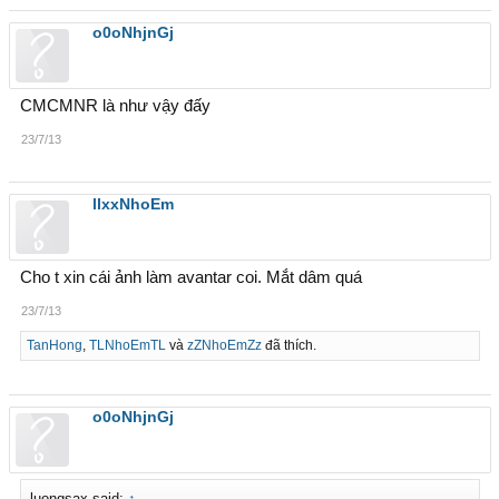
o0oNhjnGj
CMCMNR là như vậy đấy
23/7/13
llxxNhoEm
Cho t xin cái ảnh làm avantar coi. Mắt dâm quá
23/7/13
TanHong
,
TLNhoEmTL
và
zZNhoEmZz
đã thích.
o0oNhjnGj
luongsax said:
↑