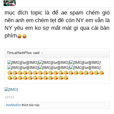
mục đích topic là để ae spam chém gió
nên anh em chém tẹt đê còn NY em vẫn là
NY yêu em ko sợ mất mát gì qua cái bàn
phím
TimLaiHanhPhuc said:
↑
[/url][/IMG]
[/url][/IMG]
[/url][/IMG]
[/url][/IMG]
[/url][/IMG]
[/url][/IMG]
23/7/13
llxxNhoEm
thích bài này.