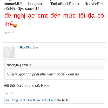
lamtacMU*, luongsax+, TimLaiHanhPhuc+, llxxNhoEm,
o0oNhjnGj+, saovip12
đề nghị ae cmt đến mức tối đa có
thế
23/7/13
llxxNhoEm
o0oNhjnGj said:
↑
Sửa lại giới tính phát nhẻ mãi mới để ý đến nó
Để thế lừa tình cho dễ. Hehe
23/7/13
TanHong
,
TLNhoEmTL
và
zZNhoEmZz
đã thích.