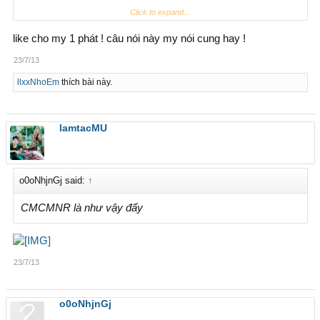
Click to expand...
like cho my 1 phát ! câu nói này my nói cung hay !
23/7/13
llxxNhoEm
thích bài này.
lamtacMU
o0oNhjnGj said:
↑
CMCMNR là như vậy đấy
23/7/13
o0oNhjnGj