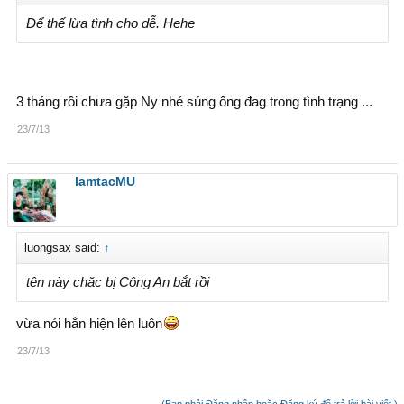
Để thế lừa tình cho dễ. Hehe
3 tháng rồi chưa gặp Ny nhé súng ống đag trong tình trạng ...
23/7/13
lamtacMU
luongsax said:
↑
tên này chăc bị Công An bắt rồi
vừa nói hắn hiện lên luôn
23/7/13