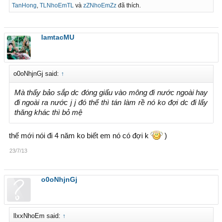
TanHong
,
TLNhoEmTL
và
zZNhoEmZz
đã thích.
lamtacMU
o0oNhjnGj said:
↑
Mà thấy bảo sắp dc đóng giấu vào mông đi nước ngoài hay
đi ngoài ra nước j j đó thế thì tán làm rề nó ko đợi dc đi lấy
thăng khác thì bỏ mệ
thế mới nói đi 4 năm ko biết em nó có đợi k
)
23/7/13
o0oNhjnGj
llxxNhoEm said:
↑