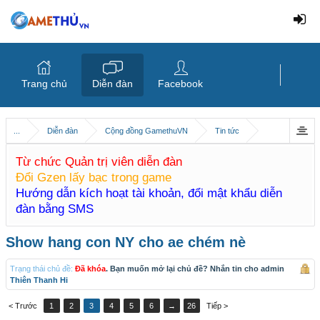
Trang chủ
Diễn đàn
Facebook
...
Diễn đàn
Cộng đồng GamethuVN
Tin tức
Từ chức Quản trị viên diễn đàn
Đổi Gzen lấy bạc trong game
Hướng dẫn kích hoạt tài khoản, đổi mật khẩu diễn
đàn bằng SMS
Show hang con NY cho ae chém nè
Trạng thái chủ đề:
Đã khóa
. Bạn muốn mở lại chủ đề? Nhắn tin cho admin
Thiên Thanh Hi
< Trước
1
2
3
4
5
6
→
26
Tiếp >