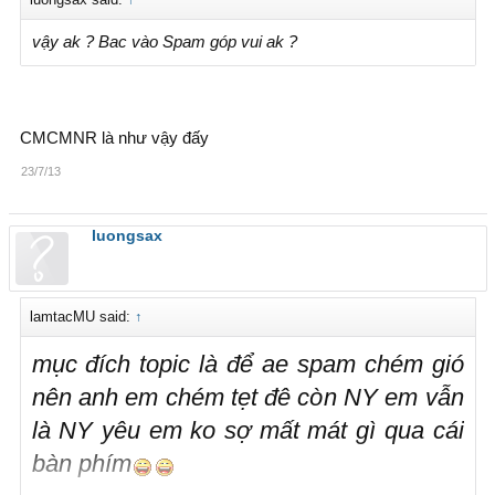
vậy ak ? Bac vào Spam góp vui ak ?
CMCMNR là như vậy đấy
23/7/13
luongsax
lamtacMU said:
↑
mục đích topic là để ae spam chém gió
nên anh em chém tẹt đê còn NY em vẫn
là NY yêu em ko sợ mất mát gì qua cái
bàn phím