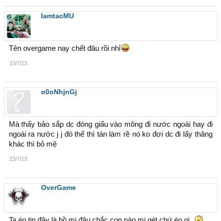
lamtacMU
Tên overgame nay chết đâu rồi nhỉ
23/7/13
o0oNhjnGj
Mà thấy bảo sắp dc đóng giấu vào mông đi nước ngoài hay đi
ngoài ra nước j j đó thế thì tán làm rề nó ko đợi dc đi lấy thăng
khác thì bỏ mệ
23/7/13
OverGame
Ta éo tin đây là bồ mi đâu.chắc con nào mi gét chứ éo gi.