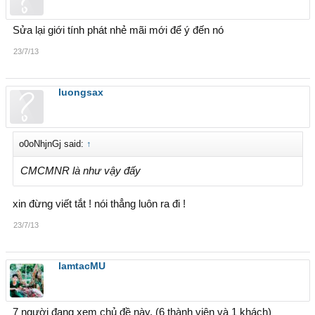
Sửa lại giới tính phát nhẻ mãi mới để ý đến nó
23/7/13
luongsax
o0oNhjnGj said:
↑
CMCMNR là như vậy đấy
xin đừng viết tắt ! nói thẳng luôn ra đi !
23/7/13
lamtacMU
7 người đang xem chủ đề này. (6 thành viên và 1 khách)