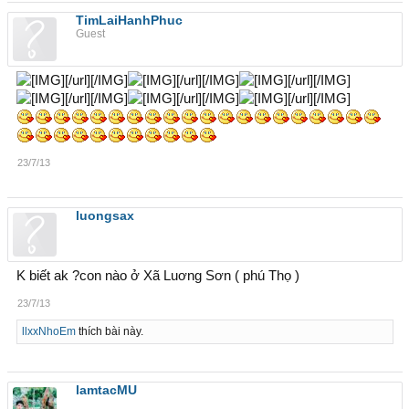
TimLaiHanhPhuc
Guest
[/url][/IMG]
[/url][/IMG]
[/url][/IMG]
[/url][/IMG]
[/url][/IMG]
[/url][/IMG]
23/7/13
luongsax
K biết ak ?con nào ở Xã Luơng Sơn ( phú Thọ )
23/7/13
llxxNhoEm
thích bài này.
lamtacMU