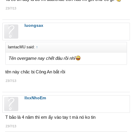
23/7/13
luongsax
lamtacMU said:
↑
Tên overgame nay chết đâu rồi nhỉ
tên này chăc bị Công An bắt rồi
23/7/13
llxxNhoEm
T bảo là 4 năm thì em ấy vào tay t mà nó ko tin
23/7/13