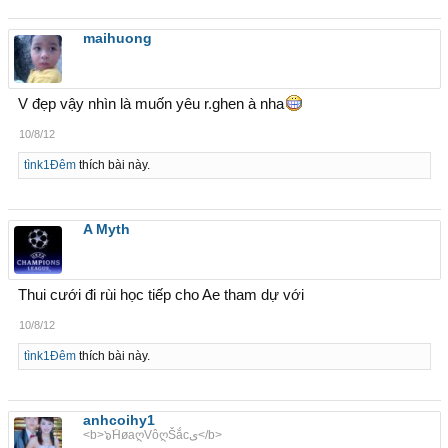
maihuong
V đẹp vậy nhìn là muốn yêu r.ghen à nha
10/8/12
tìnk1Đêm
thích bài này.
A Myth
Thui cưới đi rùi học tiếp cho Ae tham dự với
10/8/12
tìnk1Đêm
thích bài này.
anhcoihy1
<b>๖ۜHøaღVôღŠắcى</b>