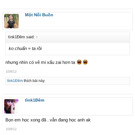
Một Nỗi Buồn
tìnk1Đêm said:
↑
ko chuẩn = ta rồi
nhưng nhìn có vẻ mi xấu zai hơn ta
10/8/12
tìnk1Đêm
thích bài này.
tìnk1Đêm
Bọn em học xong đã . vẫn đang học anh ak
10/8/12