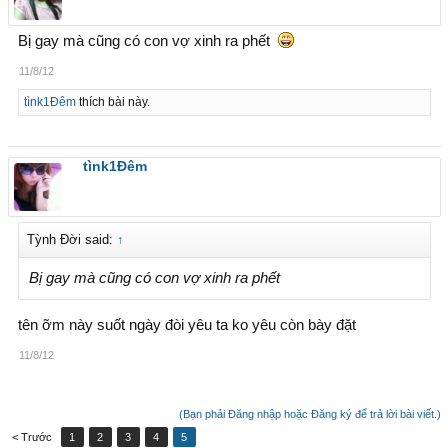
Bị gay mà cũng có con vợ xinh ra phết
11/8/12
tìnk1Đêm
thích bài này.
tìnk1Đêm
Tỳnh Đời said:
↑
Bị gay mà cũng có con vợ xinh ra phết
tên ỡm này suốt ngày đòi yêu ta ko yêu còn bày đặt
11/8/12
(Bạn phải Đăng nhập hoặc Đăng ký để trả lời bài viết.)
< Trước
1
2
3
4
5