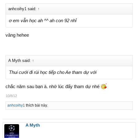
anhcoihy1 said:
↑
ơ em vẫn học ah ^^ ah con 92 nhỉ
vâng hehee
A Myth said:
↑
Thui cưới đi rùi học tiếp cho Ae tham dự với
chắc năm sau bạn à. nhớ lúc đấy tham dự nhé
10/8/12
anhcoihy1
thích bài này.
A Myth