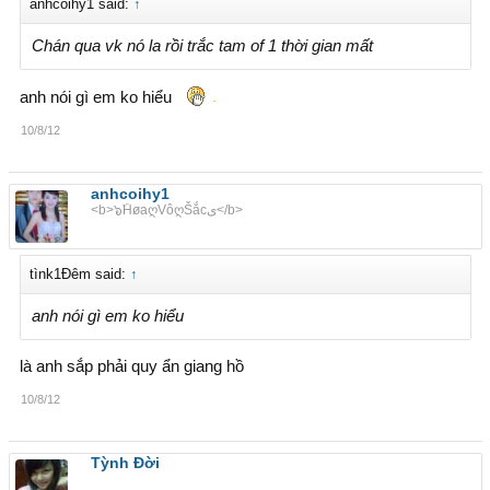
anhcoihy1 said:
↑
Chán qua vk nó la rồi trắc tam of 1 thời gian mất
anh nói gì em ko hiểu
10/8/12
anhcoihy1
<b>๖ۜHøaღVôღŠắcى</b>
tìnk1Đêm said:
↑
anh nói gì em ko hiểu
là anh sắp phải quy ẩn giang hồ
10/8/12
Tỳnh Đời