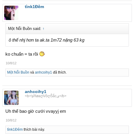
tìnk1Đêm
Một Nỗi Buồn said:
↑
ô thế nhj hơn ta ak.ta 1m72 nặng 63 kg
ko chuẩn = ta rồi
10/8/12
Một Nỗi Buồn
và
anhcoihy1
đã thích.
anhcoihy1
<b>๖ۜHøaღVôღŠắcى</b>
Uh thế bao giờ cưới vvayyj em
10/8/12
tìnk1Đêm
thích bài này.