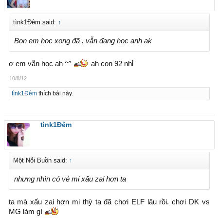
tìnk1Đêm said:
↑
Bọn em học xong đã . vẫn đang học anh ak
ơ em vẫn học ah ^^
ah con 92 nhỉ
10/8/12
tìnk1Đêm
thích bài này.
tìnk1Đêm
Một Nỗi Buồn said:
↑
nhưng nhìn có vẻ mi xấu zai hơn ta
ta mà xấu zai hơn mi thỳ ta đã chơi ELF lâu rồi. chơi DK vs
MG làm gì