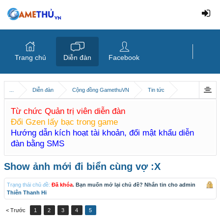
Trang chủ
Diễn đàn
Facebook
...
Diễn đàn
Cộng đồng GamethuVN
Tin tức
Từ chức Quản trị viên diễn đàn
Đổi Gzen lấy bạc trong game
Hướng dẫn kích hoạt tài khoản, đổi mật khẩu diễn
đàn bằng SMS
Show ảnh mới đi biển cùng vợ :X
Trạng thái chủ đề:
Đã khóa
. Bạn muốn mở lại chủ đề? Nhắn tin cho admin
Thiên Thanh Hi
< Trước
1
2
3
4
5