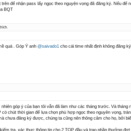
trên để nhận pass lấy ngọc theo nguyện vọng đã đăng ký. Nếu để ngườ
của BQT
thích.
 mề quá . Góp Ý anh
@saivado1
cho cái time nhất định không đăng k
 nhiên góp ý của bạn tôi vẫn đã làm như các tháng trước. Và tháng
có chút thời gian để lựa chọn phù hợp ngọc theo nguyên vọng, tránh
ó mà chưa đăng ký được, chúng ta cũng nên thông cảm cho họ, bởi bi
kiểm tra, xác thực thông tin cho 2 TOP đầu và trao phần thưởng đợt