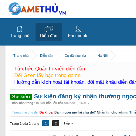
Trang chủ
Diễn đàn
Facebook
Trang chủ
Diễn đàn
Cư dân lục địa
Hà Nội
Từ chức Quản trị viên diễn đàn
Đổi Gzen lấy bạc trong game
Hướng dẫn kích hoạt tài khoản, đổi mật khẩu diễn đ
Sự kiện đăng ký nhận thưởng ngọc 
Sự kiện
Thảo luận trong '
Hà Nội
' bắt đầu bởi
saivado1
,
31/3/17
.
Trạng thái chủ đề:
Đã khóa
. Bạn muốn mở lại chủ đề? Nhắn tin cho admin
Thi
1
2
Tiếp >
Trang 1 của 2 trang