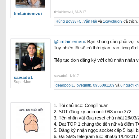
timlainiemvui
,
31/3/17
timlainiemvui
Hùng Boy38FC
,
Văn Hải
và
1caychuoi9
đã thích.
@timlainiemvui
: Bạn không cần phải vội, s
Tuy nhiên tôi sẽ có thời gian trao từng 
Tiếp tục đơn đăng ký với chủ nhân nhân 
saivado1
,
1/4/17
saivado1
SuperMan
deadpool1
,
lovegirltb
,
0936091109
và
6 người k
1. Tôi chủ acc: CongThuan
2. SDT đăng ký account: 093 xxxx372
3. Tên nhân vật đua reset chủ nhật 26/03
4. Đạt TOP 1 chủng tộc tiên nữ và điểm T
5. Đăng ký nhận ngọc socket cấp 5 loại: b
6. Đã SMS telegram lúc: 8h50p 1/04/2017 