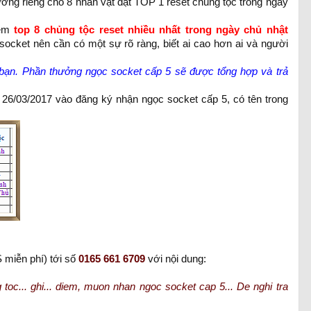
ởng riêng cho 8 nhân vật đạt TOP 1 reset chủng tộc trong ngày
em
top 8 chủng tộc reset nhiều nhất trong ngày chủ nhật
ocket nên cần có một sự rõ ràng, biết ai cao hơn ai và người
c bạn. Phần thưởng ngọc socket cấp 5 sẽ được tổng hợp và trả
 26/03/2017 vào đăng ký nhận ngọc socket cấp 5, có tên trong
miễn phí) tới số
0165 661 6709
với nội dung:
g toc... ghi... diem, muon nhan ngoc socket cap 5... De nghi tra