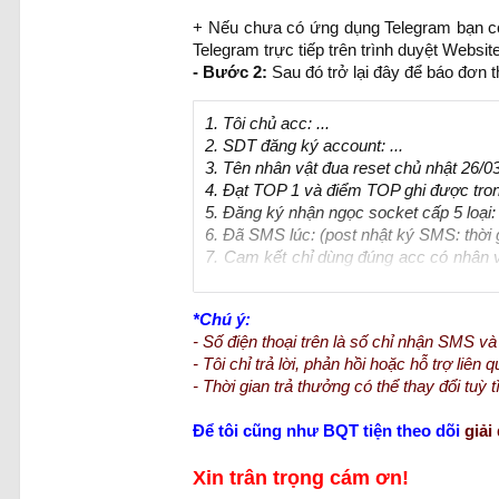
+ Nếu chưa có ứng dụng Telegram bạn có 
Telegram trực tiếp trên trình duyệt Websit
- Bước 2:
Sau đó trở lại đây để báo đơn 
1. Tôi chủ acc: ...
2. SDT đăng ký account: ...
3. Tên nhân vật đua reset chủ nhật 26/03/20
4. Đạt TOP 1 và điểm TOP ghi được trong 
5. Đăng ký nhận ngọc socket cấp 5 loại: 
6. Đã SMS lúc: (post nhật ký SMS: thời 
7. Cam kết chỉ dùng đúng acc có nhân 
chịu bị block các acc liên quan theo 
*Chú ý:
- Số điện thoại trên là số chỉ nhận SMS v
- Tôi chỉ trả lời, phản hồi hoặc hỗ trợ li
- Thời gian trả thưởng có thể thay đổi tuỳ
Để tôi cũng như BQT tiện theo dõi
giải
Xin trân trọng cám ơn!