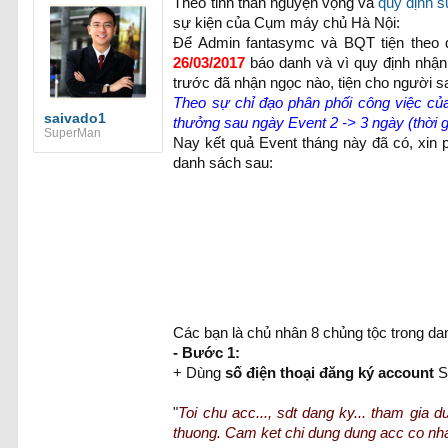
Theo tinh thần nguyện vọng và
quy định s
sự kiện của Cụm máy chủ Hà Nội:
Để Admin fantasymc và BQT tiện theo d
26/03/2017
báo danh và vì quy định nhận
trước đã nhận ngọc nào, tiện cho người s
Theo sự chỉ đạo phân phối công việc của
saivado1
thưởng sau ngày Event 2 -> 3 ngày (thời gi
SuperMan
Nay kết quả Event tháng này đã có, xin 
danh sách sau:
Các bạn là chủ nhân 8 chủng tộc trong da
- Bước 1:
+ Dùng
số điện thoại đăng ký account
S
"
Toi chu acc..., sdt dang ky... tham gia d
thuong. Cam ket chi dung dung acc co nh