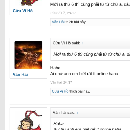
Mới ra thứ 6 thì cũng phải từ từ chứ a, đâ
Cửu Vĩ Hồ
Cửu Vĩ Hồ
,
2/4/17
Văn Hải
thích bài này.
Cửu Vĩ Hồ said:
↑
Mới ra thứ 6 thì cũng phải từ từ chứ a, đ
Haha
Ai chứ anh em biết rất ít online haha
Văn Hải
Văn Hải
,
2/4/17
Cửu Vĩ Hồ
thích bài này.
Văn Hải said:
↑
Haha
Ai chứ anh em biết rất ít online haha