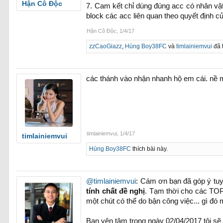
Hận Cô Độc
7. Cam kết chỉ dùng đúng acc có nhân vật 
block các acc liên quan theo quyết định 
Hận Cô Độc
,
1/4/17
zzCaoGiazz
,
Hùng Boy38FC
và
timlainiemvui
đã 
các thánh vào nhận nhanh hộ em cái. nề
timlainiemvui
,
1/4/17
timlainiemvui
Hùng Boy38FC
thích bài này.
@timlainiemvui
: Cám ơn bạn đã góp ý tuy
tính chất đề nghị
. Tạm thời cho các TOP 
một chút có thể do bận công việc... gì đ
Bạn yên tâm trong ngày 02/04/2017 tôi sẽ 