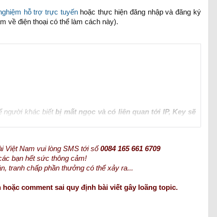
nghiệm hỗ trợ trực tuyến
hoặc thực hiện đăng nhập và đăng ký
 về điện thoại có thể làm cách này).
ể người khác biết
bị mất ngọc và có liên quan tới IP, Key sẽ
oài Việt Nam vui lòng SMS tới số
0084 165 661 6709
g các bạn hết sức thông cảm!
ận, tranh chấp phần thưởng có thể xảy ra...
 hoặc comment sai quy định bài viết gây loãng topic.