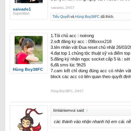
saivado1
,
2/4/17
saivado1
SuperMan
Tiểu Quyết
và
Hùng Boy38FC
đã thích.
1.Tôi chủ acc : noirong
2.sđt đăng ký acc : 098xxxx218
3.tên nhân vật Đua reset chủ nhật 26/03/2
4.đạt top 1 chủng tộc thuật sỹ và điểm top
5.đăng ký nhận ngọc socket cấp 5 là : sé
6,đã sms lúc 9h25
Hùng Boy38FC
7.cam kết chỉ dùng đúng acc có nhân vật
block các acc có liên quan theo quyết đị
Hùng Boy38FC
,
2/4/17
timlainiemvui said:
↑
các thánh vào nhận nhanh hộ em cái. n