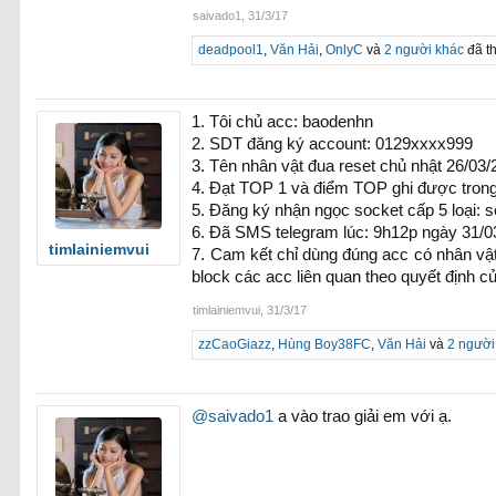
saivado1
,
31/3/17
deadpool1
,
Văn Hải
,
OnlyC
và
2 người khác
đã th
1. Tôi chủ acc: baodenhn
2. SDT đăng ký account: 0129xxxx999
3. Tên nhân vật đua reset chủ nhật 26/03
4. Đạt TOP 1 và điểm TOP ghi được trong 
5. Đăng ký nhận ngọc socket cấp 5 loại: 
6. Đã SMS telegram lúc: 9h12p ngày 31/03
timlainiemvui
7. Cam kết chỉ dùng đúng acc có nhân vật 
block các acc liên quan theo quyết định 
timlainiemvui
,
31/3/17
zzCaoGiazz
,
Hùng Boy38FC
,
Văn Hải
và
2 người
@saivado1
a vào trao giải em với ạ.