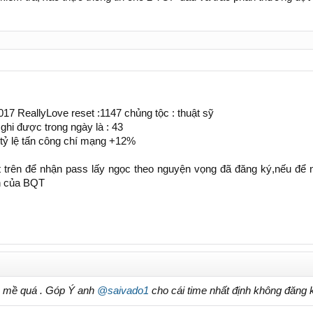
017 ReallyLove reset :1147 chủng tộc : thuật sỹ
 ghi được trong ngày là : 43
t tỷ lệ tấn công chí mạng +12%
 trên để nhận pass lấy ngọc theo nguyện vọng đã đăng ký,nếu để ng
nh của BQT
ề mề quá . Góp Ý anh
@saivado1
cho cái time nhất định không đăng 