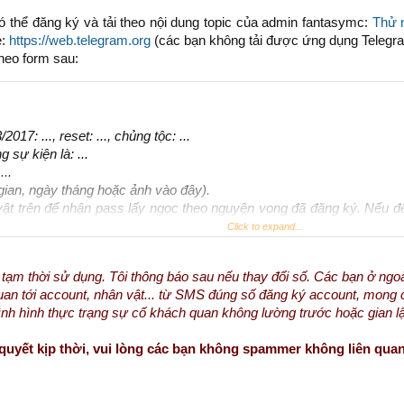
thể đăng ký và tải theo nội dung topic của admin fantasymc:
Thử 
e:
https://web.telegram.org
(các bạn không tải được ứng dụng Telegram
theo form sau:
17: ..., reset: ..., chủng tộc: ...
sự kiện là: ...
...
gian, ngày tháng hoặc ảnh vào đây).
vật trên để nhận pass lấy ngọc theo nguyện vọng đã đăng ký. Nếu đ
quyết định của BQT
Click to expand...
à tạm thời sử dụng. Tôi thông báo sau nếu thay đổi số. Các bạn ở ng
ên quan tới account, nhân vật... từ SMS đúng số đăng ký account, mon
 tình hình thực trạng sự cố khách quan không lường trước hoặc gian l
 quyết kịp thời, vui lòng các bạn không spammer không liên quan