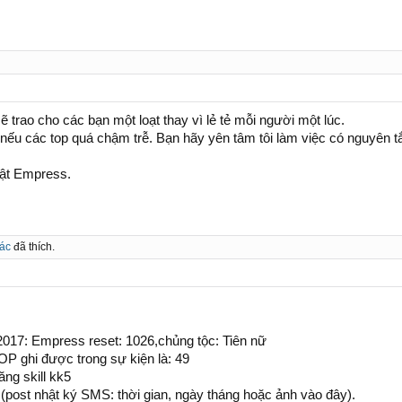
ẽ trao cho các bạn một loạt thay vì lẻ tẻ mỗi người một lúc.
đợt nếu các top quá chậm trễ. Bạn hãy yên tâm tôi làm việc có nguyê
vật Empress.
hác
đã thích.
/2017: Empress reset: 1026,chủng tộc: Tiên nữ
OP ghi được trong sự kiện là: 49
ăng skill kk5
(post nhật ký SMS: thời gian, ngày tháng hoặc ảnh vào đây).