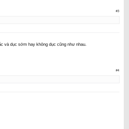
#3
n tắc và dục sớm hay không dục cũng như nhau.
#4