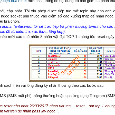
ự kiện đua reset
mới nhất, trong đó nội dung có bao gồm cả phần thư
õi, cập nhật. Tôi xin phép được tiếp tục mở topic này cho anh 
 ngọc socket phụ thuộc vào điểm số cao xuống thấp để nhận ngọc s
au lựa chọn.
 admin fantasymc, tôi sẽ trực tiếp trả phần thưởng Event cho cá
an để tôi kiểm tra, xác thực, tổng hợp).
phép mời các chủ nhân 8 nhân vật đạt TOP 1 chủng tộc reset ngày
nh sách trên vui lòng đăng ký nhận thưởng theo các bước sau:
MS (SMS mất phí) thông thường hoặc qua ứng dụng Telegram (SMS 
ua reset chu nhat 26/03/2017 nhan vat ten..., reset... dat top 1 chun
an vat tren de nhan pass lay ngoc
".