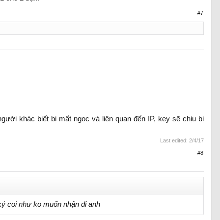
#7
ười khác biết bị mất ngọc và liên quan đến IP, key sẽ chịu bị
Last edited:
2/4/17
#8
ký coi như ko muốn nhận đi anh