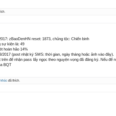
ích.
/2017: zBaoDenHN reset: 1873, chủng tộc: Chiến binh
sự kiện là: 49
sét hoàn hảo 14%
/2017 (post nhật ký SMS: thời gian, ngày tháng hoặc ảnh vào đây).
trên để nhận pass lấy ngọc theo nguyện vọng đã đăng ký. Nếu để ngườ
của BQT
 khác
đã thích.