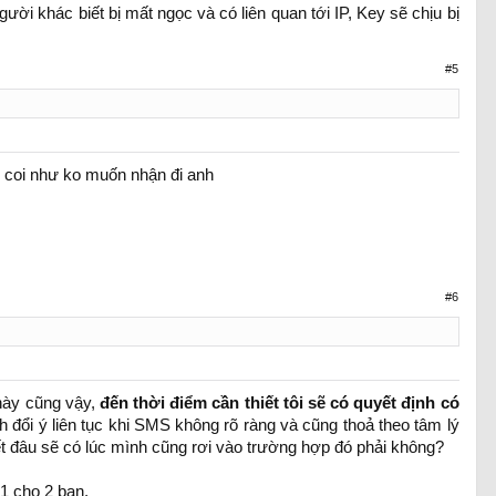
i khác biết bị mất ngọc và có liên quan tới IP, Key sẽ chịu bị
#5
ý coi như ko muốn nhận đi anh
#6
 này cũng vậy,
đến thời điểm cần thiết tôi sẽ có quyết định có
 đổi ý liên tục khi SMS không rõ ràng và cũng thoả theo tâm lý
ết đâu sẽ có lúc mình cũng rơi vào trường hợp đó phải không?
 1 cho 2 bạn.