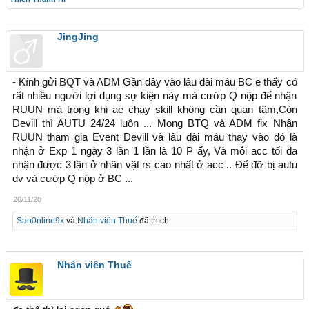
JingJing
- Kính gửi BQT và ADM Gần đây vào lâu đài máu BC e thấy có
rất nhiều người lợi dụng sự kiện này mà cướp Q nộp để nhận
RUUN mà trong khi ae chạy skill không cần quan tâm,Còn
Devill thì AUTU 24/24 luôn ... Mong BTQ và ADM fix Nhận
RUUN tham gia Event Devill và lâu đài máu thay vào đó là
nhận ở Exp 1 ngày 3 lần 1 lần là 10 P ấy, Và mỗi acc tối đa
nhận được 3 lần ở nhân vật rs cao nhất ở acc .. Để đỡ bị autu
dv và cướp Q nộp ở BC ...
26/11/20
Sao0nline9x
và
Nhân viên Thuế
đã thích.
Nhân viên Thuế