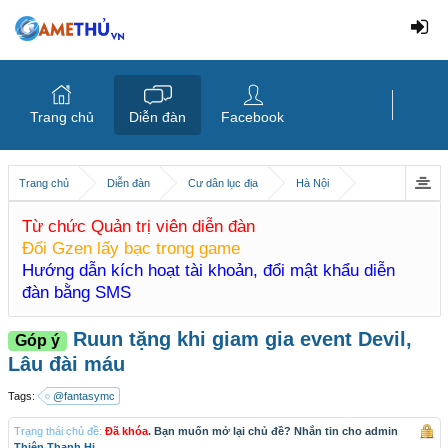
Trang chủ
Diễn đàn
Facebook
Trang chủ
Diễn đàn
Cư dân lục địa
Hà Nội
Từ chức Quản trị viên diễn đàn
Đổi Gzen lấy bạc trong game
Hướng dẫn kích hoạt tài khoản, đổi mật khẩu diễn
đàn bằng SMS
Ruun tặng khi giam gia event Devil,
Góp ý
Lâu đài máu
Tags:
@fantasymc
Trạng thái chủ đề:
Đã khóa
. Bạn muốn mở lại chủ đề? Nhắn tin cho admin
Thiên Thanh Hi