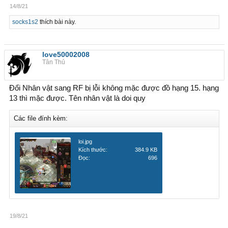
14/8/21
socks1s2
thích bài này.
love50002008
Tân Thủ
Đổi Nhân vật sang RF bị lỗi không mặc được đồ hạng 15. hạng
13 thì mặc được. Tên nhân vật là doi quy
Các file đính kèm:
loi.jpg
Kích thước:
384.9 KB
Đọc:
696
19/8/21