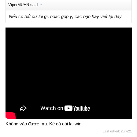
ViperMUHN said:
↑
Nếu có bất cứ lỗi gì, hoặc góp ý, các bạn hãy viết tại đây
Không vào được mu. Kể cả cài lại win
Last edited:
28/7/21