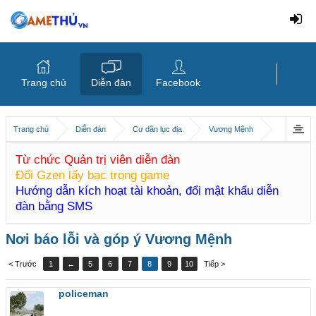
Trang chủ
Diễn đàn
Facebook
Trang chủ
Diễn đàn
Cư dân lục địa
Vương Mệnh
Từ chức Quản trị viên diễn đàn
Đổi Gzen lấy bạc trong game
Hướng dẫn kích hoạt tài khoản, đổi mật khẩu diễn
đàn bằng SMS
Nơi báo lỗi và góp ý Vương Mệnh
< Trước
1
←
5
6
7
8
9
10
Tiếp >
policeman