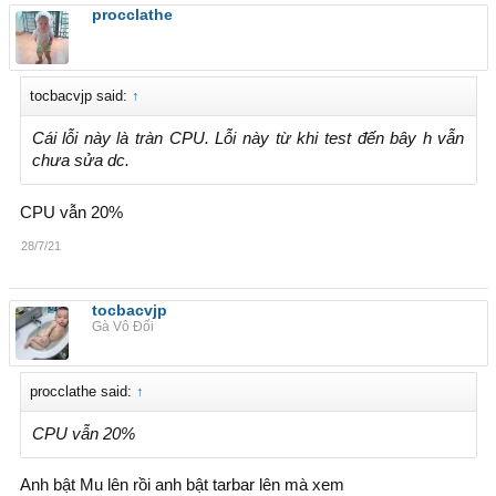
procclathe
tocbacvjp said:
↑
Cái lỗi này là tràn CPU. Lỗi này từ khi test đến bây h vẫn
chưa sửa dc.
CPU vẫn 20%
28/7/21
tocbacvjp
Gà Vô Đối
procclathe said:
↑
CPU vẫn 20%
Anh bật Mu lên rồi anh bật tarbar lên mà xem