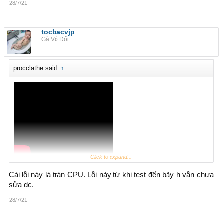
28/7/21
tocbacvjp
Gà Vô Đối
procclathe said:
↑
Click to expand...
Không vào được mu. Kể cả cài lại win
Cái lỗi này là tràn CPU. Lỗi này từ khi test đến bây h vẫn chưa
sửa dc.
28/7/21