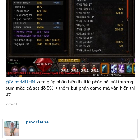
@ViperMUHN
xem giúp phần hiển thị tỉ lệ phản hồi sát thương.
sum mặc cả sét đồ 5% + thêm buf phản dame mà vẫn hiển thị
0%
22/7/21
procclathe