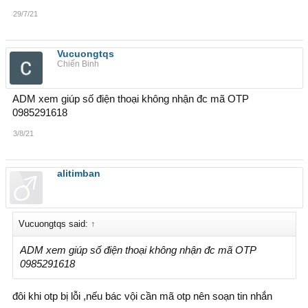
29/7/21
Vucuongtqs
Chiến Binh
ADM xem giúp số điện thoại không nhận đc mã OTP
0985291618
3/8/21
alitimban
Vucuongtqs said:
↑
ADM xem giúp số điện thoại không nhận đc mã OTP
0985291618
đôi khi otp bị lỗi ,nếu bác vội cần mã otp nên soạn tin nhắn