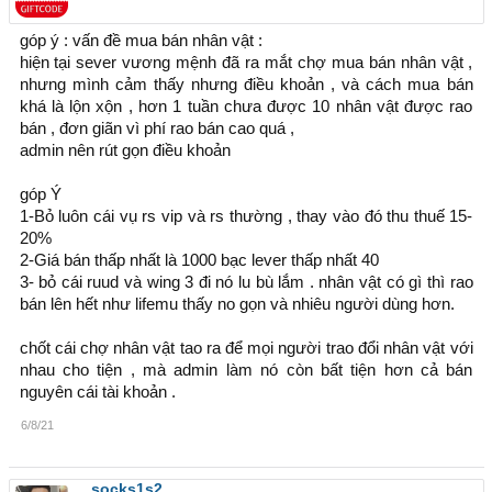
góp ý : vấn đề mua bán nhân vật :
hiện tại sever vương mệnh đã ra mắt chợ mua bán nhân vật ,
nhưng mình cảm thấy nhưng điều khoản , và cách mua bán
khá là lộn xộn , hơn 1 tuần chưa được 10 nhân vật được rao
bán , đơn giãn vì phí rao bán cao quá ,
admin nên rút gọn điều khoản
góp Ý
1-Bỏ luôn cái vụ rs vip và rs thường , thay vào đó thu thuế 15-
20%
2-Giá bán thấp nhất là 1000 bạc lever thấp nhất 40
3- bỏ cái ruud và wing 3 đi nó lu bù lắm . nhân vật có gì thì rao
bán lên hết như lifemu thấy no gọn và nhiêu người dùng hơn.
chốt cái chợ nhân vật tao ra để mọi người trao đổi nhân vật với
nhau cho tiện , mà admin làm nó còn bất tiện hơn cả bán
nguyên cái tài khoản .
6/8/21
socks1s2