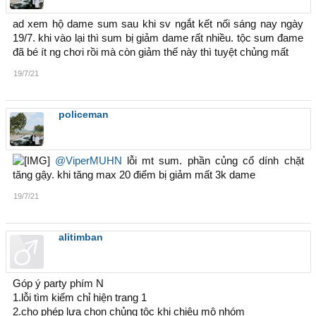
ad xem hộ dame sum sau khi sv ngắt kết nối sáng nay ngày
19/7. khi vào lại thì sum bị giảm dame rất nhiều. tộc sum đame
đã bé ít ng chơi rồi mà còn giảm thế này thì tuyệt chủng mất
19/7/21
policeman
@ViperMUHN
lỗi mt sum. phần củng cố dính chặt
tăng gậy. khi tăng max 20 điểm bị giảm mất 3k dame
19/7/21
alitimban
Góp ý party phím N
1.lỗi tìm kiếm chỉ hiện trang 1
2.cho phép lựa chọn chủng tộc khi chiêu mộ nhóm