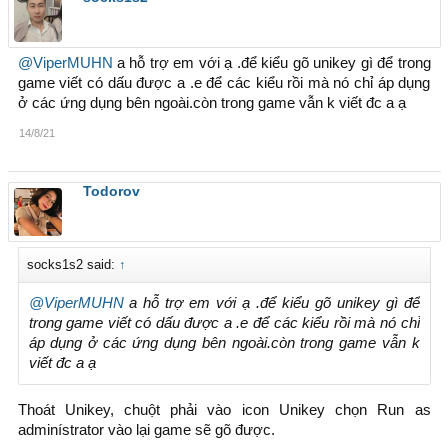
@ViperMUHN
a hỗ trợ em với ạ .để kiểu gõ unikey gì để trong
game viết có dấu được a .e để các kiểu rồi mà nó chỉ áp dụng
ở các ứng dụng bên ngoài.còn trong game vẫn k viết đc a ạ
14/8/21
Todorov
socks1s2 said:
↑
@ViperMUHN
a hỗ trợ em với ạ .để kiểu gõ unikey gì để
trong game viết có dấu được a .e để các kiểu rồi mà nó chỉ
áp dụng ở các ứng dụng bên ngoài.còn trong game vẫn k
viết đc a ạ
Thoát Unikey, chuột phải vào icon Unikey chọn Run as
adminístrator vào lại game sẽ gõ được.