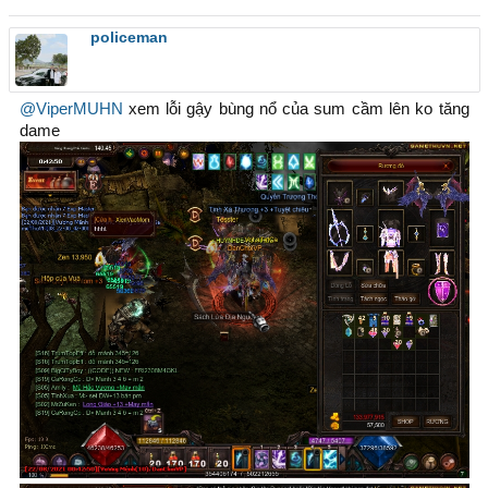
policeman
@ViperMUHN
xem lỗi gậy bùng nổ của sum cầm lên ko tăng
dame