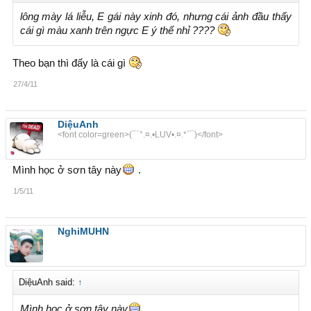
lông mày lá liễu, E gái này xinh đó, nhưng cái ảnh đầu thấy
cái gì màu xanh trên ngực E ý thế nhỉ ????
Theo bạn thì đấy là cái gì
27/4/11
DiệuAnh
<font color=green>(¯`°.¤.•LUV•.¤.*`¯)</font>
Mình học ở sơn tây này
.
1/5/11
NghiMUHN
DiệuAnh said:
↑
Mình học ở sơn tây này
.