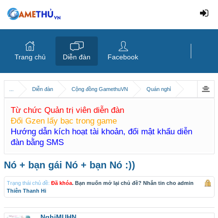
Trang chủ
Diễn đàn
Facebook
...
Diễn đàn
Cộng đồng GamethuVN
Quán nghỉ
Từ chức Quản trị viên diễn đàn
Đổi Gzen lấy bạc trong game
Hướng dẫn kích hoạt tài khoản, đổi mật khẩu diễn
đàn bằng SMS
Nó + bạn gái Nó + bạn Nó :))
Trạng thái chủ đề:
Đã khóa
. Bạn muốn mở lại chủ đề? Nhắn tin cho admin
Thiên Thanh Hi
NghiMUHN