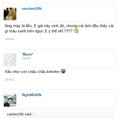
cantien24h
lông mày lá liễu, E gái này xinh đó, nhưng cái ảnh đầu thấy cái
gì màu xanh trên ngực E ý thế nhỉ ????
25/4/11
*Bợm*
Guest
Xấu như con châu chấu kekeke
25/4/11
NghiMUHN
cantien24h said:
↑