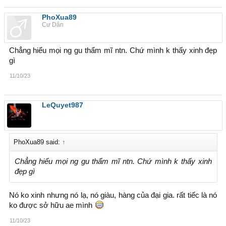
PhoXua89
Cư Dân
Chẳng hiểu mọi ng gu thẩm mĩ ntn. Chứ mình k thấy xinh đẹp
gì
11/10/23
LeQuyet987
PhoXua89 said:
↑
Chẳng hiểu mọi ng gu thẩm mĩ ntn. Chứ mình k thấy xinh
đẹp gì
Nó ko xinh nhưng nó lạ, nó giàu, hàng của đại gia. rất tiếc là nó
ko được sở hữu ae mình
11/10/23