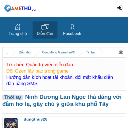
Trang chủ
Diễn đàn
Facebook
...
Diễn đàn
Cộng đồng GamethuVN
Tin tức
Từ chức Quản trị viên diễn đàn
Đổi Gzen lấy bạc trong game
Hướng dẫn kích hoạt tài khoản, đổi mật khẩu diễn
đàn bằng SMS
Ninh Dương Lan Ngọc thả dáng với
Thời sự
đầm hở lạ, gây chú ý giữa khu phố Tây
dungthuy28