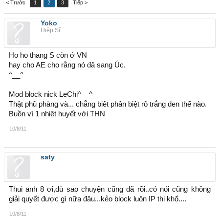
< Trước
1
2
3
Tiếp >
Yoko
Hiệp Sĩ
Ho ho thang S còn ở VN
hay cho AE cho rằng nó đã sang Úc.
^__^
Mod block nick LeChi^__^
Thật phũ phàng và... chẳng biêt phân biệt rõ trắng đen thế nào.
Buồn vì 1 nhiệt huyết với THN
10/8/11
saty
Thui anh 8 ơi,dù sao chuyện cũng đã rồi..có nói cũng không
giải quyết được gì nữa đâu...kẻo block luôn IP thi khổ....
10/8/11