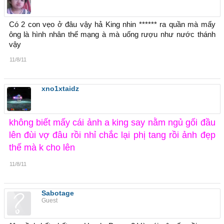
Có 2 con vẹo ở đâu vậy hả King nhin ****** ra quần mà mấy
ông là hình nhân thế mạng à mà uống rượu như nước thánh
vậy
11/8/11
xno1xtaidz
không biết mấy cái ảnh a king say nằm ngủ gối đầu
lên đùi vợ đâu rồi nhỉ chắc lại phị tang rồi ảnh đẹp
thế mà k cho lên
11/8/11
Sabotage
Guest