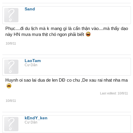
Sand
Phục....đi du lịch mà k mang gì là cẩn thận vào....mà thấy dạo
này HN mưa mưa thịt chó ngon phải biết
10/8/11
LaoTam
Cư Dân
Huynh oi sao lai dua de len DĐ co chu ,De xau rai nhat nha ma
Last edited:
10/8/11
10/8/11
kEndY_ken
Cư Dân