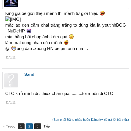
King già óe giới thiệu mềnh thì mềnh tự giới thiệu
mặc áo đen cầm chai trăng trắng to đùng kia là yeutinhBGG
_NuDeHP
mịa thằng bồi chụp ảnh kém quá
làm mất dung nhan của mềnh
@
ũng đâu .xuống HN óe pm anh nhá =.=
11/8/11
Sand
CTC k rủ mình đi ...hixx chán quá...........tôi muốn đi CTC
11/8/11
(Bạn phải Đăng nhập hoặc Đăng ký để trả lời bài viết.)
< Trước
1
2
3
Tiếp >