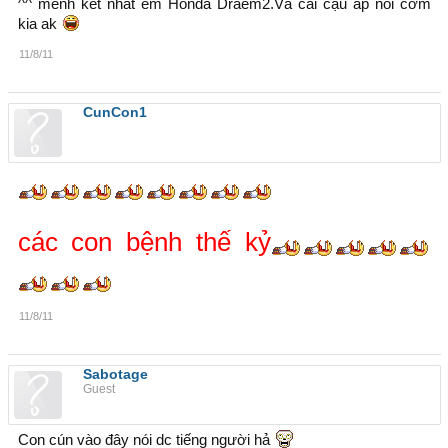
^^ mềnh kết nhất em Honda Draem2.Và cái cậu ấp nồi cơm
kia ak
11/8/11
CunCon1
các con bệnh thế kỷ
11/8/11
Sabotage
Guest
Con cún vào đây nói dc tiếng người hả