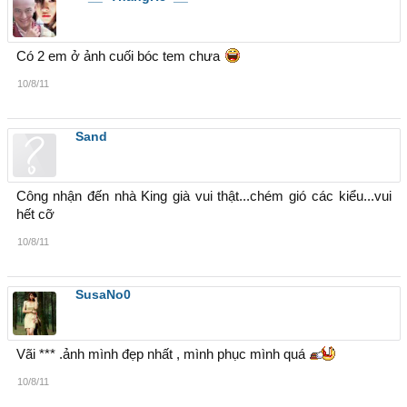
Có 2 em ở ảnh cuối bóc tem chưa
10/8/11
Sand
Công nhận đến nhà King già vui thật...chém gió các kiểu...vui
hết cỡ
10/8/11
SusaNo0
Vãi *** .ảnh mình đẹp nhất , mình phục mình quá
10/8/11