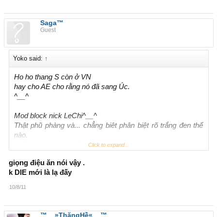
Saga™
Guest
Yoko said:
↑
Ho ho thang S còn ở VN
hay cho AE cho rằng nó đã sang Úc.
^__^
Mod block nick LeChi^__^
Thật phũ phàng và... chẳng biêt phân biệt rõ trắng đen thế
nào.
Buồn vì 1 nhiệt huyết với THN
Click to expand...
giọng điệu ăn nói vậy .
k DIE mới là lạ đấy
10/8/11
™__»ThăngHề«__™