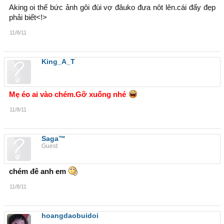
Aking oi thế bức ảnh gôi đùi vợ đâuko đưa nôt lên.cái đấy đẹp
phải biết<!>
11/8/11
King_A_T
Mẹ éo ai vào chém.Gỡ xuống nhé
11/8/11
Saga™
Guest
chém đê anh em
11/8/11
hoangdaobuidoi