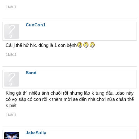
11/8/11
CunCon1
Cái j thế hử hix. đúng là 1 con bệnh
11/8/11
Sand
King gà thì nhiều ảnh chuối rồi nhưng lão k tung đâu...dạo này
có vợ sắp có con rồi k thèm mời ae đến nhà chơi nữa chán thế
k biết
11/8/11
JakeSully