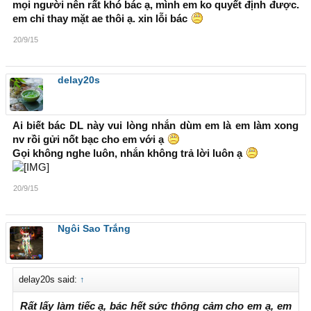
mọi người nên rất khó bác ạ, mình em ko quyết định được.
em chỉ thay mặt ae thôi ạ. xin lỗi bác
20/9/15
delay20s
Ai biết bác DL này vui lòng nhắn dùm em là em làm xong
nv rồi gửi nốt bạc cho em với ạ
Gọi không nghe luôn, nhắn không trả lời luôn ạ
20/9/15
Ngôi Sao Trắng
delay20s said:
↑
Rất lấy làm tiếc ạ, bác hết sức thông cảm cho em ạ, em