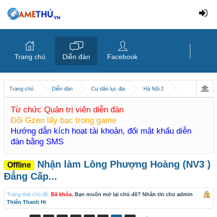
Trang chủ
Diễn đàn
Facebook
Trang chủ
Diễn đàn
Cư dân lục địa
Hà Nội 2
Từ chức Quản trị viên diễn đàn
Đổi Gzen lấy bạc trong game
Hướng dẫn kích hoạt tài khoản, đổi mật khẩu diễn
đàn bằng SMS
Nhận làm Lông Phượng Hoàng (NV3 )
Offline
Đẳng Cấp...
Trạng thái chủ đề:
Đã khóa
. Bạn muốn mở lại chủ đề? Nhắn tin cho admin
Thiên Thanh Hi