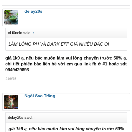
delay20s
oLi0nelo said:
↑
LÀM LÔNG PH VÀ DARK EFF GIÁ NHIÊU BÁC ƠI
giá 1k9 ạ, nếu bác muốn làm vui lòng chuyển trước 50% ạ.
chi tiết phiền bác liện hệ với em qua link fb ở #1 hoặc sdt
0949429693
21/9/15
Ngôi Sao Trắng
delay20s said:
↑
giá 1k9 ạ, nếu bác muốn làm vui lòng chuyển trước 50%