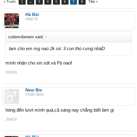
< Trước
1
←
3
4
5
6
7
8
Tiếp >
Hà Bùi
Hiệp Sĩ
codonvibenem said:
↑
lam cho em mg nao 2k sic 3 con thú cưng nháD
mình nhận cho xin sdt và Fb naof
20/9/15
New Bie
Chiến Binh
hóng đến lượt mình quá,cả sáng nay chẳng biết làm gì
20/9/15
Hà Bùi