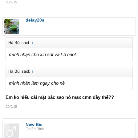
20/9/15
delay20s
Hà Bùi said:
↑
mình nhận cho xin sdt và Fb naof
Hà Bùi said:
↑
mình nhận làm ngay cho nè
Em ko hiểu cái mặt bác sao nó max cmn dầy thế??
20/9/15
New Bie
Chiến Binh