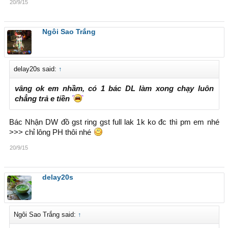
20/9/15
Ngôi Sao Trắng
delay20s said:
↑
vâng ok em nhầm, có 1 bác DL làm xong chạy luôn
chẳng trả e tiền
Bác Nhận DW đồ gst ring gst full lak 1k ko đc thì pm em nhé
>>> chỉ lông PH thôi nhé
20/9/15
delay20s
Ngôi Sao Trắng said:
↑