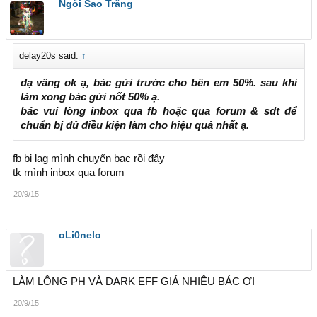
Ngôi Sao Trắng
delay20s said:
↑
dạ vâng ok ạ, bác gửi trước cho bên em 50%. sau khi
làm xong bác gửi nốt 50% ạ.
bác vui lòng inbox qua fb hoặc qua forum & sdt để
chuẩn bị đủ điều kiện làm cho hiệu quả nhất ạ.
fb bị lag mình chuyển bạc rồi đấy
tk mình inbox qua forum
20/9/15
oLi0nelo
LÀM LÔNG PH VÀ DARK EFF GIÁ NHIÊU BÁC ƠI
20/9/15