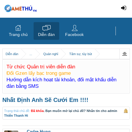
Trang chủ
Diễn đàn
Facebook
Diễn đàn
...
Quán nghỉ
Tâm sự, tùy bút
Từ chức Quản trị viên diễn đàn
Đổi Gzen lấy bạc trong game
Hướng dẫn kích hoạt tài khoản, đổi mật khẩu diễn
đàn bằng SMS
Nhất Định Anh Sẽ Cưới Em !!!!
Trạng thái chủ đề:
Đã khóa
. Bạn muốn mở lại chủ đề? Nhắn tin cho admin
Thiên Thanh Hi
_Cadre.Hung_