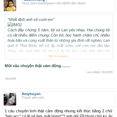
<font color=DarkGreen><B>VBSP</B></font>
“Nhất định anh sẽ cưới em”
Cách đây chừng 5 năm, tôi và Lan yêu nhau. Hai chúng tôi
có rất nhiều điểm chung: Còn trẻ, học hành chăm chỉ, nhiều
hoài bão và cùng xuất thân từ những gia đình rất nghèo. Lan
quê ở Thái Bình, bố cô ấy mất sớm, chỉ còn mẹ tần tảo
trồng cấy nuôi bốn chị em cô ấy ăn học. Lan xinh đẹp nổi
bật ở trường dù cô ấy không bao giờ có những bộ quần áo
Click to expand...
mốt, trang sức đắt tiền để trưng diện.
Một câu chuyện thật cảm động.........
Last edited:
30/10/09
29/10/09
Còn tôi, hoàn cảnh nhà tôi cũng rất vất vả. Bố mẹ tôi là công
nhân nghỉ mất sức đã nhiều năm nay và vì thế, khi vào đại
học, để có tiền đóng học phí, tôi đi làm gia sư, làm nhân
Amyhuyen
Thành viên mới
viên tiếp thị ngay từ năm thứ nhất. Càng khó khăn vất vả,
tôi lại càng chăm chỉ học hành bởi tôi biết, học giỏi là con
đường duy nhất để giúp tôi thay đổi cuộc sống của mình.
1 câu chuyện tình thật cảm động nhưng kết thúc bằng 2 chữ
"bán acc" có lẽ sẽ làm mất hứng^^!.anh nhỉ
(dưới chữ ký ấy