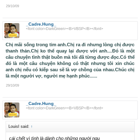
chừng dăm bẩy tháng sau khi tôi đi du học, tối thứ bảy, chủ
29/10/09
nhật, tôi lên mạng nhưng không thấy người yêu của mình
online nữa. Thi thoảng tôi gọi điện thoại về, Lan cũng không
muốn nói chuyện dài và lấy lý do đang bận công việc. Tôi
_Cadre.Hung_
không mảy may nghi ngờ người yêu mình vì tôi cho rằng tôi
<font color=DarkGreen><B>VBSP</B></font>
đủ hiểu Lan, cô ấy đang rất nỗ lực để khẳng định mình trong
công ty mới.
Chị mãi sống trong tim anh.Chị ra đi nhưng lòng chị được
thanh thản.Chị ko thể quay lại được với anh....Đó là một
câu chuyện tình thật buồn mà tôi đã từng được đọc.Có thể
đó là một câu chuyện không có thật nhưng tôi xin chúc
Một buổi tối tháng 8, tôi đi làm về, như thường lệ, tôi mở hộp
anh chị nếu có kiếp sau sẽ là vợ chồng của nhau.Chúc chị
thư để check mail và rất bất ngờ khi thấy người yêu tôi gửi
là một người vợ, người mẹ hạnh phúc......
thư điện tử cho mình. Tôi vừa mở thư vừa nghĩ: “Bình
thường toàn chờ nhau lên để chat, hôm nay lại gửi thư cơ
29/10/09
đấy”. Mở thư ra, tôi đọc nhanh và càng đọc càng không tin
vào mắt mình, cho tới bây giờ, tôi vẫn còn nhớ rõ bức thư
ngày ấy Lan viết cho tôi, cô ấy viết đại ý là không thể chờ tôi
_Cadre.Hung_
<font color=DarkGreen><B>VBSP</B></font>
được nữa và cô ấy đã có người yêu mới, cô ấy sắp cưới và
xin tôi tha lỗi.
LouisI said:
↑
cái chết vì tình là dành cho những người ngu