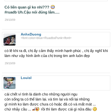
Lan rất mừng khi biết tin tôi được học bổng đi du học nước
Có liên quan gì ko nhỉ???
ngoài nhưng đồng thời cô ấy cũng buồn da diết. Tôi nhận
#ruadb Uh.Cậu nói đúng lắm.....
thấy điều đó rõ ràng trước khi tôi lên đường sang Singapore.
Tối nào chúng tôi gặp nhau, mắt Lan cũng rưng rưng nhưng
29/10/09
cô ấy nói quả quyết: “Em không buồn gì đâu, anh đi học về
chúng mình sẽ cưới nhau. Hai năm thôi mà”.
AnhxDuong
<font color=blue>RuadbxPunk</font>
Sang Singapore, tôi cắm đầu vào học và làm. Hàng đêm,
có lẽ khi ra đi, chị ấy cảm thấy mình hạnh phúc , chị ấy nghĩ khi
khi kết thúc công việc tại một quán cháo của người Hoa, tôi
làm như vậy hình ảnh của chị trong tim anh luôn đẹp
trở về nhà, vừa học bài vừa tranh thủ lên mạng chat và tâm
29/10/09
sự với người yêu mình. Lan của tôi ở trong nước cũng
không kém cỏi, cô ấy ra trường và xin việc được ở một tập
đoàn truyền thông khá lớn. Lan làm việc chăm chỉ và
LouisI
thường được khen thưởng mỗi tuần. Lan hồ hởi khoe với tôi
rằng cứ đà này, sau một năm, lương cô ấy có thể tăng lên
gấp đôi, gấp ba.
cái chết vì tình là dành cho những người ngu
còn sống ta có thể làm lại. và tìm lại và nối lại những
gì mình ko làm được chưa có hoặc đã có và mất mát ...
chứ nhảy cầu ...
rồi thì làm được cái gì nữa đâu
Quãng thời gian ngọt ngào của chúng tôi trôi qua khá nhanh,