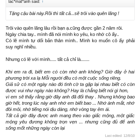
lac*mat*anh said:
↑
Tặng cậu bài này.Rồi thì tất cả...sẽ trôi vào quên lãng !
Trôi vào quên lãng lâu rồi bạn ạ.cũng được gần 2 năm rôi.
Ngày chia tay.. mình đã nói mình ko yêu, ko nhớ cô ấy..
Có lẽ mình tự dối bản thân mình.. Mình ko muốn cô ấy phải
suy nghĩ nhiều.
Nhưng có lẽ với mình..... tất cả chỉ là.......
Khi em ra đi, biết em có còn nhớ anh không? Giờ đây ở hai
phương trời xa lạ Mỗi người đều có một cuộc sống riêng.
Giả sử có một ngày nào đó tình cờ ta gặp lại nhau biết có còn
được vui như ngày nào không? Hay là chẳng biết nói gì hơn,
vì em sẽ thấy rằng giờ đây anh đã đổi thay . Nhưng không bao
giờ hết, trong lúc này anh nhớ em biết bao ... Nhớ ánh mắt, nhớ
đôi môi, nhớ tiếng nói dịu dàng, nhớ vòng tay êm ái.
Tất cả giờ đây được anh mang theo vào giấc mộng, một giấc
mộng yêu đương không trọn vẹn ... nhưng cũng đủ để anh
sống mốt những ngày còn lại
Last edited:
12/8/10