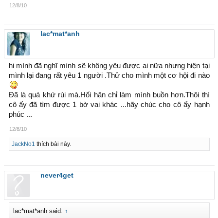
12/8/10
lac*mat*anh
hi mình đã nghĩ mình sẽ không yêu được ai nữa nhưng hiện tại
mình lại đang rất yêu 1 người .Thử cho mình một cơ hội đi nào
Đã là quá khứ rùi mà.Hối hận chỉ làm mình buồn hơn.Thôi thì
cô ấy đã tìm được 1 bờ vai khác ...hãy chúc cho cô ấy hạnh
phúc ...
12/8/10
JackNo1
thích bài này.
never4get
lac*mat*anh said:
↑