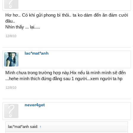
Hơ hơ.. Có khi gửi phong bì thôi.. ta ko dám đến ăn đám cưới
đâu..
Nhìn thấy ... lại.....
12/8/10
lac*mat*anh
Mình chưa trong trường hợp này.Hix nếu là mình mình sẽ đến
...hehe mình thích đứng đằng sau 1 người...xem người ta hp
12/8/10
never4get
lac*mat*anh said:
↑