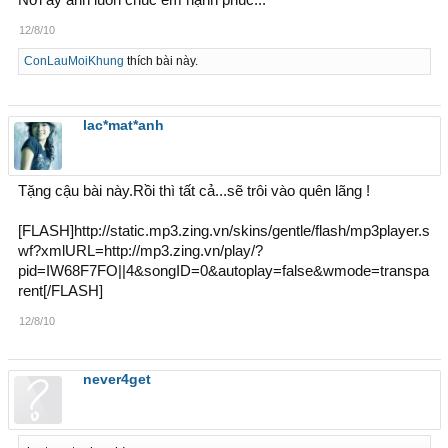
Nơi ấy anh luôn chúc em hạnh phúc...
12/8/10
ConLauMoiKhung
thích bài này.
lac*mat*anh
Tặng cậu bài này.Rồi thì tất cả...sẽ trôi vào quên lãng !
[FLASH]http://static.mp3.zing.vn/skins/gentle/flash/mp3player.s
wf?xmlURL=http://mp3.zing.vn/play/?
pid=IW68F7FO||4&songID=0&autoplay=false&wmode=transpa
rent[/FLASH]
12/8/10
never4get