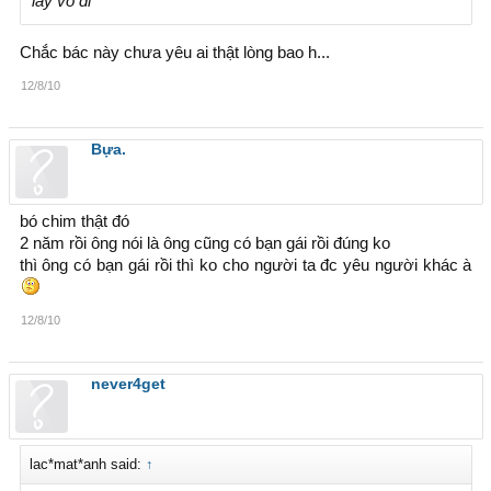
lấy vo di
Chắc bác này chưa yêu ai thật lòng bao h...
12/8/10
Bựa.
bó chim thật đó
2 năm rồi ông nói là ông cũng có bạn gái rồi đúng ko
thì ông có bạn gái rồi thì ko cho người ta đc yêu người khác à
12/8/10
never4get
lac*mat*anh said:
↑