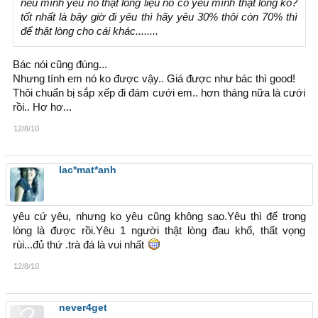
nếu mình yêu nó thật lòng liệu nó có yêu mình thật lòng ko?
tốt nhất là bây giờ đi yêu thì hãy yêu 30% thôi còn 70% thì
để thật lòng cho cái khác........
Bác nói cũng đúng...
Nhưng tính em nó ko được vậy.. Giá được như bác thì good!
Thôi chuẩn bị sắp xếp đi đám cưới em.. hơn tháng nữa là cưới
rồi.. Hơ hơ...
12/8/10
lac*mat*anh
yêu cứ yêu, nhưng ko yêu cũng không sao.Yêu thì để trong
lòng là được rồi.Yêu 1 người thật lòng đau khổ, thất vọng
rùi...đủ thứ .trà đá là vui nhất
12/8/10
never4get