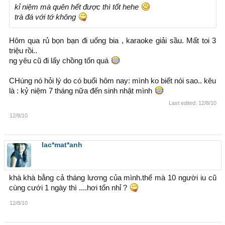
kỉ niệm mà quên hết được thì tốt hehe
trà đá với tớ không
Hôm qua rủ bọn bạn đi uống bia , karaoke giải sầu. Mất toi 3
triệu rồi..
ng yêu cũ đi lấy chồng tốn quá
CHúng nó hỏi lý do có buổi hôm nay: mình ko biết nói sao.. kêu
là : kỷ niệm 7 tháng nữa đến sinh nhật mình
Last edited:
12/8/10
12/8/10
lac*mat*anh
khà khà bằng cả tháng lương của mình.thế mà 10 người iu cũ
cùng cưới 1 ngày thì ....hơi tốn nhỉ ?
12/8/10