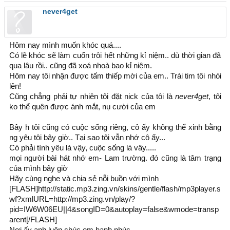
never4get
Hôm nay mình muốn khóc quá....
Có lẽ khóc sẽ làm cuốn trôi hết những kỉ niệm.. dù thời gian đã
qua lâu rồi.. cũng đã xoá nhoà bao kỉ niệm.
Hôm nay tôi nhận được tấm thiếp mời của em.. Trái tim tôi nhói
lên!
Cũng chẳng phải tự nhiên tôi đặt nick của tôi là
never4get
, tôi
ko thể quên được ánh mắt, nụ cười của em
Bây h tôi cũng có cuộc sống riêng, cô ấy không thể xinh bằng
ng yêu tôi bây giờ.. Tại sao tôi vẫn nhớ cô ấy...
Có phải tình yêu là vậy, cuộc sống là vây.....
mọi người bài hát nhớ em- Lam trường. đó cũng là tâm trạng
của mình bây giờ
Hãy cùng nghe và chia sẻ nỗi buồn với mình
[FLASH]http://static.mp3.zing.vn/skins/gentle/flash/mp3player.s
wf?xmlURL=http://mp3.zing.vn/play/?
pid=IW6W06EU||4&songID=0&autoplay=false&wmode=transp
arent[/FLASH]