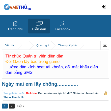
Trang chủ
Diễn đàn
Facebook
Diễn đàn
...
Quán nghỉ
Tâm sự, tùy bút
Từ chức Quản trị viên diễn đàn
Đổi Gzen lấy bạc trong game
Hướng dẫn kích hoạt tài khoản, đổi mật khẩu diễn
đàn bằng SMS
Ngày mai em lấy chồng..............
Trạng thái chủ đề:
Đã khóa
. Bạn muốn mở lại chủ đề? Nhắn tin cho admin
Thiên Thanh Hi
1
2
Tiếp >