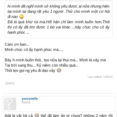
hi mình đã nghĩ mình sẽ không yêu được ai nữa nhưng hiện
tại mình lại đang rất yêu 1 người .Thử cho mình một cơ hội
đi nào
Đã là quá khứ rùi mà.Hối hận chỉ làm mình buồn hơn.Thôi
thì cô ấy đã tìm được 1 bờ vai khác ...hãy chúc cho cô ấy
hạnh phúc ...
Cám ơn bạn...
Mình chúc cô ấy hạnh phúc mà....
Bây h mình buồn thôi.. tẹo nữa lại thui mà... Mình là vậy mà
Tại trời sang thu... Kỷ niệm còn nhiều quá..
Thôi tẹo gọi ng yêu đi dạo vậy
Last edited:
12/8/10
12/8/10
yousmile
Guest
thật là vãi hít cả
thế đã làm ăn gì chưa? những 2 năm rồi