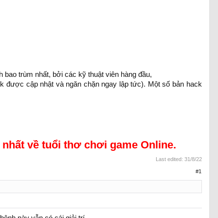
ao trùm nhất, bởi các kỹ thuật viên hàng đầu,
ck được cập nhật và ngăn chặn ngay lập tức). Một số bản hack
 nhất về tuổi thơ chơi game Online.
Last edited:
31/8/22
#1