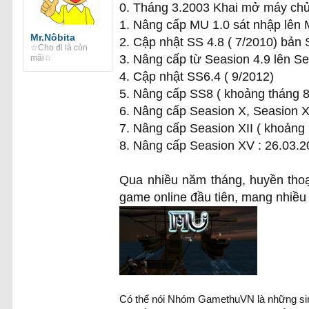
0. Tháng 3.2003 Khai mở máy chủ
1. Nâng cấp MU 1.0 sát nhập lên
Mr.Nôbita
2. Cập nhật SS 4.8 ( 7/2010) bản 
☆Cho đi là còn
3. Nâng cấp từ Seasion 4.9 lên S
mãi☆
4. Cập nhật SS6.4 ( 9/2012)
5. Nâng cấp SS8 ( khoảng tháng 
6. Nâng cấp Seasion X, Seasion X
7. Nâng cấp Seasion XII ( khoảng
8. Nâng cấp Seasion XV : 26.03.
Qua nhiều năm tháng, huyền thoại
game online đầu tiên, mang nhiều
Có thể nói Nhóm GamethuVN là những sinh