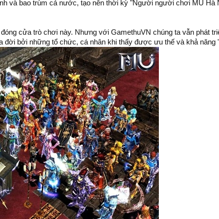
nh và bao trùm cả nước, tạo nên thời kỳ "Người người chơi MU Hà 
đóng cửa trò chơi này. Nhưng với GamethuVN chúng ta vẫn phát tri
a đời bởi những tổ chức, cá nhân khi thấy được ưu thế và khả năng "l