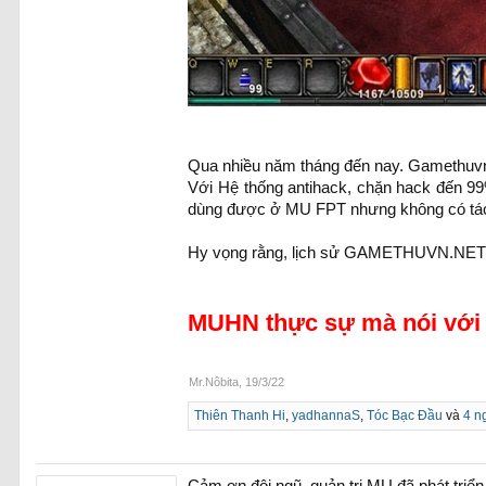
Qua nhiều năm tháng đến nay. Gamethuvn 
Với Hệ thống antihack, chặn hack đến 99
dùng được ở MU FPT nhưng không có tác
Hy vọng rằng, lịch sử GAMETHUVN.NET sẽ
MUHN thực sự mà nói với t
Mr.Nôbita
,
19/3/22
Thiên Thanh Hi
,
yadhannaS
,
Tóc Bạc Đầu
và
4 n