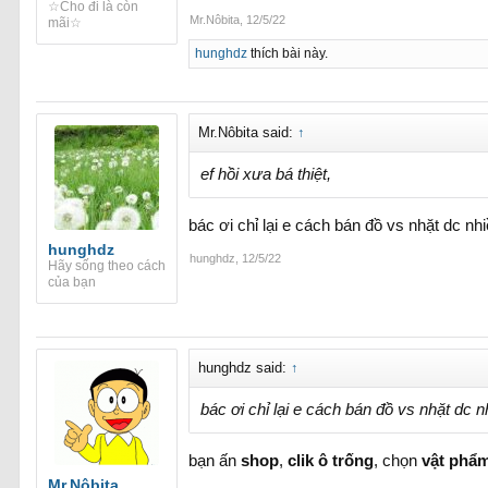
☆Cho đi là còn
Mr.Nôbita
,
12/5/22
mãi☆
hunghdz
thích bài này.
Mr.Nôbita said:
↑
ef hồi xưa bá thiệt,
bác ơi chỉ lại e cách bán đồ vs nhặt dc 
hunghdz
hunghdz
,
12/5/22
Hãy sống theo cách
của bạn
hunghdz said:
↑
bác ơi chỉ lại e cách bán đồ vs nhặt dc
bạn ấn
shop
,
clik ô trống
, chọn
vật phẩm
Mr.Nôbita