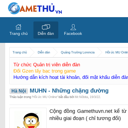
Trang chủ
Diễn đàn
Facebook
Trang chủ
Diễn đàn
Quảng Trường Lorencia
Hồi ức MU Onli
Từ chức Quản trị viên diễn đàn
Đổi Gzen lấy bạc trong game
Hướng dẫn kích hoạt tài khoản, đổi mật khẩu diễn đ
MUHN - Những chặng đường
Hà Nội
Thảo luận trong '
Hồi ức MU Online
' bắt đầu bởi
Mr.Nôbita
,
19/3/22
.
Cộng đồng Gamethuvn.net kể từ t
nhiều giai đoạn ( chỉ tương đối)