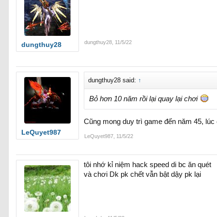
dungthuy28
,
11/5/22
dungthuy28
dungthuy28 said:
↑
Bỏ hơn 10 năm rồi lại quay lại chơi
Cũng mong duy trì game đến năm 45, lúc 
LeQuyet987
LeQuyet987
,
11/5/22
tôi nhớ kỉ niệm hack speed di bc ăn quét
và chơi Dk pk chết vẫn bật dậy pk lại