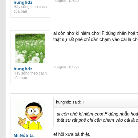
hunghdz
,
11/5/22
hunghdz
Hãy sống theo cách
của bạn
ai còn nhớ kỉ niệm chơi F dùng nhẫn hoá t
thật sự rất phê chỉ cần chạm vào cái là ch
hunghdz
,
11/5/22
hunghdz
Hãy sống theo cách
của bạn
hunghdz said:
↑
ai còn nhớ kỉ niệm chơi F dùng nhẫn hoá
thật sự rất phê chỉ cần chạm vào cái là c
ef hồi xưa bá thiệt,
Mr.Nôbita