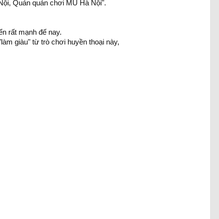
Nội, Quán quán chơi MU Hà Nội".
ển rất mạnh đế nay.
àm giàu" từ trò chơi huyền thoại này,