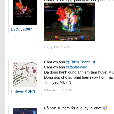
Cảm ơn đội ngũ, quản trị MU đã phát triển 
LeQuyet987
LeQuyet987
,
19/3/22
Cám ơn anh
@Thiên Thanh Hi
Cám ơn anh
@fantasymc
Đã đồng hành cùng anh em tâm huyết 
Đóng góp cho sự phát triển ngày hôm nay
Tình yêu MUHN
tinhyeuMUHN
,
19/3/22
tinhyeuMUHN
Bỏ hơn 10 năm rồi lại quay lại chơi