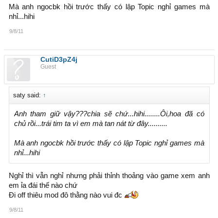
Mà anh ngocbk hồi trước thấy có lập Topic nghỉ games mà
May là e mặc đồ 13 không thì cũng bị mất rùi...Nó ở gần
nhỉ...hihi
nhà em thằng nao dám đi qua không
9/8/11
CutiD3pZ4j
Guest
saty said:
↑
Anh tham giữ vậy???chia sẽ chứ...hihi........Ôi,hoa đã có
chủ rồi...trái tim ta vì em mà tan nát từ đây..........
Mà anh ngocbk hồi trước thấy có lập Topic nghỉ games mà
nhỉ...hihi
Nghỉ thì vẫn nghỉ nhưng phải thỉnh thoảng vào game xem anh
em ỉa đái thế nào chứ
Đi off thiêu mod đô thằng nào vui đc
9/8/11