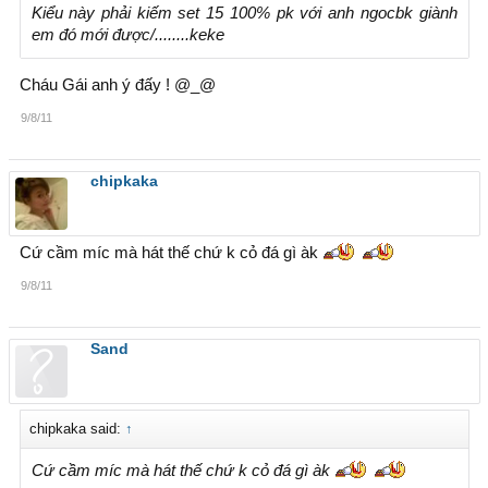
Kiểu này phải kiếm set 15 100% pk với anh ngocbk giành
em đó mới được/........keke
Cháu Gái anh ý đấy ! @_@
9/8/11
chipkaka
Cứ cầm míc mà hát thế chứ k cỏ đá gì àk
9/8/11
Sand
chipkaka said:
↑
Cứ cầm míc mà hát thế chứ k cỏ đá gì àk