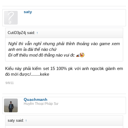
saty
CutiD3pZ4j said:
↑
Nghỉ thì vẫn nghỉ nhưng phải thỉnh thoảng vào game xem
anh em ỉa đái thế nào chứ
Đi off thiêu mod đô thằng nào vui đc
Kiểu này phải kiếm set 15 100% pk với anh ngocbk giành em
đó mới được/........keke
9/8/11
Quachmanh
Huyền Thoại Pháp Sư
saty said:
↑