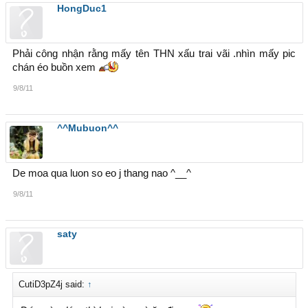
HongDuc1
Phải công nhận rằng mấy tên THN xấu trai vãi .nhìn mấy pic
chán éo buồn xem
9/8/11
^^Mubuon^^
De moa qua luon so eo j thang nao ^__^
9/8/11
saty
CutiD3pZ4j said:
↑