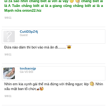
ui za sao nhìn chẳng biết ai với ai vậy
chẳng biết ai
là A Tuấn chẳng biết ai là a giang cũng chẳng biết ai là a
Mạnh nữa onion22.hiz
9/8/11
CutiD3pZ4j
Guest
Đứa nào dám thì bơi vào mà ăn đi.........
9/8/11
tocbacvjp
Gà Vô Đối
Nhìn em kia xynh gái thế mà đứng với thằng ngực lép
Nhìn
xấu mặt ban tổ chức
9/8/11