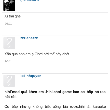
Xí trai ghê
9/8/11
zzzlanazzz
Xõa quá anh em ạ.Chơi bời thế này chết.....
9/8/11
ledinhquyen
hihi`mod quá khen em .hihi.choi game lám cơ bắp nó teo
hết rồi.
Cơ bắp nhưng không biết uống bia rượu.hihi.hát karaoke