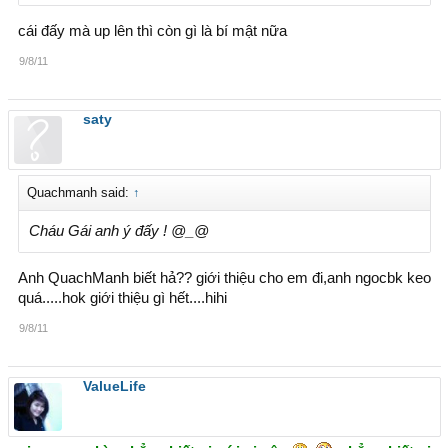
cái đấy mà up lên thì còn gì là bí mật nữa
9/8/11
saty
Quachmanh said:
↑
Cháu Gái anh ý đấy ! @_@
Anh QuachManh biết hả?? giới thiệu cho em đi,anh ngocbk keo
quá.....hok giới thiệu gì hết....hihi
9/8/11
ValueLife