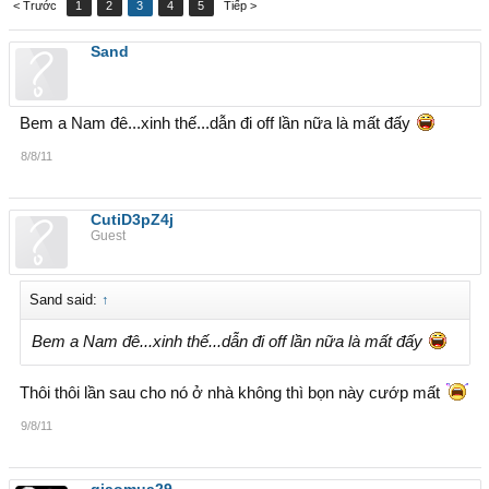
< Trước
1
2
3
4
5
Tiếp >
Sand
Bem a Nam đê...xinh thế...dẫn đi off lần nữa là mất đấy
8/8/11
CutiD3pZ4j
Guest
Sand said:
↑
Bem a Nam đê...xinh thế...dẫn đi off lần nữa là mất đấy
Thôi thôi lần sau cho nó ở nhà không thì bọn này cướp mất
9/8/11
giaomua29