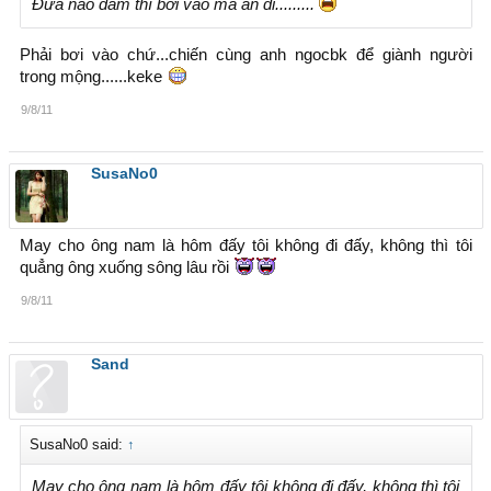
Đứa nào dám thì bơi vào mà ăn đi.........
Phải bơi vào chứ...chiến cùng anh ngocbk để giành người
trong mộng......keke
9/8/11
SusaNo0
May cho ông nam là hôm đấy tôi không đi đấy, không thì tôi
quẳng ông xuống sông lâu rồi
9/8/11
Sand
SusaNo0 said:
↑
May cho ông nam là hôm đấy tôi không đi đấy, không thì tôi