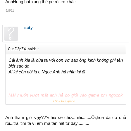
AnhHung hat xung thế.pê rồi có khác
9/8/11
saty
CutiD3pZ4j said:
↑
Cái ảnh kia là của ta với con vợ sao ông kinh không ghi tên
biết sao đc
Ai lại còn nói là e Ngoc Anh hả nhìn lại đi
Mài muốn vượt mặt anh hả có giỏi vào game pm ngocbk
nhé
Click to expand...
Anh tham giữ vậy???chia sẽ chứ...hihi........Ôi,hoa đã có chủ
rồi...trái tim ta vì em mà tan nát từ đây..........
Anh Hồng ah...Thiếu anh hôm ý chán thế làm chúng nó cứ
soi con vẹo đi cùng em