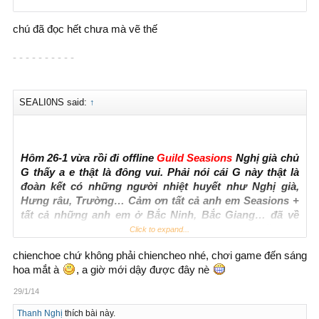
chú đã đọc hết chưa mà vẽ thế
- - - - - - - - - -
SEALI0NS said:
↑
Hôm 26-1 vừa rồi đi offline
Guild Seasions
Nghị già chủ
G thấy a e thật là đông vui. Phải nói cái G này thật là
đoàn kết có những người nhiệt huyết như Nghị già,
Hưng râu, Trường… Cảm ơn tất cả anh em Seasions +
tất cả những anh em ở Bắc Ninh, Bắc Giang… đã về
chung vui với Seasion tạo nên 1 cuộc ofline cuối năm
Click to expand...
thật vui vẻ.
chienchoe chứ không phải chiencheo nhé, chơi game đến sáng
Cảm ơn Fan + các mod đã duy trì game muhn cái game
hoa mắt à
, a giờ mới dậy được đây nè
online tôi bắt đầu chơi từ đầu đến giờ.
29/1/14
Like mạnh phần chốt ^_^
Thanh Nghị
thích bài này.
P/S : Guils SEALIONS nhé