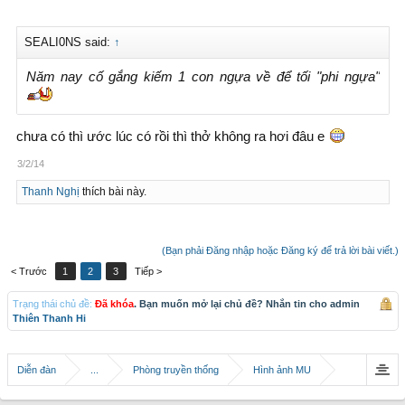
SEALI0NS said:
↑
Năm nay cố gắng kiếm 1 con ngựa về để tối "phi ngựa"
chưa có thì ước lúc có rồi thì thở không ra hơi đâu e
3/2/14
Thanh Nghị
thích bài này.
(Bạn phải Đăng nhập hoặc Đăng ký để trả lời bài viết.)
< Trước
1
2
3
Tiếp >
Trạng thái chủ đề:
Đã khóa
. Bạn muốn mở lại chủ đề? Nhắn tin cho admin
Thiên Thanh Hi
Diễn đàn
...
Phòng truyền thống
Hình ảnh MU