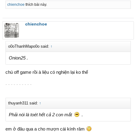
chienchoe
thích bài này.
chienchoe
o0oThanhMapo0o said:
↑
Onion25 .
chú off game rồi à liệu có nghiện lại ko thế
- - - - - - - - - -
thuyanh311 said:
↑
Phải nói là toét hết cả 2 con mắt
.
em ở đâu qua a cho mượn cái kính râm