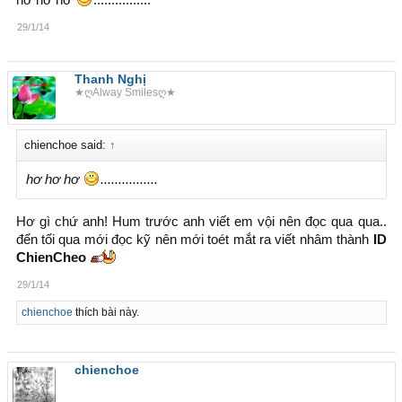
hơ hơ hơ
................
29/1/14
Thanh Nghị
★ღAlway Smilesღ★
chienchoe said:
↑
hơ hơ hơ
................
Hơ gì chứ anh! Hum trước anh viết em vội nên đọc qua qua..
đến tối qua mới đọc kỹ nên mới toét mắt ra viết nhâm thành
ID
ChienCheo
29/1/14
chienchoe
thích bài này.
chienchoe