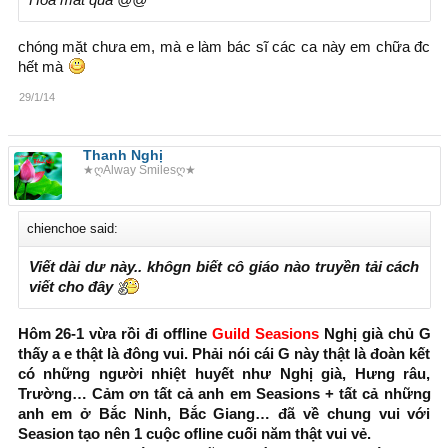
Hoa mắt quá @@
chóng mặt chưa em, mà e làm bác sĩ các ca này em chữa đc
hết mà
29/1/14
Thanh Nghị
★ღAlway Smilesღ★
chienchoe said:
Viết dài dư này.. khôgn biết cô giáo nào truyền tải cách
viết cho đây
Hôm 26-1 vừa rồi đi offline
Guild Seasions
Nghị già chủ G
thấy a e thật là đông vui. Phải nói cái G này thật là đoàn kết
có những người nhiệt huyết như Nghị già, Hưng râu,
Trường… Cảm ơn tất cả anh em Seasions + tất cả những
anh em ở Bắc Ninh, Bắc Giang… đã về chung vui với
Seasion tạo nên 1 cuộc ofline cuối năm thật vui vẻ.