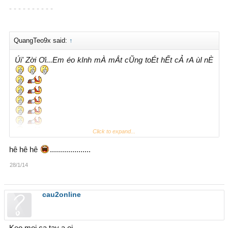
- - - - - - - - - -
QuangTeo9x said:
↑
Úi' Zời Ơi...Em éo kInh mÀ mẮt cŨng toÉt hẾt cẢ rA ùI nÈ
Click to expand...
hê hê hê
....................
28/1/14
cau2online