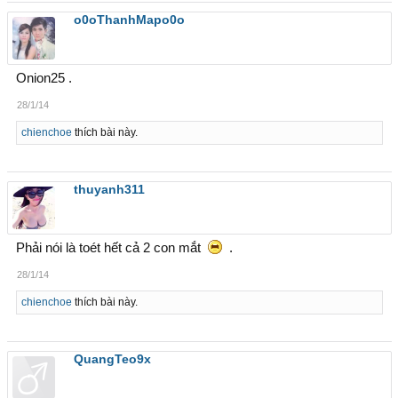
o0oThanhMapo0o
Onion25 .
28/1/14
chienchoe
thích bài này.
thuyanh311
Phải nói là toét hết cả 2 con mắt
.
28/1/14
chienchoe
thích bài này.
QuangTeo9x