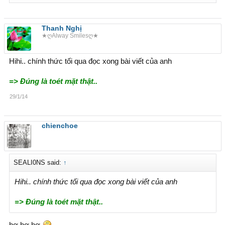
Up lại Video HP ChienCheo
Thanh Nghị
★ღAlway Smilesღ★
[video=youtube;v606YaljI5I]https://www.youtube.com/watch
?v=v606YaljI5I[/video]
Hihi.. chính thức tối qua đọc xong bài viết của anh
=> Đúng là toét mặt thật..
29/1/14
chienchoe
SEALI0NS said:
↑
Hihi.. chính thức tối qua đọc xong bài viết của anh
=> Đúng là toét mặt thật..