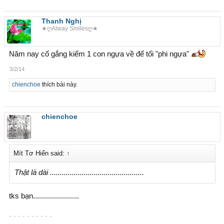
Thanh Nghị
★ღAlway Smilesღ★
Năm nay cố gắng kiếm 1 con ngựa về để tối "phi ngựa"
3/2/14
chienchoe
thích bài này.
chienchoe
Mít Tơ Hiển said:
↑
Thật là dài ...............................................
tks bạn.......................
- - - - - - - - - -