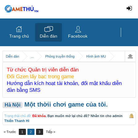
Trang chủ
Diễn đàn
Facebook
Diễn đàn
...
Phòng truyền thống
Hình ảnh MU
Từ chức Quản trị viên diễn đàn
Đổi Gzen lấy bạc trong game
Hướng dẫn kích hoạt tài khoản, đổi mật khẩu diễn
đàn bằng SMS
Một thờii chơi game của tôi.
Hà Nội
Trạng thái chủ đề:
Đã khóa
. Bạn muốn mở lại chủ đề? Nhắn tin cho admin
Thiên Thanh Hi
< Trước
1
2
3
Tiếp >