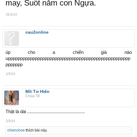
may, Suốt năm con Ngựa.
31/1/14
cau2online
úp cho a chiến già nào
upppppppppppppppppppppppppppppppppppppppppppppppppp
ppppppp
1/2/14
Mít Tơ Hiển
Chúa Tể
Thật là dài ...............................................
1/2/14
chienchoe
thích bài này.