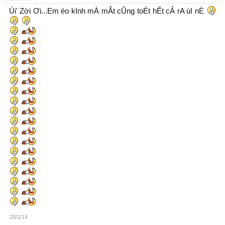
Úi' Zời Ơi...Em éo kInh mÀ mẮt cŨng toÉt hẾt cẢ rA ùI nÈ
28/1/14