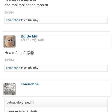
Keo moi ca tay a oi
doc mai moi het ca mon ra
28/1/14
chienchoe
thích bài này.
Bố Bé Mỡ
Tôi Yêu Việt Nam
Hoa mắt quá @@
29/1/14
chienchoe
thích bài này.
chienchoe
batsababyy said:
↑