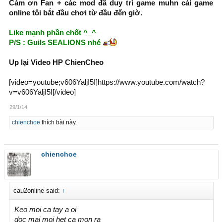
Cảm ơn Fan + các mod đã duy trì game muhn cái game
online tôi bắt đầu chơi từ đầu đến giờ.
Like mạnh phần chốt ^_^
P/S : Guils SEALIONS nhé
Up lại Video HP ChienCheo
[video=youtube;v606YaljI5I]https://www.youtube.com/watch?
v=v606YaljI5I[/video]
29/1/14
chienchoe
thích bài này.
chienchoe
cau2online said:
↑
Keo moi ca tay a oi
doc mai moi het ca mon ra