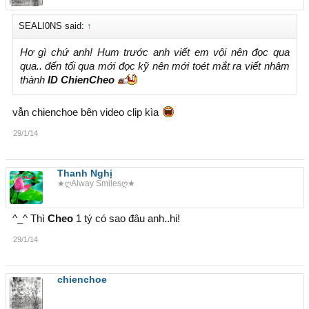
SEALI0NS said:
↑
Hơ gì chứ anh! Hum trước anh viết em vội nên đọc qua
qua.. đến tối qua mới đọc kỹ nên mới toét mắt ra viết nhâm
thành
ID ChienCheo
vẫn chienchoe bên video clip kìa
29/1/14
Thanh Nghị
★ღAlway Smilesღ★
^_^ Thì
Cheo
1 tý có sao đâu anh..hi!
29/1/14
chienchoe