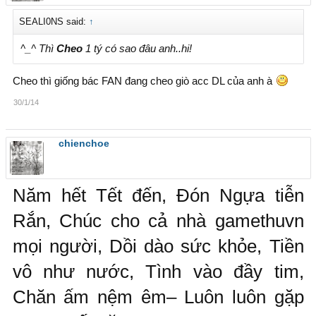
SEALI0NS said:
↑
^_^ Thì
Cheo
1 tý có sao đâu anh..hi!
Cheo thì giống bác FAN đang cheo giò acc DL của anh à
30/1/14
chienchoe
Năm hết Tết đến, Đón Ngựa tiễn
Rắn, Chúc cho cả nhà gamethuvn
mọi người, Dồi dào sức khỏe, Tiền
vô như nước, Tình vào đầy tim,
Chăn ấm nệm êm– Luôn luôn gặp