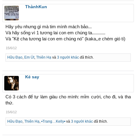
ThànhKun
Hãy yêu nhưng gì mà tim mình mách bảo...
Và hãy sống vì 1 tương lai con em chúng ta...........
Và "Kệ cha tương lai con em chúng nó" (kaka,,e chém gió tí)
15/6/12
Hữu Đạo
,
Em Út
,
Thiên Hạ
và
3 người khác
đã thích.
Kẻ say
Có 3 cách để tự làm giàu cho mình: mỉm cười, cho đi, và tha
thứ.
15/6/12
Hữu Đạo
,
Thiên Hạ
,
•Trang…Kelly•
và
3 người khác
đã thích.