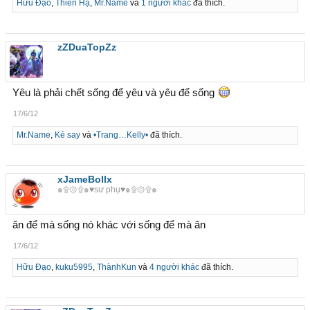
Hữu Đạo
,
Thiên Hạ
,
Mr.Name
và
1 người khác
đã thích.
zZDuaTopZz
Yêu là phải chết sống để yêu và yêu để sống
17/6/12
Mr.Name
,
Kẻ say
và
•Trang…Kelly•
đã thích.
xJameBollx
๑۩۞۩๑♥sư phụ♥๑۩۞۩๑
ăn để mà sống nó khác với sống để mà ăn
17/6/12
Hữu Đạo
,
kuku5995
,
ThànhKun
và
4 người khác
đã thích.