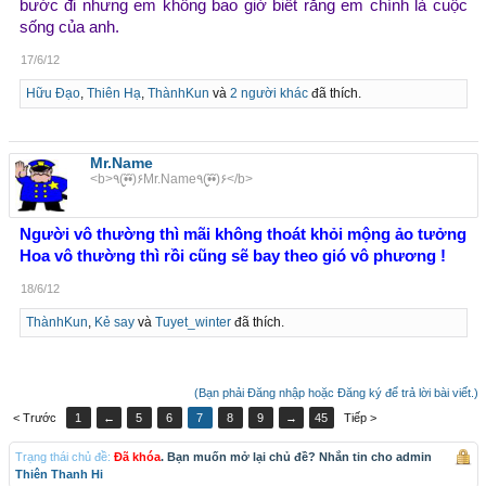
bước đi nhưng em không bao giờ biết rằng em chính là cuộc
sống của anh.
17/6/12
Hữu Đạo
,
Thiên Hạ
,
ThànhKun
và
2 người khác
đã thích.
Mr.Name
<b>٩(•̮̮̃•̃)۶Mr.Name٩(•̮̮̃•̃)۶</b>
Người vô thường thì mãi không thoát khỏi mộng ảo tưởng
Hoa vô thường thì rồi cũng sẽ bay theo gió vô phương !
18/6/12
ThànhKun
,
Kẻ say
và
Tuyet_winter
đã thích.
(Bạn phải Đăng nhập hoặc Đăng ký để trả lời bài viết.)
< Trước
1
←
5
6
7
8
9
→
45
Tiếp >
Trạng thái chủ đề:
Đã khóa
. Bạn muốn mở lại chủ đề? Nhắn tin cho admin
Thiên Thanh Hi