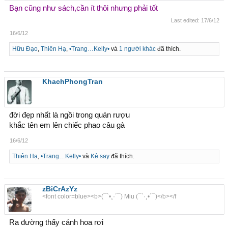
Bạn cũng như sách,cần ít thôi nhưng phải tốt
Last edited:
17/6/12
16/6/12
Hữu Đạo
,
Thiên Hạ
,
•Trang…Kelly•
và
1 người khác
đã thích.
KhachPhongTran
đời đẹp nhất là ngồi trong quán rượu
khắc tên em lên chiếc phao câu gà
16/6/12
Thiên Hạ
,
•Trang…Kelly•
và
Kẻ say
đã thích.
zBiCrAzYz
<font color=blue><b>(¯`•¸·´¯) Miu (¯`·¸•´¯)</b></f
Ra đường thấy cánh hoa rơi