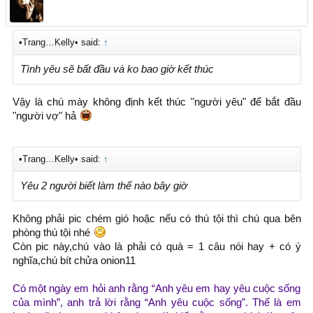
•Trang…Kelly• said:
↑
Tình yêu sẽ bất đầu và ko bao giờ kết thúc
Vậy là chú mày không định kết thúc "người yêu" để bắt đầu
"người vợ" hả
•Trang…Kelly• said:
↑
Yêu 2 người biết làm thế nào bây giờ
Không phải pic chém gió hoặc nếu có thú tội thì chú qua bên
phòng thú tội nhé
Còn pic này,chú vào là phải có quà = 1 câu nói hay + có ý
nghĩa,chú bít chửa onion11
Có một ngày em hỏi anh rằng “Anh yêu em hay yêu cuộc sống
của mình”, anh trả lời rằng “Anh yêu cuộc sống”. Thế là em