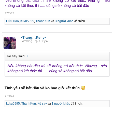
Nếu không bắt đầu thì sẽ không có kết thúc. Nhưng....nếu
không có kết thúc thì ..... cũng sẽ không có bắt đầu
17/6/12
Hữu Đạo
,
kuku5995
,
ThànhKun
và
3 người khác
đã thích.
•Trang…Kelly•
◄†rαñg…¶«ë££ÿ►
Kẻ say said:
↑
Nếu không bắt đầu thì sẽ không có kết thúc. Nhưng....nếu
không có kết thúc thì ..... cũng sẽ không có bắt đầu
Tình yêu sẽ bất đầu và ko bao giờ kết thúc
17/6/12
kuku5995
,
ThànhKun
,
Kẻ say
và
1 người khác
đã thích.