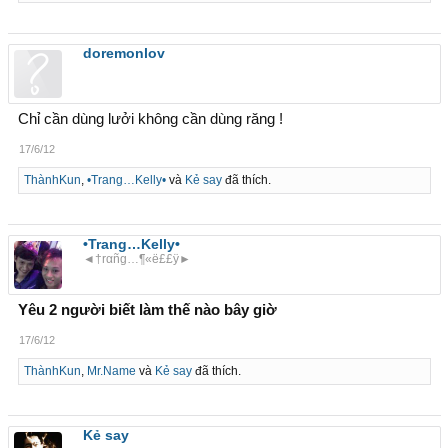
doremonlov
Chỉ cần dùng lưởi không cần dùng răng !
17/6/12
ThànhKun
,
•Trang…Kelly•
và
Kẻ say
đã thích.
•Trang…Kelly•
◄†rαñg…¶«ë££ÿ►
Yêu 2 người biết làm thế nào bây giờ
17/6/12
ThànhKun
,
Mr.Name
và
Kẻ say
đã thích.
Kẻ say