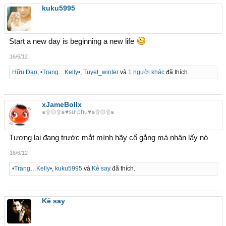
kuku5995
Start a new day is beginning a new life
16/6/12
Hữu Đạo
,
•Trang…Kelly•
,
Tuyet_winter
và
1 người khác
đã thích.
xJameBollx
๑۩۞۩๑♥sư phụ♥๑۩۞۩๑
Tương lai đang trước mắt mình hãy cố gắng mà nhận lấy nó
16/6/12
•Trang…Kelly•
,
kuku5995
và
Kẻ say
đã thích.
Kẻ say