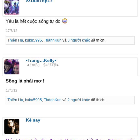
zZDuaTopZz
Yêu là hết cuộc sống tự do
17/6/12
Thiên Hạ
,
kuku5995
,
ThànhKun
và
3 người khác
đã thích.
•Trang…Kelly•
◄†rαñg…¶«ë££ÿ►
Sống là phải mơ !
17/6/12
Thiên Hạ
,
kuku5995
,
ThànhKun
và
2 người khác
đã thích.
Kẻ say