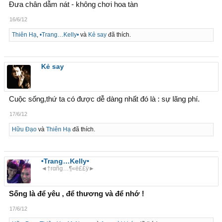
Đưa chân dẫm nát - không chơi hoa tàn
16/6/12
Thiên Hạ
,
•Trang…Kelly•
và
Kẻ say
đã thích.
Kẻ say
Cuộc sống,thứ ta có được dễ dàng nhất đó là : sự lãng phí.
17/6/12
Hữu Đạo
và
Thiên Hạ
đã thích.
•Trang…Kelly•
◄†rαñg…¶«ë££ÿ►
Sống là để yêu , để thương và để nhớ !
17/6/12