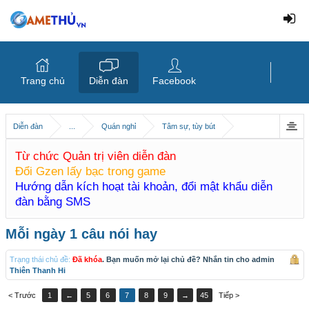
Trang chủ
Diễn đàn
Facebook
Diễn đàn
...
Quán nghỉ
Tâm sự, tùy bút
Từ chức Quản trị viên diễn đàn
Đổi Gzen lấy bạc trong game
Hướng dẫn kích hoạt tài khoản, đổi mật khẩu diễn
đàn bằng SMS
Mỗi ngày 1 câu nói hay
Trạng thái chủ đề:
Đã khóa
. Bạn muốn mở lại chủ đề? Nhắn tin cho admin
Thiên Thanh Hi
< Trước
1
←
5
6
7
8
9
→
45
Tiếp >