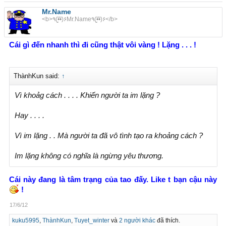
Mr.Name
<b>٩(•̮̮̃•̃)۶Mr.Name٩(•̮̮̃•̃)۶</b>
Cái gì đến nhanh thì đi cũng thật vôi vàng ! Lặng . . . !
ThànhKun said:
↑
Vì khoảg cách . . . . Khiến người ta im lặng ?
Hay . . . .
Vì im lặng . . Mà người ta đã vô tình tạo ra khoảng cách ?
Im lặng không có nghĩa là ngừng yêu thương.
Cái này đang là tâm trạng của tao đấy. Like t bạn cậu này
!
17/6/12
kuku5995
,
ThànhKun
,
Tuyet_winter
và
2 người khác
đã thích.