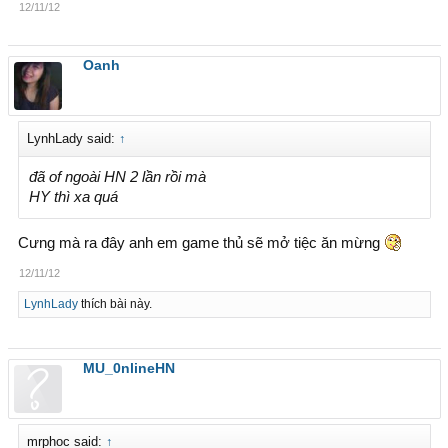
12/11/12
Oanh
LynhLady said:
↑
đã of ngoài HN 2 lần rồi mà
HY thì xa quá
Cưng mà ra đây anh em game thủ sẽ mở tiệc ăn mừng
12/11/12
LynhLady
thích bài này.
MU_0nlineHN
mrphoc said:
↑