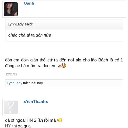
Oanh
LynhLady said:
↑
chắc chả ai ra đón nữa
đón em đơn giản thôi,cứ ra đến nơi alo cho lão Bách là có 1
đống ae há mồm ra đón em
12/11/12
LynhLady
thích bài này.
xYenThanhx
đã of ngoài HN 2 lần rồi mà
HY thì xa qua