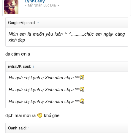
LynhLady
-=Mỹ Nhân Lục Địa=-
GargterVip said:
↑
Nhìn em là muốn yêu luôn ^_^,,,,,,,,,,,chúc em ngày càng
xinh đẹp
dạ cảm ơn ạ
ivdraDK said:
↑
Ha quá chị Lynh ạ Xinh nâm chị a ^^
Ha quá chị Lynh ạ Xinh nâm chị a ^^
Ha quá chị Lynh ạ Xinh nâm chị a ^^
dịch mãi mới ra
khổ ghê
Oanh said:
↑