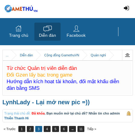
Trang chủ
Diễn đàn
Facebook
...
Diễn đàn
Cộng đồng GamethuVN
Quán nghỉ
Từ chức Quản trị viên diễn đàn
Đổi Gzen lấy bạc trong game
Hướng dẫn kích hoạt tài khoản, đổi mật khẩu diễn
đàn bằng SMS
LynhLady - Lại mở new pic =))
Trạng thái chủ đề:
Đã khóa
. Bạn muốn mở lại chủ đề? Nhắn tin cho admin
Thiên Thanh Hi
< Trước
1
2
3
4
5
6
→
11
Tiếp >