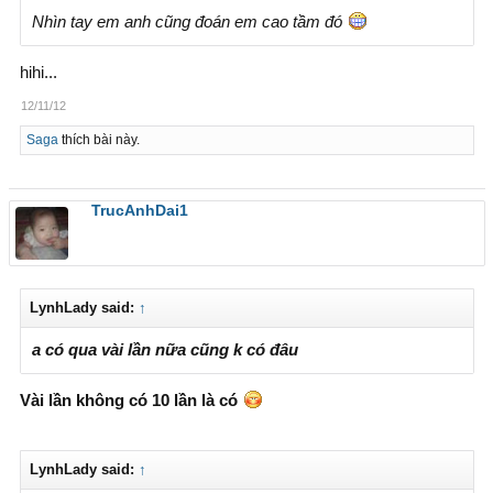
Nhìn tay em anh cũng đoán em cao tầm đó
hihi...
12/11/12
Saga
thích bài này.
TrucAnhDai1
LynhLady said:
↑
a có qua vài lần nữa cũng k có đâu
Vài lần không có 10 lần là có
LynhLady said:
↑