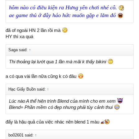
hôm nào có điều kiện ra Hưng yên chơi nhé cô.
ae game thủ ở đây háo hức muốn gặp e lắm đó
đã of ngoài HN 2 lần rồi mà
HY thì xa quá
Saga said:
↑
Thi thoảng lại lướt qua 1 lần mà mãi k thấy bikini
a có qua vài lần nữa cũng k có đâu
Hạc Giấy Buồn said:
↑
Lúc nào A thể hiện trình Blend của mình cho em xem
Blend= Phần mềm có đẹp nhưng phải tùy cảnh thui
đấy là hậu quả của việc nhác nên blend 1 màu
bo02601 said:
↑