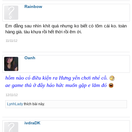
Rainbow
Em đằng sau nhìn khít quá nhưng ko biết có tõm cái ko. toàn
hàng già. tàu khựa rồi hết thời rồi ẽm ới.
11/11/12
Oanh
hôm nào có điều kiện ra Hưng yên chơi nhé cô.
ae game thủ ở đây háo hức muốn gặp e lắm đó
12/11/12
LynhLady
thích bài này.
ivdraDK