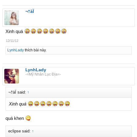
¬†àÏ
Xinh quá
12/11/12
LynhLady
thích bài này.
LynhLady
-=Mỹ Nhân Lục Địa=-
¬†àÏ said:
↑
Xinh quá
quá khen
eclipse said:
↑