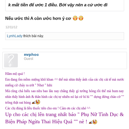
k mất tiền để ước 1 điều. Bởi vậy nên a cứ ước đi
Nếu ước thì A còn ước hơn ý cơ
12/11/12
LynhLady
thích bài này.
mrphoc
Guest
Hâm mộ quá !
Em đang ốm mồm miệng khô khan ^^ thế mà nhin thấy ảnh của các chị cái tế mà nước
miếng cứ chảy ra ướt " Nhẹt " hihi
Mà cũng chả hiểu sao nữa bao lâu nay chẳng thấy gì tưởng hỏng rồi thế mà hum nay
nhìn thấy hình ảnh & thân hình các chị tự nhiên nó lại cứ hì hì "" dựng đứng chào cờ ""
trông thật oai hùng
Các chị đúng là liều thuốc tiên cho em ! Cảm ơn các chị nhé ^^
Up cho các chị lên trang nhất báo " Phụ Nữ Tình Dục &
Biện Pháp Ngừa Thai Hiệu Quả "" nè !