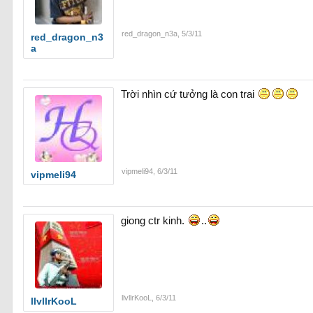
red_dragon_n3a
,
5/3/11
red_dragon_n3
a
Trời nhìn cứ tưởng là con trai
vipmeli94
,
6/3/11
vipmeli94
giong ctr kinh.
..
llvllrKooL
,
6/3/11
llvllrKooL