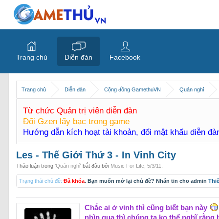
Trang chủ
Diễn đàn
Facebook
Trang chủ
Diễn đàn
Cộng đồng GamethuVN
Quán nghỉ
Từ chức Quản trị viên diễn đàn
Đổi Gzen lấy bạc trong game
Hướng dẫn kích hoạt tài khoản, đổi mật khẩu diễn đ
Les - Thế Giới Thứ 3 - In Vinh City
Thảo luận trong '
Quán nghỉ
' bắt đầu bởi
Music For Life
,
5/3/11
.
Trạng thái chủ đề:
Đã khóa
. Bạn muốn mở lại chủ đề? Nhắn tin cho admin
Thi
Chắc ai ở vinh thì cũng biết bạn này
nhìn qua thì chúng ta ko thể nghĩ rằng b