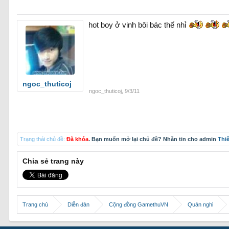
hot boy ở vinh bôi bác thế nhỉ
ngoc_thuticoj
ngoc_thuticoj
,
9/3/11
Trạng thái chủ đề:
Đã khóa
. Bạn muốn mở lại chủ đề? Nhắn tin cho admin
Thi
Chia sẻ trang này
Trang chủ
Diễn đàn
Cộng đồng GamethuVN
Quán nghỉ