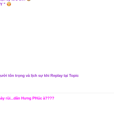
BOY "
ời tôn trọng và lịch sự khi Replay tại Topic
này rùi...dân Hưng PHúc à????