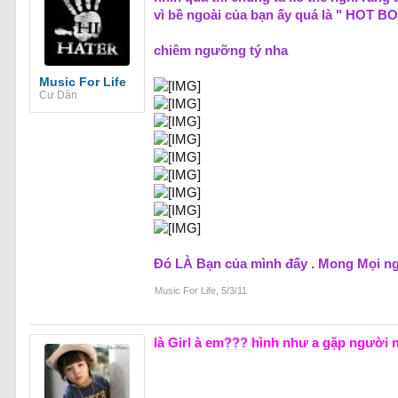
vì bề ngoài của bạn ấy quá là " HOT 
chiêm ngưỡng tý nha
Music For Life
Cư Dân
Đó LÀ Bạn của mình đấy . Mong Mọi ngư
Music For Life
,
5/3/11
là Girl à em??? hình như a gặp người 