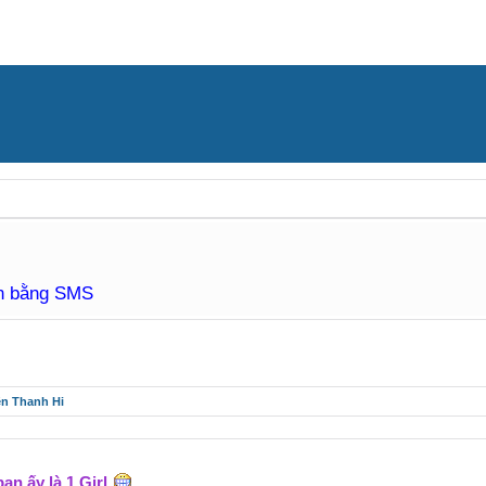
àn bằng SMS
ên Thanh Hi
ạn ấy là 1 Girl