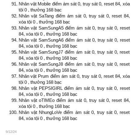
Nhân vật Mobile điểm ám sát 0, truy sát 0, reset 84, xóa
tội 0 , thưởng 168 bạc
Nhân vật SaTang điểm ám sát 0, truy sát 0, reset 84,
xóa tội 0 , thưởng 168 bạc
Nhân vật SamSungA5 điểm ám sát 0, truy sát 0, reset
84, xóa tội 0 , thưởng 168 bạc
Nhân vật SamSungA6 điểm ám sát 0, truy sát 0, reset
84, xóa tội 0 , thưởng 168 bạc
Nhân vật SamSungJ7 điểm ám sát 0, truy sát 0, reset
84, xóa tội 0 , thưởng 168 bạc
Nhân vật SamSungJ8 điểm ám sát 0, truy sát 0, reset
84, xóa tội 0 , thưởng 168 bạc
Nhân vật Prum điểm ám sát 0, truy sát 0, reset 84, xóa
tội 0 , thưởng 168 bạc
Nhân vật PEPSIGIRL điểm ám sát 0, truy sát 0, reset
84, xóa tội 0 , thưởng 168 bạc
Nhân vật oTIMEo điểm ám sát 0, truy sát 0, reset 84,
xóa tội 0 , thưởng 168 bạc
Nhân vật NhungLoVe điểm ám sát 0, truy sát 0, reset
84, xóa tội 0 , thưởng 168 bạc
9/12/24