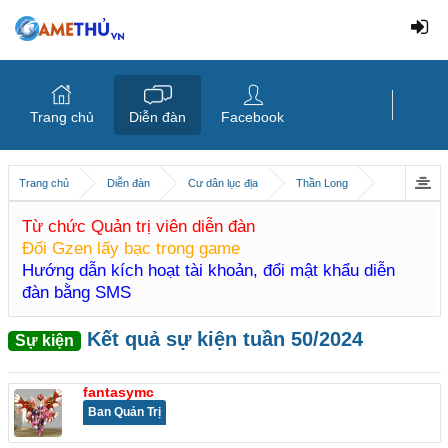
Trang chủ
Diễn đàn
Facebook
Trang chủ
Diễn đàn
Cư dân lục địa
Thần Long
Từ chức Quản trị viên diễn đàn
Đổi Gzen lấy bạc trong game
Hướng dẫn kích hoạt tài khoản, đổi mật khẩu diễn
đàn bằng SMS
Kết quả sự kiện tuần 50/2024
Sự kiện
fantasymc
Ban Quản Trị