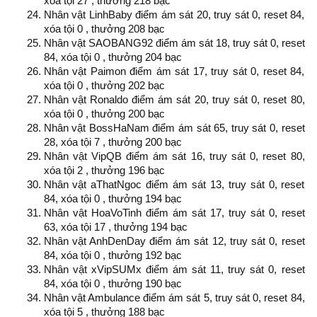
xóa tội 27 , thưởng 218 bạc
Nhân vật LinhBaby điểm ám sát 20, truy sát 0, reset 84,
xóa tội 0 , thưởng 208 bạc
Nhân vật SAOBANG92 điểm ám sát 18, truy sát 0, reset
84, xóa tội 0 , thưởng 204 bạc
Nhân vật Paimon điểm ám sát 17, truy sát 0, reset 84,
xóa tội 0 , thưởng 202 bạc
Nhân vật Ronaldo điểm ám sát 20, truy sát 0, reset 80,
xóa tội 0 , thưởng 200 bạc
Nhân vật BossHaNam điểm ám sát 65, truy sát 0, reset
28, xóa tội 7 , thưởng 200 bạc
Nhân vật VipQB điểm ám sát 16, truy sát 0, reset 80,
xóa tội 2 , thưởng 196 bạc
Nhân vật aThatNgoc điểm ám sát 13, truy sát 0, reset
84, xóa tội 0 , thưởng 194 bạc
Nhân vật HoaVoTinh điểm ám sát 17, truy sát 0, reset
63, xóa tội 17 , thưởng 194 bạc
Nhân vật AnhDenDay điểm ám sát 12, truy sát 0, reset
84, xóa tội 0 , thưởng 192 bạc
Nhân vật xVipSUMx điểm ám sát 11, truy sát 0, reset
84, xóa tội 0 , thưởng 190 bạc
Nhân vật Ambulance điểm ám sát 5, truy sát 0, reset 84,
xóa tội 5 , thưởng 188 bạc