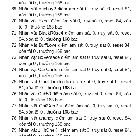
xóa tội 0 , thưởng 168 bạc
Nhân vật duchuy2 điểm ám sát 0, truy sát 0, reset 84,
xóa tội 0 , thưởng 168 bạc
Nhân vật Excel điểm ám sát 0, truy sát 0, reset 84, xóa
tội 0 , thưởng 168 bạc
Nhân vật BlackR0se4 điểm ám sát 0, truy sát 0, reset
84, xóa tội 0 , thưởng 168 bạc
Nhân vật BuffLove điểm ám sát 0, truy sát 0, reset 84,
xóa tội 0 , thưởng 168 bạc
Nhân vật BxVersace điểm ám sát 0, truy sát 0, reset 84,
xóa tội 0 , thưởng 168 bạc
Nhân vật CanCaiTen điểm ám sát 0, truy sát 0, reset 84,
xóa tội 0 , thưởng 168 bạc
Nhân vật ChuChimTo điểm ám sát 0, truy sát 0, reset
84, xóa tội 0 , thưởng 168 bạc
Nhân vật Cub50 điểm ám sát 0, truy sát 0, reset 84, xóa
tội 0 , thưởng 168 bạc
Nhân vật Chi2AmPhu điểm ám sát 0, truy sát 0, reset
84, xóa tội 0 , thưởng 168 bạc
Nhân vật anandy điểm ám sát 0, truy sát 0, reset 84,
xóa tội 0 , thưởng 168 bạc
Nhân vật 1HitOneKil điểm ám sát 0, truy sát 0, reset 84,