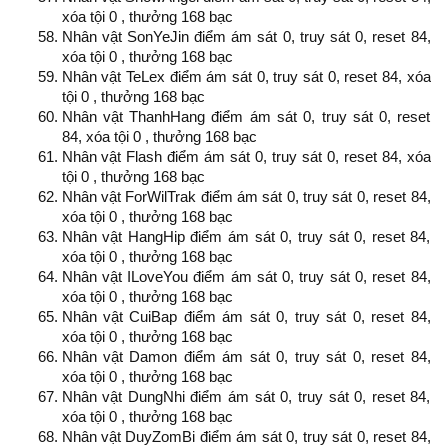
xóa tội 0 , thưởng 168 bạc
Nhân vật SonYeJin điểm ám sát 0, truy sát 0, reset 84,
xóa tội 0 , thưởng 168 bạc
Nhân vật TeLex điểm ám sát 0, truy sát 0, reset 84, xóa
tội 0 , thưởng 168 bạc
Nhân vật ThanhHang điểm ám sát 0, truy sát 0, reset
84, xóa tội 0 , thưởng 168 bạc
Nhân vật Flash điểm ám sát 0, truy sát 0, reset 84, xóa
tội 0 , thưởng 168 bạc
Nhân vật ForWilTrak điểm ám sát 0, truy sát 0, reset 84,
xóa tội 0 , thưởng 168 bạc
Nhân vật HangHip điểm ám sát 0, truy sát 0, reset 84,
xóa tội 0 , thưởng 168 bạc
Nhân vật ILoveYou điểm ám sát 0, truy sát 0, reset 84,
xóa tội 0 , thưởng 168 bạc
Nhân vật CuiBap điểm ám sát 0, truy sát 0, reset 84,
xóa tội 0 , thưởng 168 bạc
Nhân vật Damon điểm ám sát 0, truy sát 0, reset 84,
xóa tội 0 , thưởng 168 bạc
Nhân vật DungNhi điểm ám sát 0, truy sát 0, reset 84,
xóa tội 0 , thưởng 168 bạc
Nhân vật DuyZomBi điểm ám sát 0, truy sát 0, reset 84,