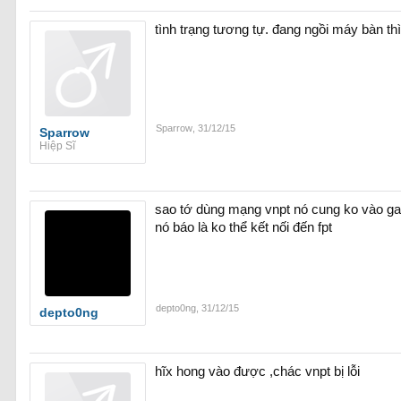
tình trạng tương tự. đang ngồi máy bàn thì
Sparrow
,
31/12/15
Sparrow
Hiệp Sĩ
sao tớ dùng mạng vnpt nó cung ko vào g
nó báo là ko thể kết nối đến fpt
depto0ng
,
31/12/15
depto0ng
hĩx hong vào được ,chác vnpt bị lỗi