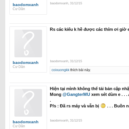
baodomxanh
,
31/12/15
baodomxanh
Cư Dân
Rs các kiểu k hề được các thím ơi giờ 
baodomxanh
,
31/12/15
baodomxanh
Cư Dân
coixuongkk
thích bài này.
Hiện tại mình không thể tải bản cập nhật
Mong
@GangterMU
xem sét dùm e . . .
.
P/s : Đã rs máy và vẫn bị
. . . Buồn
baodomxanh
,
31/12/15
baodomxanh
Cư Dân