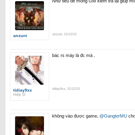
Như tiêu đề mong GM kiểm tra lại giúp mì
anzuni
,
31/12/15
anzuni
bác rs máy là đc mà .
tidiay9xx
,
31/12/15
tidiay9xx
Hiệp Sĩ
không vào được game,
@GangterMU
cho