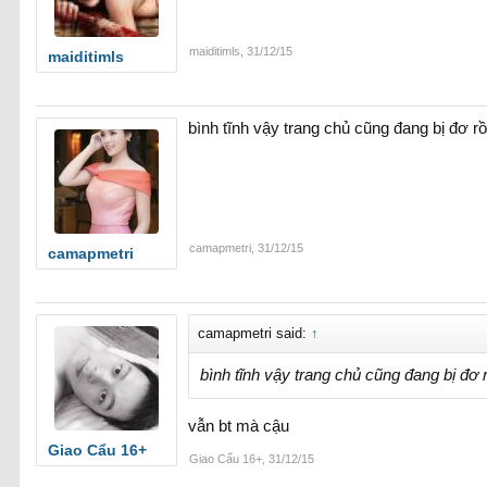
maiditimls
,
31/12/15
maiditimls
bình tĩnh vậy trang chủ cũng đang bị đơ rồ
camapmetri
,
31/12/15
camapmetri
camapmetri said:
↑
bình tĩnh vậy trang chủ cũng đang bị đơ r
vẫn bt mà cậu
Giao Cẩu 16+
Giao Cẩu 16+
,
31/12/15