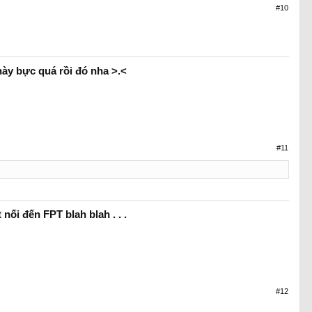
#10
này bực quá rồi đó nha >.<
#11
nối đến FPT blah blah . . .
#12