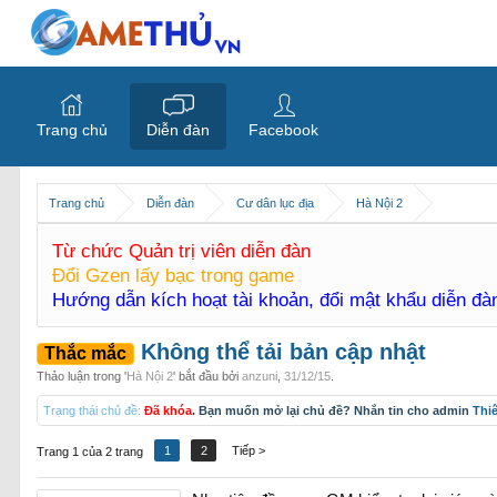
Trang chủ
Diễn đàn
Facebook
Trang chủ
Diễn đàn
Cư dân lục địa
Hà Nội 2
Từ chức Quản trị viên diễn đàn
Đổi Gzen lấy bạc trong game
Hướng dẫn kích hoạt tài khoản, đổi mật khẩu diễn đ
Không thể tải bản cập nhật
Thắc mắc
Thảo luận trong '
Hà Nội 2
' bắt đầu bởi
anzuni
,
31/12/15
.
Trạng thái chủ đề:
Đã khóa
. Bạn muốn mở lại chủ đề? Nhắn tin cho admin
Thi
1
2
Tiếp >
Trang 1 của 2 trang