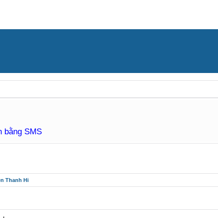
àn bằng SMS
ên Thanh Hi