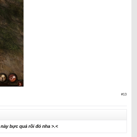
#13
 này bực quá rồi đó nha >.<