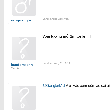
vanquangtri
,
31/12/15
vanquangtri
Voãi tưởng mỗi 1m tôi bị =]]
baodomxanh
,
31/12/15
baodomxanh
Cư Dân
@GangterMU
A ơi vào xem dùm ae cái ai