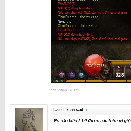
coixuongkk
,
31/12/15
baodomxanh said:
↑
Rs các kiểu k hề được các thím ơi giờ