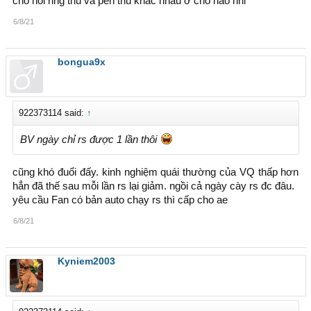
cho hỏi ring thủ và pen thủ khác nhau ở chỗ nào nhỉ
6/8/21
bongua9x
922373114 said:
↑
BV ngày chỉ rs được 1 lần thôi
cũng khó đuổi đấy. kinh nghiệm quái thường của VQ thấp hơn
hẳn đã thế sau mỗi lần rs lại giảm. ngồi cả ngày cày rs đc đâu.
yêu cầu Fan có bản auto chạy rs thì cấp cho ae
6/8/21
Kyniem2003