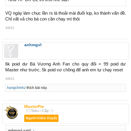
VQ ngày làm chục lần rs là thoải mái đuổi kịp, ko thành vấn đề.
Chỉ vất vả cho bà con cần chạy mt thôi
6/8/21
anhmgvl
6k poid dư Bá Vương Anh Fan cho quy đổi = 99 poid dư
Master như trước. 5k poid vợ chồng để anh em tự chạy reset
6/8/21
hungchinhz
thích bài này.
MasterPie
《♡Siêu☆Cấp♡》
Người Kiểm Duyệt
anhmgvl said:
↑