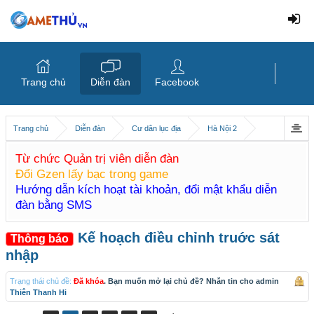
Trang chủ
Diễn đàn
Facebook
Trang chủ
Diễn đàn
Cư dân lục địa
Hà Nội 2
Từ chức Quản trị viên diễn đàn
Đổi Gzen lấy bạc trong game
Hướng dẫn kích hoạt tài khoản, đổi mật khẩu diễn
đàn bằng SMS
Kế hoạch điều chỉnh truớc sát
Thông báo
nhập
Trạng thái chủ đề:
Đã khóa
. Bạn muốn mở lại chủ đề? Nhắn tin cho admin
Thiên Thanh Hi