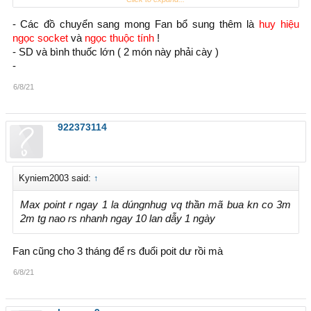
level thuộc tính, point VC, điểm quả, point VC, các loại PET
- Các đồ chuyển sang mong Fan bổ sung thêm là
huy hiệu
(ngoại trừ ngựa ma và chim ma của DL)
ngọc socket
và
ngọc thuộc tính
!
+ Đồ thuê, đồ có hạn sử dụng sẽ không được chuyển
- SD và bình thuốc lớn ( 2 món này phải cày )
(ngoại trừ 12 món đồ được admin đấu giá đầu năm)
-
+ Điểm quả máy chủ SS15 sẽ tăng giới hạn lên 6969 quả
6/8/21
922373114
Kyniem2003 said:
↑
Max point r ngay 1 la dúngnhug vq thần mã bua kn co 3m
2m tg nao rs nhanh ngay 10 lan dẫy 1 ngày
Fan cũng cho 3 tháng để rs đuổi poit dư rồi mà
6/8/21