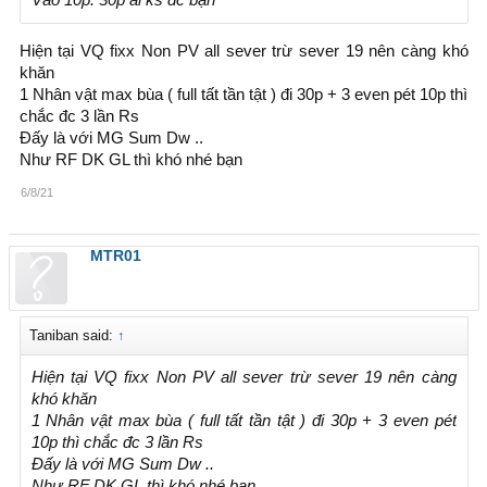
Hiện tại VQ fixx Non PV all sever trừ sever 19 nên càng khó
khăn
1 Nhân vật max bùa ( full tất tần tật ) đi 30p + 3 even pét 10p thì
chắc đc 3 lần Rs
Đấy là với MG Sum Dw ..
Như RF DK GL thì khó nhé bạn
6/8/21
MTR01
Taniban said:
↑
Hiện tại VQ fixx Non PV all sever trừ sever 19 nên càng
khó khăn
1 Nhân vật max bùa ( full tất tần tật ) đi 30p + 3 even pét
10p thì chắc đc 3 lần Rs
Đấy là với MG Sum Dw ..
Như RF DK GL thì khó nhé bạn