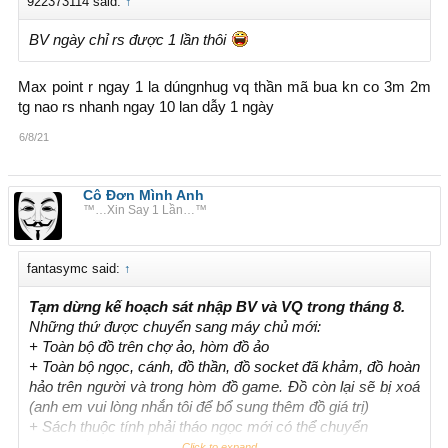
922373114 said:
↑
BV ngày chỉ rs được 1 lần thôi
Max point r ngay 1 la dúngnhug vq thần mã bua kn co 3m 2m
tg nao rs nhanh ngay 10 lan dẫy 1 ngày
6/8/21
Cô Đơn Mình Anh
™…Xin Say 1 Lần…™
fantasymc said:
↑
Tạm dừng kế hoạch sát nhập BV và VQ trong tháng 8.
Những thứ được chuyển sang máy chủ mới:
+ Toàn bộ đồ trên chợ ảo, hòm đồ ảo
+ Toàn bộ ngọc, cánh, đồ thần, đồ socket đã khảm, đồ hoàn
hảo trên người và trong hòm đồ game. Đồ còn lại sẽ bị xoá
(anh em vui lòng nhắn tôi để bổ sung thêm đồ giá trị)
+ Sách thuộc tính phải tháo ngọc mới có thể chuyển
+ Chuyển sang nguyên vẹn lần reset, point MT, level MT,
Click to expand...