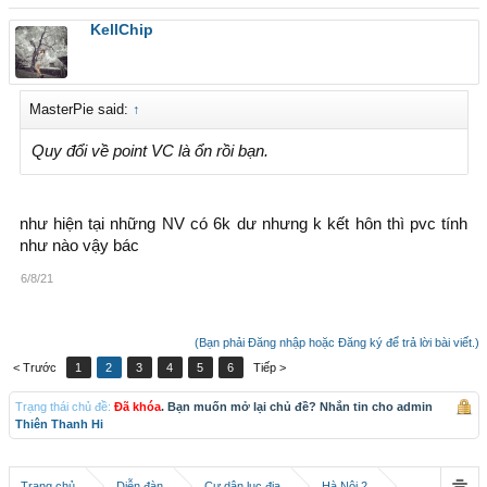
KellChip
MasterPie said:
↑
Quy đổi về point VC là ổn rồi bạn.
như hiện tại những NV có 6k dư nhưng k kết hôn thì pvc tính
như nào vậy bác
6/8/21
(Bạn phải Đăng nhập hoặc Đăng ký để trả lời bài viết.)
< Trước
1
2
3
4
5
6
Tiếp >
Trạng thái chủ đề:
Đã khóa
. Bạn muốn mở lại chủ đề? Nhắn tin cho admin
Thiên Thanh Hi
Trang chủ
Diễn đàn
Cư dân lục địa
Hà Nội 2