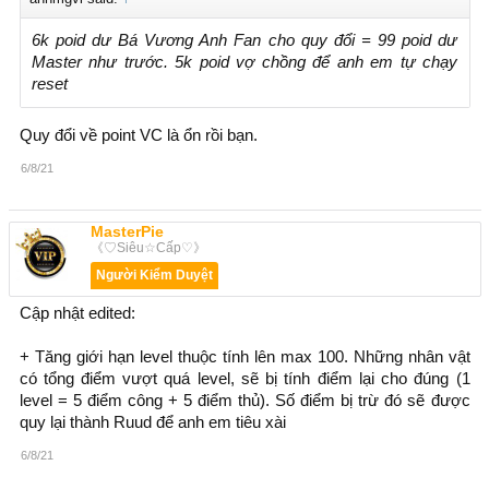
6k poid dư Bá Vương Anh Fan cho quy đổi = 99 poid dư
Master như trước. 5k poid vợ chồng để anh em tự chạy
reset
Quy đổi về point VC là ổn rồi bạn.
6/8/21
MasterPie
《♡Siêu☆Cấp♡》
Người Kiểm Duyệt
Cập nhật edited:
+ Tăng giới hạn level thuộc tính lên max 100. Những nhân vật
có tổng điểm vượt quá level, sẽ bị tính điểm lại cho đúng (1
level = 5 điểm công + 5 điểm thủ). Số điểm bị trừ đó sẽ được
quy lại thành Ruud để anh em tiêu xài
6/8/21