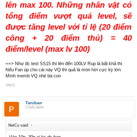
lên max 100. Những nhân vật có
tổng điểm vượt quá level, sẽ
được tăng level với tỉ lệ (20 điểm
công + 20 điểm thủ) = 40
điểm/level (max lv 100)
==> Như đc test SS15 thì lên đến 100LV Rup là bất khả thi
Nếu Fan úp cho cái này VQ thì quả là món hời cực kỳ lớn
Mình memb VQ nhé bà con
6/8/21
Taniban
Chiến Binh
NetCo said:
↑
Vào 10p. 30p ai ks dc bạn