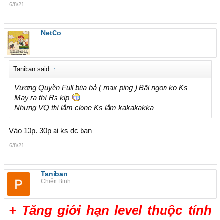
6/8/21
NetCo
Taniban said:
↑
Vương Quyền Full bùa bả ( max ping ) Bãi ngon ko Ks
May ra thì Rs kịp
Nhưng VQ thì lắm clone Ks lắm kakakakka
Vào 10p. 30p ai ks dc bạn
6/8/21
Taniban
Chiến Binh
+ Tăng giới hạn level thuộc tính