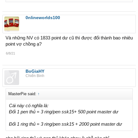
0nlineworlds100
Và những NV có 1833 point dư cũ thì được đổi thành bao nhiêu
point vợ chồng ạ?
6/8/21
BoGiaHY
Chiến Binh
MasterPie said:
↑
Cái này có nghĩa là:
Đổi 1 pen thủ = 3 ring/pen ssk15+ 500 point master dư
Đổi 1 ring thủ = 3 ring/pen ssk15 + 2000 point master dư