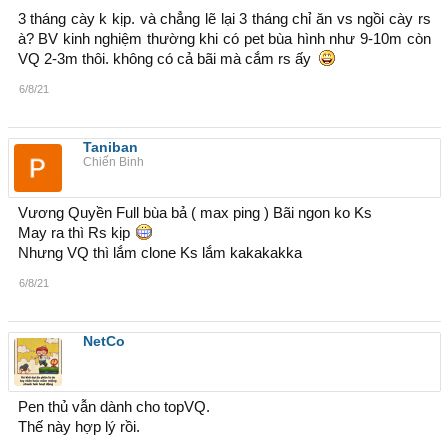
3 tháng cày k kịp. và chẳng lẽ lại 3 tháng chỉ ăn vs ngồi cày rs
à? BV kinh nghiệm thường khi có pet bùa hình như 9-10m còn
VQ 2-3m thôi. không có cả bãi mà cắm rs ấy
6/8/21
Taniban
Chiến Binh
Vương Quyền Full bùa bả ( max ping ) Bãi ngon ko Ks
May ra thì Rs kịp
Nhưng VQ thì lắm clone Ks lắm kakakakka
6/8/21
NetCo
Pen thủ vẫn dành cho topVQ.
Thế này hợp lý rồi.