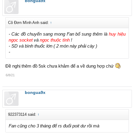
bongua9x
Cô Đơn Mình Anh said:
↑
- Các đồ chuyển sang mong Fan bổ sung thêm là
huy hiệu
ngọc socket
và
ngọc thuộc tính
!
- SD và bình thuốc lớn ( 2 món này phải cày )
-
Đề nghị thêm đồ 5sk chưa khảm để a về dung hợp chứ
6/8/21
bongua9x
922373114 said:
↑
Fan cũng cho 3 tháng để rs đuổi poit dư rồi mà