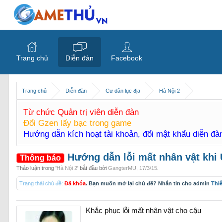
Trang chủ
Diễn đàn
Facebook
Trang chủ
Diễn đàn
Cư dân lục địa
Hà Nội 2
Từ chức Quản trị viên diễn đàn
Đổi Gzen lấy bạc trong game
Hướng dẫn kích hoạt tài khoản, đổi mật khẩu diễn đ
Hướng dẫn lỗi mất nhân vật khi
Thông báo
Thảo luận trong '
Hà Nội 2
' bắt đầu bởi
GangterMU
,
17/3/15
.
Trạng thái chủ đề:
Đã khóa
. Bạn muốn mở lại chủ đề? Nhắn tin cho admin
Thi
Khắc phục lỗi mất nhân vật cho cậu