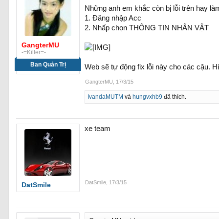
Những anh em khắc còn bị lỗi trên hay là
1. Đăng nhập Acc
2. Nhấp chọn THÔNG TIN NHÂN VẬT
GangterMU
-=Killer=-
Ban Quản Trị
Web sẽ tự động fix lỗi này cho các cậu. H
GangterMU
,
17/3/15
IvandaMUTM
và
hungvxhb9
đã thích.
xe team
DatSmile
,
17/3/15
DatSmile