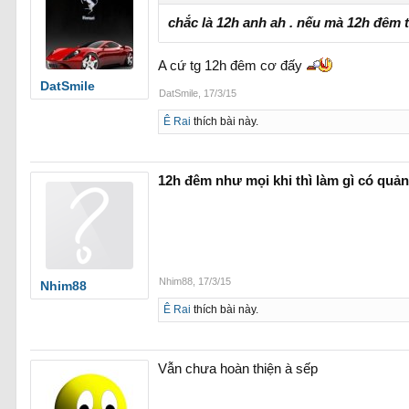
chắc là 12h anh ah . nếu mà 12h đêm t
A cứ tg 12h đêm cơ đấy
DatSmile
DatSmile
,
17/3/15
Ê Rai
thích bài này.
12h đêm như mọi khi thì làm gì có quản 
Nhim88
,
17/3/15
Nhim88
Ê Rai
thích bài này.
Vẫn chưa hoàn thiện à sếp