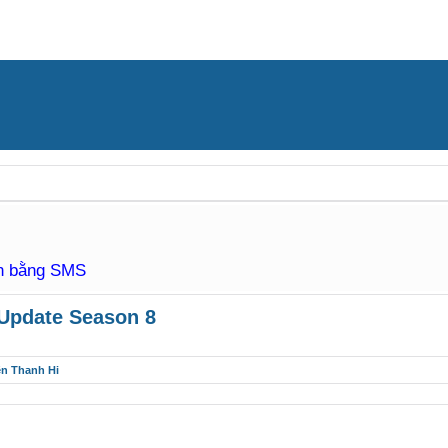
àn bằng SMS
 Update Season 8
ên Thanh Hi