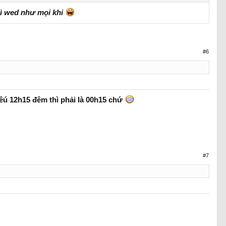
trì wed như mọi khi
#6
nêú 12h15 đêm thì phải là 00h15 chứ
#7