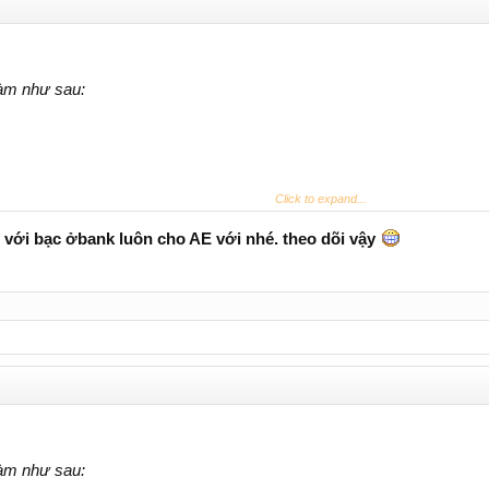
làm như sau:
Click to expand...
 Hiện tại Web quản lý đang đóng, tí sẽ mở ra cho anh em
 với bạc ởbank luôn cho AE với nhé. theo dõi vậy
làm như sau: