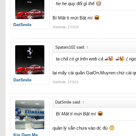
he he quy đổi gì thế
Bí Mật tí mứi Bật mí
DatSmile
DatSmile
,
17/3/15
Spatars102 said:
↑
ta chả có gì trên web cả
( ngoa
lại mấy cái quần GaiOn.Muyren chứ cái qu
DatSmile
DatSmile
,
17/3/15
DatSmile said:
↑
Bí Mật tí mứi Bật mí
quản lý vẫn chưa vào dc đù
Kip Dam Me