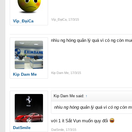
Víp_ĐạiCa
,
17/3/15
Víp_ĐạiCa
nhìu ng hóng quản lý quá vì có ng còn muô
Kip Dam Me
,
17/3/15
Kip Dam Me
Kip Dam Me said:
↑
nhìu ng hóng quản lý quá vì có ng còn m
với 1 ít Sắt Vụn muốn quy đổi
DatSmile
DatSmile
,
17/3/15