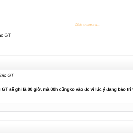
Click to expand...
 Hiện tại Web quản lý đang đóng, tí sẽ mở ra cho anh em
Bác GT
 Bác GT
ì GT sẽ ghi là 00 giờ. mà 00h cũngko vào đc vì lúc ý đang bảo tr