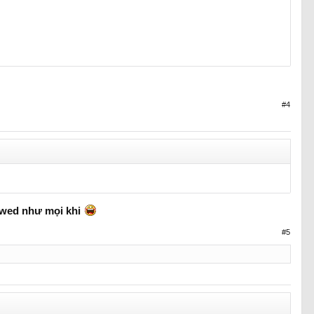
#4
ì wed như mọi khi
#5