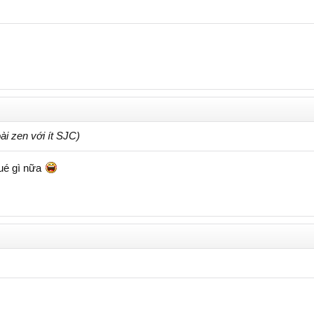
̀i zen với ít SJC)
é gì nữa