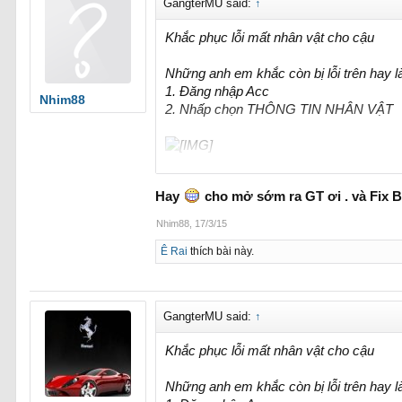
GangterMU said:
↑
Khắc phục lỗi mất nhân vật cho cậu
Những anh em khắc còn bị lỗi trên hay 
1. Đăng nhập Acc
Nhim88
2. Nhấp chọn THÔNG TIN NHÂN VẬT
Web sẽ tự động fix lỗi này cho các cậu.
Hay
cho mở sớm ra GT ơi . và Fix B
Nhim88
,
17/3/15
Ê Rai
thích bài này.
GangterMU said:
↑
Khắc phục lỗi mất nhân vật cho cậu
Những anh em khắc còn bị lỗi trên hay 