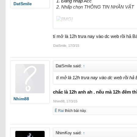
1. Đăng nhập Acc
DatSmile
2. Nhấp chọn THÔNG TIN NHÂN VẬT
Web sẽ tự động fix lỗi này cho các cậu.
tí mở là 12h trưa nay vào dc web rồi hả 
DatSmile
,
17/3/15
DatSmile said:
↑
tí mở là 12h trưa nay vào dc web rồi hả
chắc là 12h anh ah . nếu mà 12h đêm th
Nhim88
Nhim88
,
17/3/15
Ê Rai
thích bài này.
NhimKoy said:
↑