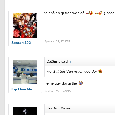
ta chả có gì trên web cả
( ngoài
Spatars102
,
17/3/15
Spatars102
DatSmile said:
↑
với 1 ít Sắt Vụn muốn quy đổi
he he quy đổi gì thế
Kip Dam Me
Kip Dam Me
,
17/3/15
Kip Dam Me said:
↑