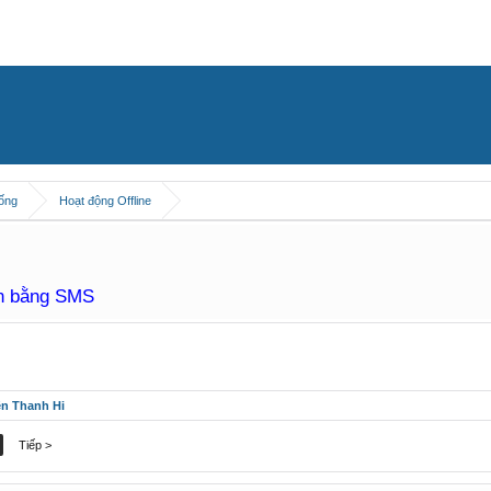
hống
Hoạt động Offline
àn bằng SMS
ên Thanh Hi
Tiếp >