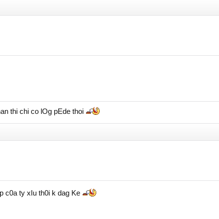
han thi chi co lOg pEde thoi
 c0a ty xIu th0i k dag Ke