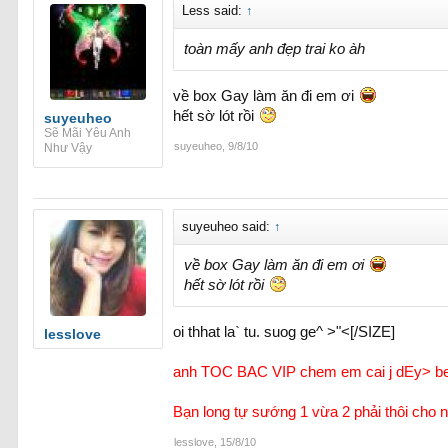
Less said:
↑
toàn mấy anh đẹp trai ko àh
về box Gay làm ăn đi em ơi
hết sờ lót rồi
suyeuheo
Sẽ Mãi Yêu Anh
suyeuheo
,
9/8/10
Như Vậy
suyeuheo said:
↑
về box Gay làm ăn đi em ơi
hết sờ lót rồi
oi thhat la` tu. suog ge^ >"<[/SIZE]
lesslove
anh TOC BAC VIP chem em cai j dEy> b
Bạn long tự sướng 1 vừa 2 phải thôi cho
lesslove
,
15/8/10