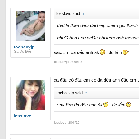
lesslove said:
↑
that la than dieu dai hiep chem gio thanh
nhuG ban Log peDe chi kem anh tocbacvj
tocbacvjp
Gà Vô Đối
sax.Em đá đểu anh àk
dc lắm
tocbacvjp
,
20/8/10
dạ đâu có đâu em có đá đểu anh đâu.em t
tocbacvjp said:
↑
sax.Em đá đểu anh àk
dc lắm
lesslove
lesslove
,
20/8/10