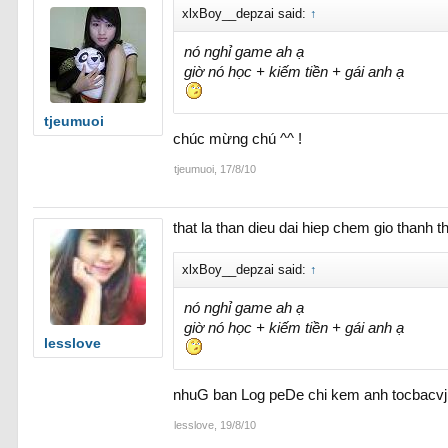
xlxBoy__depzai said:
↑
nó nghỉ game ah ạ
giờ nó học + kiếm tiền + gái anh ạ
tjeumuoi
chúc mừng chú ^^ !
tjeumuoi
,
17/8/10
that la than dieu dai hiep chem gio thanh t
xlxBoy__depzai said:
↑
nó nghỉ game ah ạ
giờ nó học + kiếm tiền + gái anh ạ
lesslove
nhuG ban Log peDe chi kem anh tocbacvjp
lesslove
,
19/8/10