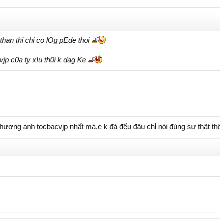
 than thi chi co lOg pEde thoi
p c0a ty xIu th0i k dag Ke
hương anh tocbacvjp nhất mà.e k đá đểu đâu chỉ nói đúng sự thật t