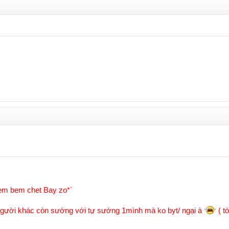
em bem chet Bay zo*`
 người khác còn sướng với tự sướng 1mình mà ko byt/ ngại à
( t