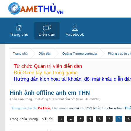
Trang chủ
Diễn đàn
Facebook
Trang chủ
Diễn đàn
Quảng Trường Lorencia
Phòng truyền t
Từ chức Quản trị viên diễn đàn
Đổi Gzen lấy bạc trong game
Hướng dẫn kích hoạt tài khoản, đổi mật khẩu diễn đ
Hình ảnh offline anh em THN
Thảo luận trong '
Hoạt động Offline
' bắt đầu bởi
ValueLife
,
2/8/10
.
Trạng thái chủ đề:
Đã khóa
. Bạn muốn mở lại chủ đề? Nhắn tin cho admin
Thi
< Trước
1
←
3
4
5
6
7
8
Trang 7 của 8 trang