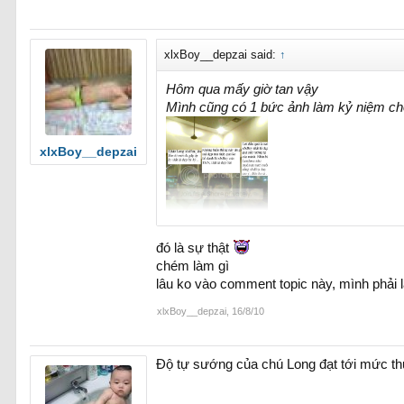
xlxBoy__depzai said:
↑
Hôm qua mấy giờ tan vậy
Mình cũng có 1 bức ảnh làm kỷ niệm ch
xlxBoy__depzai
đó là sự thật
chém làm gì
đây là bức anh off cách đây mấy tháng
lâu ko vào comment topic này, mình phải l
xlxBoy__depzai
,
16/8/10
Độ tự sướng của chú Long đạt tới mức t