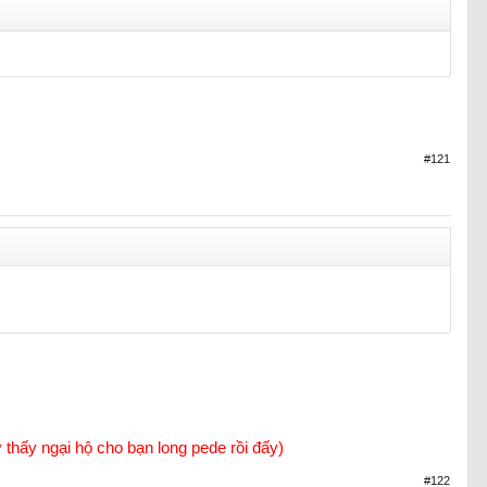
#121
ớ thấy ngại hộ cho bạn long pede rồi đấy)
#122