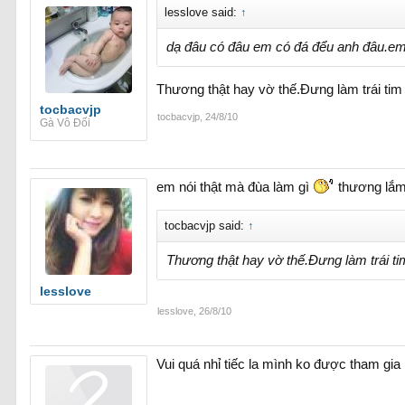
lesslove said:
↑
dạ đâu có đâu em có đá đểu anh đâu.em 
Thương thật hay vờ thế.Đưng làm trái ti
tocbacvjp
tocbacvjp
,
24/8/10
Gà Vô Đối
em nói thật mà đùa làm gì
thương lắm
tocbacvjp said:
↑
Thương thật hay vờ thế.Đưng làm trái t
lesslove
lesslove
,
26/8/10
Vui quá nhỉ tiếc la mình ko được tham gia