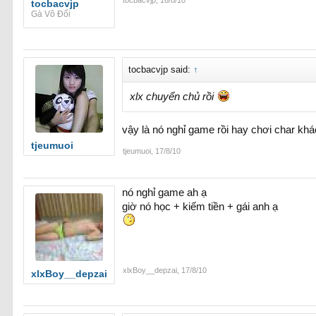
tocbacvjp
,
16/8/10
tocbacvjp
Gà Vô Đối
tocbacvjp said:
↑
xlx chuyển chủ rồi
vậy là nó nghỉ game rồi hay chơi char khá
tjeumuoi
tjeumuoi
,
17/8/10
nó nghỉ game ah ạ
giờ nó học + kiếm tiền + gái anh ạ
xlxBoy__depzai
,
17/8/10
xlxBoy__depzai