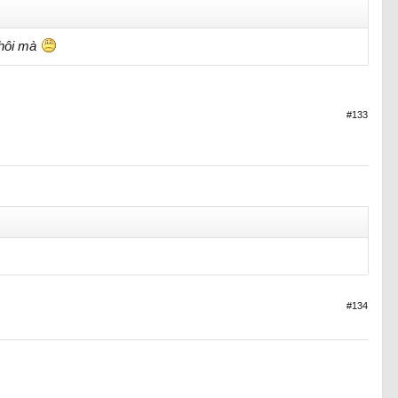
thôi mà
#133
#134