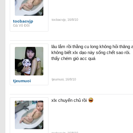
tocbacvjp
,
16/8/10
tocbacvjp
Gà Vô Đối
lâu lắm rồi thằng cu long không hỏi thăng 
không biết xlx dạo này sống chết sao rôi.
thấy chém gió acc quá
Đừng chém em!!!!!
tjeumuoi
,
16/8/10
tjeumuoi
xlx chuyển chủ rồi