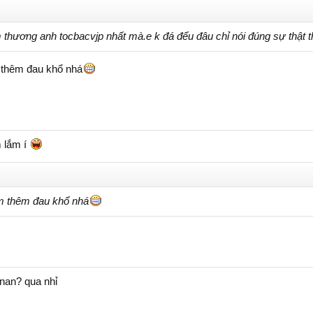
thương anh tocbacvjp nhất mà.e k đá đểu đâu chỉ nói đúng sự thật 
m thêm đau khổ nhá
 lắm í
im thêm đau khổ nhá
 nan? qua nhỉ