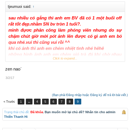
tjeumuoi said:
↑
sau nhiều có gắng thì anh em BV đã có 1 một buổi off
rất tốt đẹp.nhằm SN bv tròn 1 tuổi?.
mình đựơc phân công làm phóng viên nhưng do sự
chậm chút giờ mới pót ảnh lên được có gì anh em bỏ
qua nhé.vui thì cũng vui rồi ^^
khi có ảnh thì anh em chém nhiệt tình nhé hêhê
những hình ảnh anh em chém gió trà đá khí chờ nhau
Click to expand...
tại trước sân mỹ đình
zen nao`
3/2/17
(Bạn phải Đăng nhập hoặc Đăng ký để trả lời bài viết.)
sau khi anh em đông đủ thì chén anh chén chú
< Trước
1
←
4
5
6
7
8
9
Trạng thái chủ đề:
Đã khóa
. Bạn muốn mở lại chủ đề? Nhắn tin cho admin
Thiên Thanh Hi