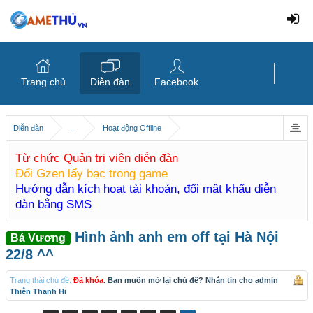
Trang chủ
Diễn đàn
Facebook
Diễn đàn
...
Hoạt động Offline
Từ chức Quản trị viên diễn đàn
Đổi Gzen lấy bạc trong game
Hướng dẫn kích hoạt tài khoản, đổi mật khẩu diễn
đàn bằng SMS
Hình ảnh anh em off tại Hà Nội
Bá Vương
22/8 ^^
Trạng thái chủ đề:
Đã khóa
. Bạn muốn mở lại chủ đề? Nhắn tin cho admin
Thiên Thanh Hi