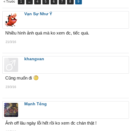
< Trước
1
←
4
5
6
7
8
9
Vạn Sự Như Ý
Nhiều hình ảnh quá mà ko xem đc, tiếc quá.
21/3/16
khangvan
Cũng muốn đi
23/3/16
Mạnh Téng
Ảnh off lâu ngày lỗi hết rồi ko xem đc chán thật !