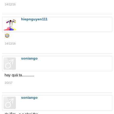
14/12/16
hiepnguyen111
14/12/16
soniango
hay quá ta............
2/2/17
soniango