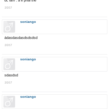
dc lắm . a e phai the
2/2/17
soniango
ádasdasdasdsdsdsd
2/2/17
soniango
sdasdsd
2/2/17
soniango