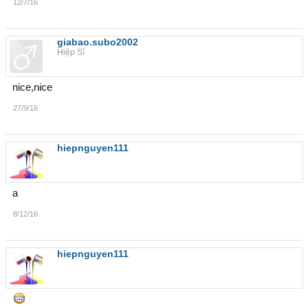
12/7/16
giabao.subo2002
Hiệp Sĩ
nice,nice
27/9/16
hiepnguyen111
a
8/12/16
hiepnguyen111