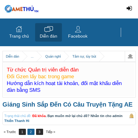
Trang chủ
Diễn đàn
Facebook
Diễn đàn
...
Quán nghỉ
Tâm sự, tùy bút
Từ chức Quản trị viên diễn đàn
Đổi Gzen lấy bạc trong game
Hướng dẫn kích hoạt tài khoản, đổi mật khẩu diễn
đàn bằng SMS
Giáng Sinh Sắp Đến Có Câu Truyện Tặng AE
Trạng thái chủ đề:
Đã khóa
. Bạn muốn mở lại chủ đề? Nhắn tin cho admin
Thiên Thanh Hi
< Trước
1
2
3
Tiếp >