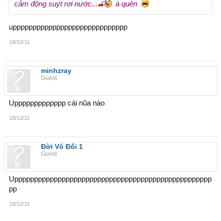
cảm động suýt rơi nước...
à quên
uppppppppppppppppppppppppppppp
18/12/11
minhzray
Guest
Uppppppppppppp cái nũa nào
18/12/11
Đời Vô Đối 1
Guest
Upppppppppppppppppppppppppppppppppppppppppppppppppp
pp
18/12/11