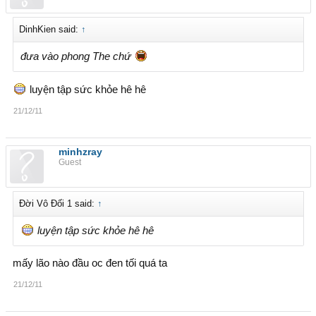
DinhKien said:
↑
đưa vào phong The chứ
luyện tập sức khỏe hê hê
21/12/11
minhzray
Guest
Đời Vô Đối 1 said:
↑
luyện tập sức khỏe hê hê
mấy lão nào đầu oc đen tối quá ta
21/12/11