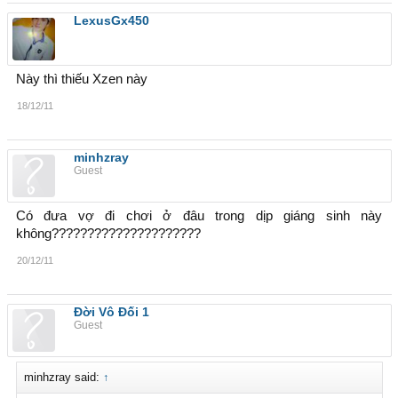
LexusGx450
Này thì thiếu Xzen này
18/12/11
minhzray
Guest
Có đưa vợ đi chơi ở đâu trong dịp giáng sinh này
không?????????????????????
20/12/11
Đời Vô Đối 1
Guest
minhzray said:
↑