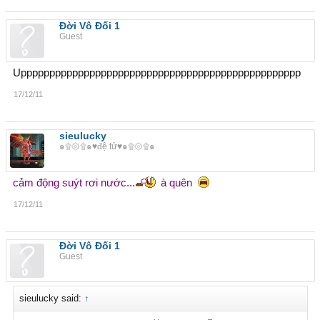
Đời Vô Đối 1
Guest
Uppppppppppppppppppppppppppppppppppppppppppppppppp
17/12/11
sieulucky
๑۩۞۩๑♥đệ tử♥๑۩۞۩๑
cảm động suýt rơi nước...
à quên
17/12/11
Đời Vô Đối 1
Guest
sieulucky said:
↑