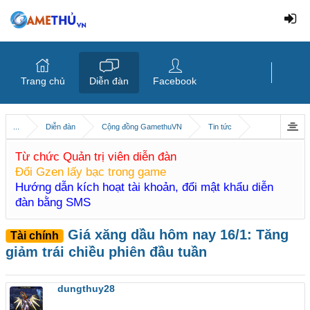
Trang chủ
Diễn đàn
Facebook
...
Diễn đàn
Cộng đồng GamethuVN
Tin tức
Từ chức Quản trị viên diễn đàn
Đổi Gzen lấy bạc trong game
Hướng dẫn kích hoạt tài khoản, đổi mật khẩu diễn
đàn bằng SMS
Giá xăng dầu hôm nay 16/1: Tăng
Tài chính
giảm trái chiều phiên đầu tuần
dungthuy28