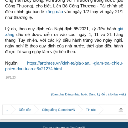
Ông Trần Duy Đông, Vụ trưởng Vụ Thị trường trong nước (Bộ
Công Thương), cho biết, Liên Bộ Công Thương - Tài chính sẽ
điều chỉnh giá bán lẻ
xăng dầu
vào ngày 1/2 thay vì ngày 21/1
như thường lệ.
Lý do, theo quy định của Nghị định 95/2021, kỳ điều hành
giá
xăng
dầu sẽ được diễn ra vào các ngày 1, 11 và 21 hàng
tháng. Tuy nhiên, với các kỳ điều hành trùng vào ngày nghỉ,
ngày nghỉ lễ theo quy định của nhà nước, thời gian điều hành
được lùi sang ngày làm việc tiếp theo.
Nguồn:
https://arttimes.vn/kinh-te/gia-xan...-giam-trai-chieu-
phien-dau-tuan-c6a21274.html
16/1/23
(Bạn phải Đăng nhập hoặc Đăng ký để trả lời bài viết.)
...
Diễn đàn
Cộng đồng GamethuVN
Tin tức
Forum software by XenForo™