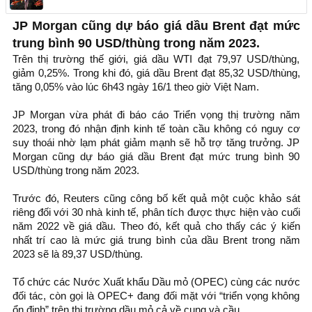
JP Morgan cũng dự báo giá dầu Brent đạt mức
trung bình 90 USD/thùng trong năm 2023.
Trên thị trường thế giới, giá dầu WTI đạt 79,97 USD/thùng,
giảm 0,25%. Trong khi đó, giá dầu Brent đạt 85,32 USD/thùng,
tăng 0,05% vào lúc 6h43 ngày 16/1 theo giờ Việt Nam.
JP Morgan vừa phát đi báo cáo Triển vọng thị trường năm
2023, trong đó nhận định kinh tế toàn cầu không có nguy cơ
suy thoái nhờ lạm phát giảm mạnh sẽ hỗ trợ tăng trưởng. JP
Morgan cũng dự báo giá dầu Brent đạt mức trung bình 90
USD/thùng trong năm 2023.
Trước đó, Reuters cũng công bố kết quả một cuộc khảo sát
riêng đối với 30 nhà kinh tế, phân tích được thực hiện vào cuối
năm 2022 về giá dầu. Theo đó, kết quả cho thấy các ý kiến
nhất trí cao là mức giá trung bình của dầu Brent trong năm
2023 sẽ là 89,37 USD/thùng.
Tổ chức các Nước Xuất khẩu Dầu mỏ (OPEC) cùng các nước
đối tác, còn gọi là OPEC+ đang đối mặt với “triển vọng không
ổn định” trên thị trường dầu mỏ cả về cung và cầu.