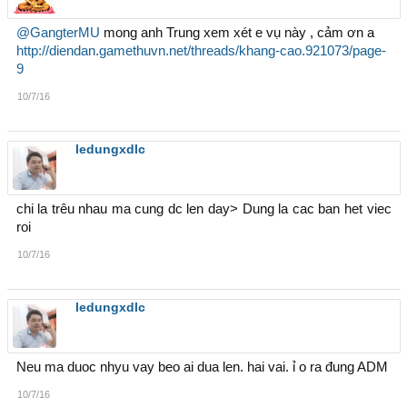
@GangterMU
mong anh Trung xem xét e vụ này , cảm ơn a
http://diendan.gamethuvn.net/threads/khang-cao.921073/page-
9
10/7/16
ledungxdlc
chi la trêu nhau ma cung dc len day> Dung la cac ban het viec
roi
10/7/16
ledungxdlc
Neu ma duoc nhyu vay beo ai dua len. hai vai. ỉ o ra đung ADM
10/7/16