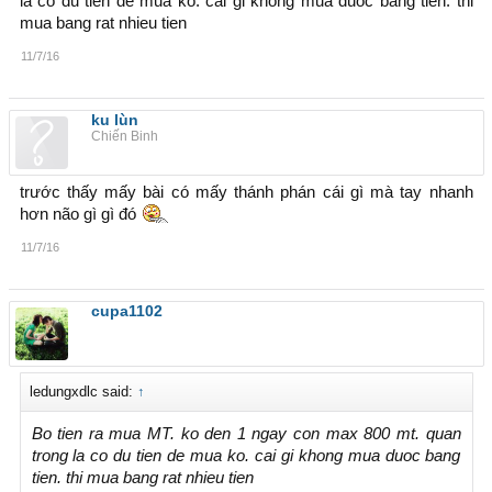
la co du tien de mua ko. cai gi khong mua duoc bang tien. thi
mua bang rat nhieu tien
11/7/16
ku lùn
Chiến Binh
trước thấy mấy bài có mấy thánh phán cái gì mà tay nhanh
hơn não gì gì đó
11/7/16
cupa1102
ledungxdlc said:
↑
Bo tien ra mua MT. ko den 1 ngay con max 800 mt. quan
trong la co du tien de mua ko. cai gi khong mua duoc bang
tien. thi mua bang rat nhieu tien