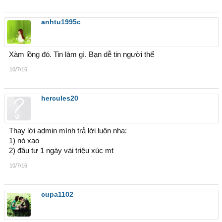
anhtu1995c
Xàm lồng đó. Tin làm gì. Bạn dễ tin người thế
10/7/16
hercules20
Thay lời admin mình trả lời luôn nha:
1) nó xạo
2) đâu tư 1 ngày vài triệu xúc mt
10/7/16
cupa1102