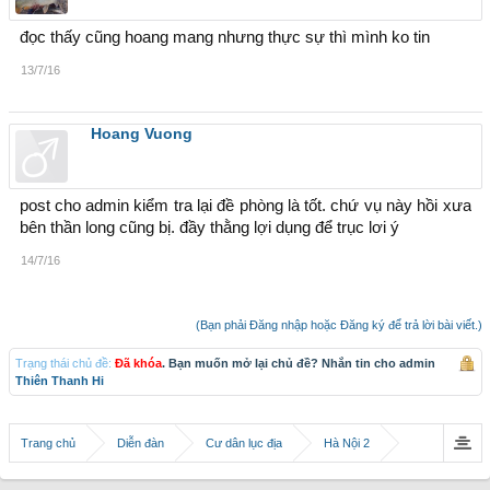
đọc thấy cũng hoang mang nhưng thực sự thì mình ko tin
13/7/16
Hoang Vuong
post cho admin kiểm tra lại đề phòng là tốt. chứ vụ này hồi xưa
bên thần long cũng bị. đầy thằng lợi dụng để trục lơi ý
14/7/16
(Bạn phải Đăng nhập hoặc Đăng ký để trả lời bài viết.)
Trạng thái chủ đề:
Đã khóa
. Bạn muốn mở lại chủ đề? Nhắn tin cho admin
Thiên Thanh Hi
Trang chủ
Diễn đàn
Cư dân lục địa
Hà Nội 2