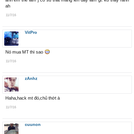
ah
11/7/16
VitPro
Nó mua MT thì sao
11/7/16
zAnhz
Haha,hack mt đó,chủ thớt à
11/7/16
cuunon