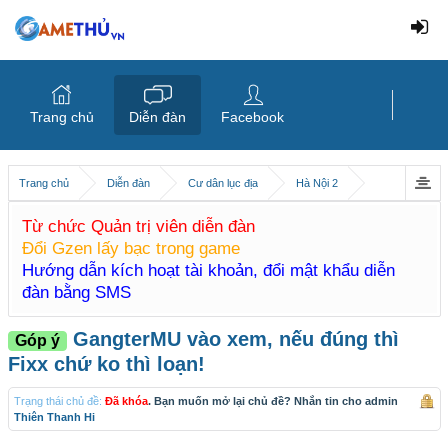
Trang chủ
Diễn đàn
Facebook
Trang chủ
Diễn đàn
Cư dân lục địa
Hà Nội 2
Từ chức Quản trị viên diễn đàn
Đổi Gzen lấy bạc trong game
Hướng dẫn kích hoạt tài khoản, đổi mật khẩu diễn
đàn bằng SMS
GangterMU vào xem, nếu đúng thì
Góp ý
Fixx chứ ko thì loạn!
Trạng thái chủ đề:
Đã khóa
. Bạn muốn mở lại chủ đề? Nhắn tin cho admin
Thiên Thanh Hi