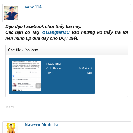
cand114
Dạo dạo Facebook chơi thấy bài này.
Các bạn có Tag
@GangterMU
vào nhưng ko thấy trả lời
nên mình up qua đây cho BQT biết.
Các file đính kèm:
image.png
Kích thước:
160.9 KB
Đọc:
740
10/7/16
Nguyen Minh Tu