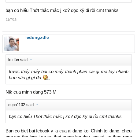
bạn có hiểu Thớt thắc mắc j ko? đọc kỹ đi rồi cmt thanks
11/7/16
ledungxdlc
ku lùn said:
↑
trước thấy mấy bài có mấy thánh phán cái gì mà tay nhanh
hơn não gì gì đó
Nik cua minh dang 573 M
cupa1102 said:
↑
bạn có hiểu Thớt thắc mắc j ko? đọc kỹ đi rồi cmt thanks
Ban co biet bai febook y la cua ai dang ko. Chinh toi dang. cheu
anh em the lam j co su that mang len day lam gi. ko thay ranh