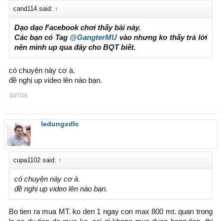
cand114 said:
↑
Dạo dạo Facebook chơi thấy bài này.
Các bạn có Tag
@GangterMU
vào nhưng ko thấy trả lời
nên mình up qua đây cho BQT biết.
có chuyện này cơ à.
đề nghị up video lên nào bạn.
10/7/16
ledungxdlc
cupa1102 said:
↑
có chuyện này cơ à.
đề nghị up video lên nào bạn.
Bo tien ra mua MT. ko den 1 ngay con max 800 mt. quan trong