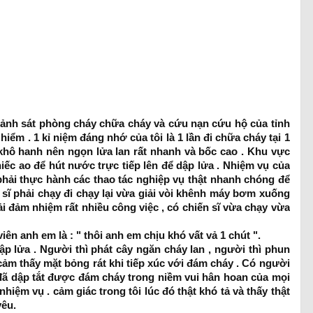
cảnh sát phòng cháy chữa cháy và cứu nạn cứu hộ của tỉnh
ểm . 1 kỉ niệm đáng nhớ của tôi là 1 lần đi chữa cháy tại 1
 khô hanh nên ngọn lửa lan rất nhanh và bốc cao . Khu vực
iếc ao để hút nước trực tiếp lên để dập lửa . Nhiệm vụ của
phải thực hành các thao tác nghiệp vụ thật nhanh chóng để
sĩ phải chạy đi chạy lại vừa giải vòi khênh máy bơm xuống
i đảm nhiệm rất nhiều công việc , có chiến sĩ vừa chạy vừa
ên anh em là : " thôi anh em chịu khó vất vả 1 chút ".
 lửa . Người thì phát cây ngăn cháy lan , người thì phun
cảm thấy mặt bỏng rát khi tiếp xúc với đám cháy . Có người
g đã dập tắt được đám cháy trong niềm vui hân hoan của mọi
hiệm vụ . cảm giác trong tôi lúc đó thật khó tả và thấy thật
yêu.