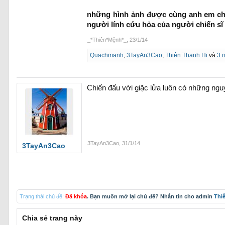
những hình ảnh được cùng anh em chiế
người lính cứu hỏa của người chiến sĩ 
_*Thiên*Mệnh*_
,
23/1/14
Quachmanh
,
3TayAn3Cao
,
Thiên Thanh Hi
và
3 
Chiến đấu với giặc lửa luôn có những ngu
3TayAn3Cao
,
31/1/14
3TayAn3Cao
Trạng thái chủ đề:
Đã khóa
. Bạn muốn mở lại chủ đề? Nhắn tin cho admin
Thi
Chia sẻ trang này