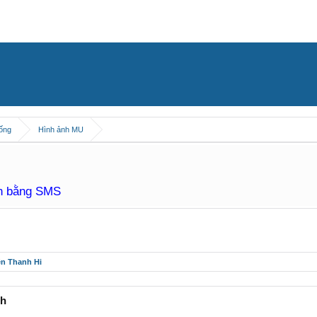
hống
Hình ảnh MU
àn bằng SMS
ên Thanh Hi
nh