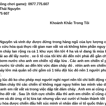
ông chơi game): 0977.775.607
 Thái Nguyên
75 607
Khoảnh Khắc Trong Tôi​
ái Nguyên và vinh dự được đứng trong hàng ngũ của lực lượng 
 cứu hỏa quả thực rất gian nan vất vả và không kém phần nguy hi
 cháy lan rộng ra cả 1 khu vực lên tới 4 ha và vì đang là mùa
ao để lấy nước . xe ô tô của tôi khi đó đến nới phải đỗ gần ch
y bơm nước cho anh em chiến sỹ dập lửa . Các anh em chiến sĩ 
 nước từ chiếc ao đến khi vức đám cháy đó . nhìn anh em chiến 
háy lớn mà quân số chỉ gồm có 1 tiểu đội lúc đó nên 1 người phả
.
lúc đó ko cho phép mọi người nghỉ ngơi nên tôi chỉ biết động vi
m cháy thì các chiến sĩ không ngại nguy hiểm lao mình vào dập
nh em rất vất vả trong việc dập tắt đám cháy . Anh em ai cũng 
cho đỡ rát . Sau 1h tích cực chiến đấu thì anh em chiến sĩ cũn
 và đỏ ửng vì bị lửa tạt nhưng vẫn vui cười vì hoàn thành tốt n
ứu hỏa được chiến đấu hết súc mình vì nhân dân vì tổ quốc thân 