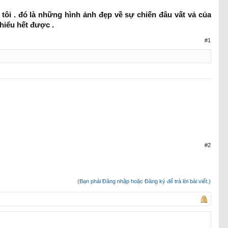
ôi . đó là những hình ảnh đẹp về sự chiến đâu vất vả của
hiểu hết được .
#1
#2
(Bạn phải Đăng nhập hoặc Đăng ký để trả lời bài viết.)