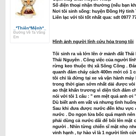
Số điện thoại nhận thưởng (nếu bạn kh
Nơi tôi sinh sống: huyện Đồng Hỷ tỉnh
Liên lạc với tôi tốt nhất qua: sdt 0977 7
_*Thiên*Mệnh*_
Đường Về Ta Vắng
Em
Hình ảnh người lính cứu hỏa trong tôi
Tôi sinh ra và lớn lên ở mảnh đất Th
Thái Nguyên . Công việc của người lính
rừng keo thuộc thị xã Sông Công . Đám
quanh đám cháy cách 400m mới có 1 cái 
tôi chỉ là đứng tại xe và vận hành má
trong thời gian sớm nhất dải được vòi
ao thật khẩn trương vì diện tích đám c
nói với tôi 1 câu : " em mệt quá anh ơi "
Dù biết anh em vất vả nhưng tình huống 
Sau khi đưa được nước đến khu vực đá
nước . Do ngọn lửa bốc quá mạnh nên a
phải dùng cả nước dãi để bôi lên mặt 
người . Nhìn từng chiến sĩ mặt nhọ nhem
vinh hạnh , tự hào vì là 1 người lính c