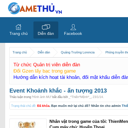
Trang chủ
Diễn đàn
Facebook
Trang chủ
Diễn đàn
Quảng Trường Lorencia
Phòng truyền t
Từ chức Quản trị viên diễn đàn
Đổi Gzen lấy bạc trong game
Hướng dẫn kích hoạt tài khoản, đổi mật khẩu diễn đ
Event Khoảnh khắc - ấn tượng 2013
Thảo luận trong '
Hình ảnh MU
' bắt đầu bởi
_*Thiên*Mệnh*_
,
23/1/14
.
Trạng thái chủ đề:
Đã khóa
. Bạn muốn mở lại chủ đề? Nhắn tin cho admin
Thi
Nhân vật trong game của tôi: ThienMe
Cụm máy chủ: Huyền Thoại