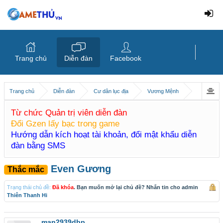
Trang chủ
Diễn đàn
Facebook
Trang chủ
Diễn đàn
Cư dân lục địa
Vương Mệnh
Từ chức Quản trị viên diễn đàn
Đổi Gzen lấy bạc trong game
Hướng dẫn kích hoạt tài khoản, đổi mật khẩu diễn
đàn bằng SMS
Even Gương
Thắc mắc
Trạng thái chủ đề:
Đã khóa
. Bạn muốn mở lại chủ đề? Nhắn tin cho admin
Thiên Thanh Hi
man2939dbp