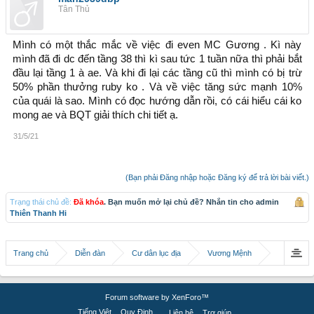
Tân Thủ
Mình có một thắc mắc về việc đi even MC Gương . Kì này
mình đã đi dc đến tầng 38 thì kì sau tức 1 tuần nữa thì phải bắt
đầu lại tầng 1 à ae. Và khi đi lại các tầng cũ thì mình có bị trừ
50% phần thưởng ruby ko . Và về việc tăng sức mạnh 10%
của quái là sao. Mình có đọc hướng dẫn rồi, có cái hiểu cái ko
mong ae và BQT giải thích chi tiết ạ.
31/5/21
(Bạn phải Đăng nhập hoặc Đăng ký để trả lời bài viết.)
Trạng thái chủ đề:
Đã khóa
. Bạn muốn mở lại chủ đề? Nhắn tin cho admin
Thiên Thanh Hi
Trang chủ
Diễn đàn
Cư dân lục địa
Vương Mệnh
Forum software by XenForo™
Tiếng Việt
Quy Định
Liên hệ
Trợ giúp