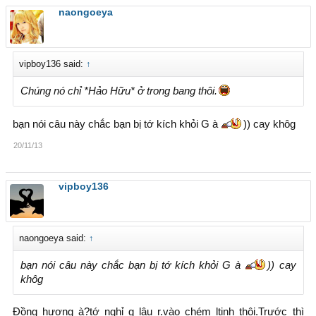
naongoeya
vipboy136 said:
↑
Chúng nó chỉ *Hảo Hữu* ở trong bang thôi.
bạn nói câu này chắc bạn bị tớ kích khỏi G à
)) cay khôg
20/11/13
vipboy136
naongoeya said:
↑
bạn nói câu này chắc bạn bị tớ kích khỏi G à
)) cay
khôg
Đồng hương à?tớ nghỉ g lâu r.vào chém ltinh thôi.Trước thì