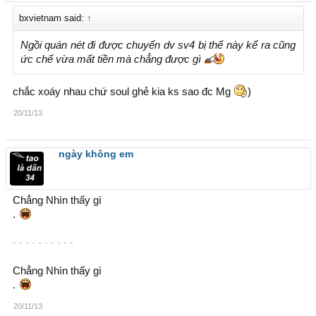
bxvietnam said:
↑
Ngồi quán nét đi được chuyến dv sv4 bị thế này kể ra cũng
ức chế vừa mất tiền mà chẳng được gì
chắc xoáy nhau chứ soul ghẻ kia ks sao đc Mg
)
20/11/13
ngày không em
Chẳng Nhìn thấy gì
.
- - - - - - - - - -
Chẳng Nhìn thấy gì
.
20/11/13