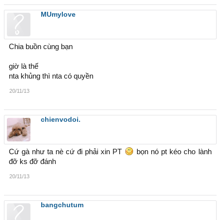
MUmylove
Chia buồn cùng bạn
giờ là thế
nta khủng thì nta có quyền
20/11/13
chienvodoi.
Cứ gà như ta nè cứ đi phải xin PT
bọn nó pt kéo cho lành
đỡ ks đỡ đánh
20/11/13
bangchutum