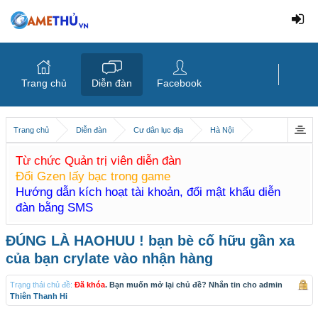
Trang chủ
Diễn đàn
Facebook
Trang chủ
Diễn đàn
Cư dân lục địa
Hà Nội
Từ chức Quản trị viên diễn đàn
Đổi Gzen lấy bạc trong game
Hướng dẫn kích hoạt tài khoản, đổi mật khẩu diễn
đàn bằng SMS
ĐÚNG LÀ HAOHUU ! bạn bè cố hữu gần xa
của bạn crylate vào nhận hàng
Trạng thái chủ đề:
Đã khóa
. Bạn muốn mở lại chủ đề? Nhắn tin cho admin
Thiên Thanh Hi