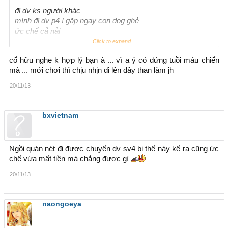
đi dv ks người khác
mình đi dv p4 ! gặp ngay con dog ghẻ
ức chế cả nải
lại còn doạ đi arena coi chừng nó
Click to expand...
cố hữu nghe k hợp lý bạn à ... vì a ý có đứng tuồi máu chiến
mà ... mới chơi thì chịu nhịn đi lên đây than làm jh
20/11/13
- - - - - - - - - -
đi arena vừa lên gặp ngay con luucave2
bxvietnam
ảo lòi
Ngồi quán nét đi được chuyến dv sv4 bị thế này kể ra cũng ức
chế vừa mất tiền mà chẳng được gì
20/11/13
naongoeya