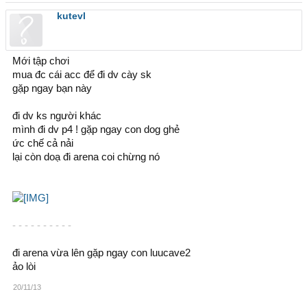
kutevl
Mới tập chơi
mua đc cái acc để đi dv cày sk
gặp ngay bạn này
đi dv ks người khác
mình đi dv p4 ! gặp ngay con dog ghẻ
ức chế cả nải
lại còn doạ đi arena coi chừng nó
- - - - - - - - - -
đi arena vừa lên gặp ngay con luucave2
ảo lòi
20/11/13