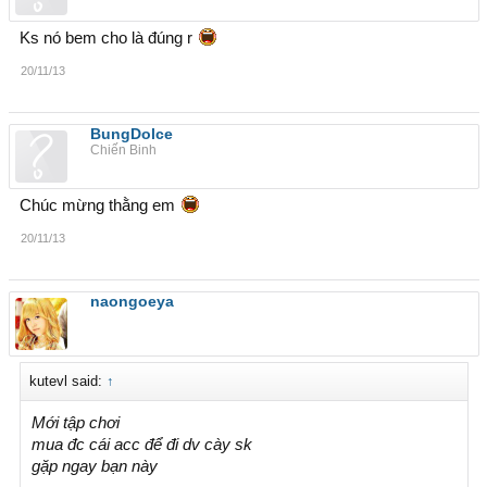
Ks nó bem cho là đúng r
20/11/13
BungDolce
Chiến Binh
Chúc mừng thằng em
20/11/13
naongoeya
kutevl said:
↑
Mới tập chơi
mua đc cái acc để đi dv cày sk
gặp ngay bạn này