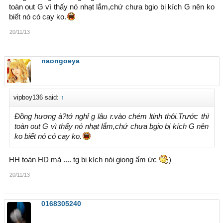
toàn out G vì thấy nó nhạt lắm,chứ chưa bgio bị kích G nên ko
biết nó có cay ko.
20/11/13
naongoeya
vipboy136 said:
↑
Đồng hương à?tớ nghỉ g lâu r.vào chém ltinh thôi.Trước thì
toàn out G vì thấy nó nhạt lắm,chứ chưa bgio bị kích G nên
ko biết nó có cay ko.
HH toàn HD mà .... tg bị kích nói giọng ấm ức
)
20/11/13
0168305240