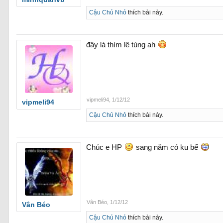
Cậu Chủ Nhỏ
thích bài này.
đây là thím lê tùng ah
vipmeli94
,
1/12/12
vipmeli94
Cậu Chủ Nhỏ
thích bài này.
Chúc e HP
sang năm có ku bế
Vân Béo
,
1/12/12
Vân Béo
Cậu Chủ Nhỏ
thích bài này.