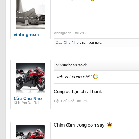
vinhnghean
,
18/12/12
vinhnghean
Cậu Chủ Nhỏ
thích bài này.
vinhnghean said:
↑
ích xai ngon phết
Cũng đc bạn ah . Thank
Cậu Chủ Nhỏ
Cậu Chủ Nhỏ
,
18/12/12
Kỉ Niệm Xa Rồi
Chìm đắm trong cơn say