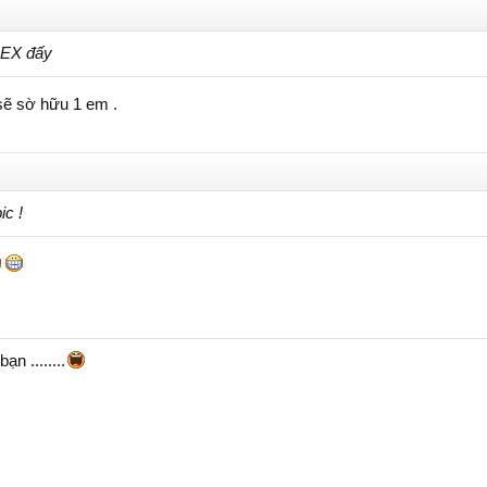
 EX đấy
sẽ sờ hữu 1 em .
ic !
n ........