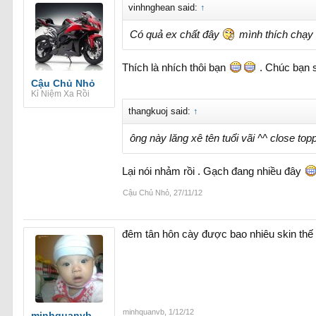
vinhnghean said:
↑
Có quả ex chất đây
mình thích chạy
Thích là nhích thôi bạn
. Chúc bạn 
Cậu Chủ Nhỏ
Kỉ Niệm Xa Rồi
thangkuoj said:
↑
ông này lăng xê tên tuổi vãi ^^ close topp
Lại nói nhảm rồi . Gạch đang nhiều đây
Cậu Chủ Nhỏ
,
27/11/12
đêm tân hôn cày được bao nhiêu skin thế bạ
minhquanvb
,
1/12/12
minhquanvb