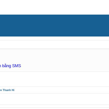
àn bằng SMS
ên Thanh Hi