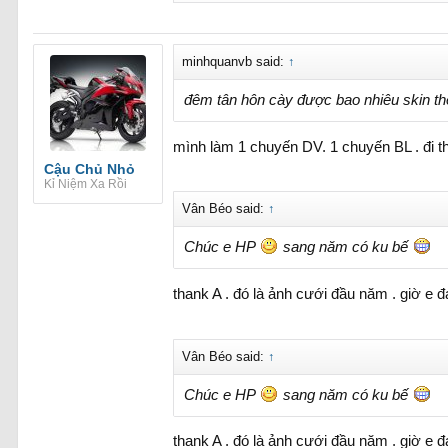
minhquanvb said:
↑
đêm tân hôn cày được bao nhiêu skin thế b
mình làm 1 chuyến DV. 1 chuyến BL . đi
Cậu Chủ Nhỏ
Kỉ Niệm Xa Rồi
Vân Béo said:
↑
Chúc e HP
sang năm có ku bế
thank A . đó là ảnh cưới đầu năm . giờ e
Vân Béo said:
↑
Chúc e HP
sang năm có ku bế
thank A . đó là ảnh cưới đầu năm . giờ e