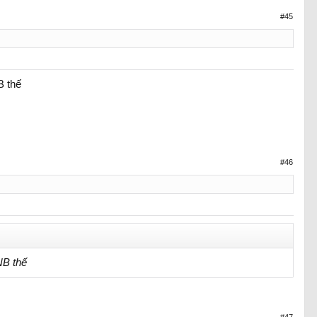
#45
B thế
#46
NB thế
#47