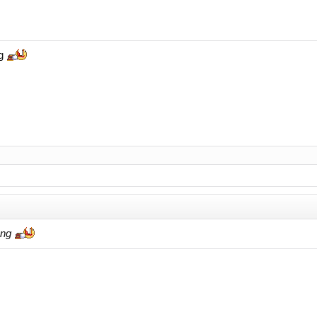
ng
ụng