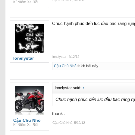
Kỉ Niệm Xa Rồi
Chúc hạnh phúc đến lúc đầu bạc răng rụ
lonelystar
,
4/12/12
lonelystar
Cậu Chủ Nhỏ
thích bài này.
lonelystar said:
↑
Chúc hạnh phúc đến lúc đầu bạc răng r
thank .
Cậu Chủ Nhỏ
Cậu Chủ Nhỏ
,
5/12/12
Kỉ Niệm Xa Rồi