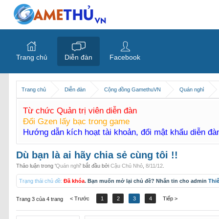
Trang chủ
Diễn đàn
Facebook
Trang chủ
Diễn đàn
Cộng đồng GamethuVN
Quán nghỉ
Từ chức Quản trị viên diễn đàn
Đổi Gzen lấy bạc trong game
Hướng dẫn kích hoạt tài khoản, đổi mật khẩu diễn đ
Dù bạn là ai hãy chia sẻ cùng tôi !!
Thảo luận trong '
Quán nghỉ
' bắt đầu bởi
Cậu Chủ Nhỏ
,
8/11/12
.
Trạng thái chủ đề:
Đã khóa
. Bạn muốn mở lại chủ đề? Nhắn tin cho admin
Thi
< Trước
1
2
3
4
Tiếp >
Trang 3 của 4 trang