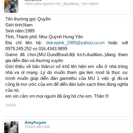
<font color=green><b>_BusiNess_</b></font>
Tên thường gọi: Quyền
Giới tính:Nam
Sinh năm:1989
Tỉnh, Thành phố: Như Quỳnh Hưng Yên
Địa chỉ liên hệ:
dolcepink_1989@yahoo.co.vn
hoặc sdt
0979.249.252 vs 016.4343.9899
Game đã chơi.(MU.GundBoud.đột kích.Audition..)đang tham
gia diễn đàn và thường xuyên
Giới thiệu về bản thân:vì số khổ lên hiện em vẫn ở nhà trông
nhà va ol mạng .Lý do muốn tham gia làm mod là thực sự
mình muốn giúp diễn đàn gamethu của MU 1 việc gì đó.và
cũng là mơ ước của em.để diễn đàn luôn sạch theo đúng nghĩa
của nó.
em xin cảm ơn mọi người đã ủng hộ cho em. Thân !!!
11/4/10
Amyhuyen
Thành viên mới