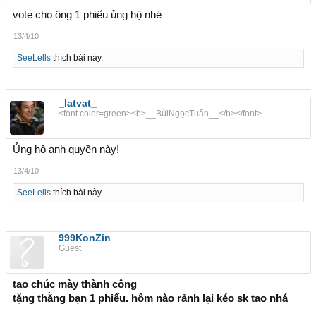
vote cho ông 1 phiếu ủng hộ nhé
13/4/10
SeeLells
thích bài này.
_latvat_
<font color=green><b>__BùiNgọcTuấn__</b></font>
Ủng hộ anh quyền này!
13/4/10
SeeLells
thích bài này.
999KonZin
Guest
tao chúc mày thành công
tặng thằng bạn 1 phiếu. hôm nào rảnh lại kéo sk tao nhá