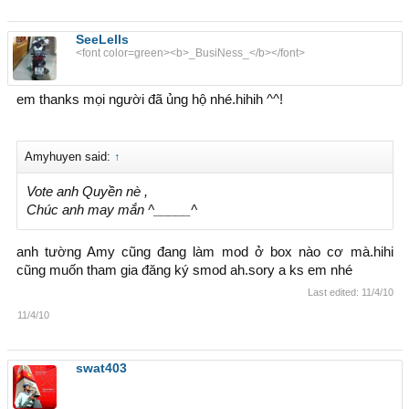
SeeLells
<font color=green><b>_BusiNess_</b></font>
em thanks mọi người đã ủng hộ nhé.hihih ^^!
Amyhuyen said:
↑
Vote anh Quyền nè ,
Chúc anh may mắn ^_____^
anh tường Amy cũng đang làm mod ở box nào cơ mà.hihi
cũng muốn tham gia đăng ký smod ah.sory a ks em nhé
Last edited:
11/4/10
11/4/10
swat403