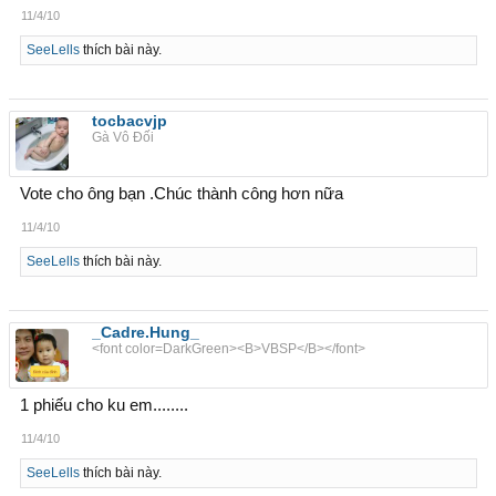
11/4/10
SeeLells
thích bài này.
tocbacvjp
Gà Vô Đối
Vote cho ông bạn .Chúc thành công hơn nữa
11/4/10
SeeLells
thích bài này.
_Cadre.Hung_
<font color=DarkGreen><B>VBSP</B></font>
1 phiếu cho ku em........
11/4/10
SeeLells
thích bài này.