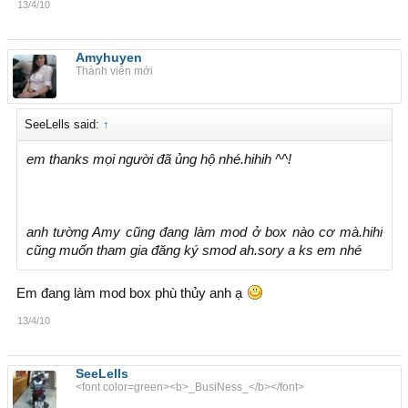
13/4/10
Amyhuyen
Thành viên mới
SeeLells said:
↑
em thanks mọi người đã ủng hộ nhé.hihih ^^!
anh tường Amy cũng đang làm mod ở box nào cơ mà.hihi
cũng muốn tham gia đăng ký smod ah.sory a ks em nhé
Em đang làm mod box phù thủy anh ạ
13/4/10
SeeLells
<font color=green><b>_BusiNess_</b></font>