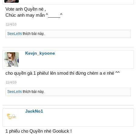
Vote anh Quyền nè ,
Chúc anh may mắn ^_____^
11/4/10
SeeLells
thích bài này.
Kevjn_kyoone
cho quyền gà 1 phiêu! lên smod thì đừng chém a e nhé ^^
11/4/10
SeeLells
thích bài này.
JackNo1
1 phiếu cho Quyền nhé Gooluck !