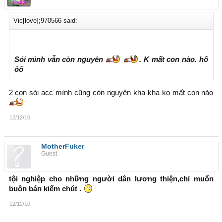
Vic[love];970566 said:
Sói mình vẫn còn nguyên
. K mất con nào. hố
ôố
2 con sói acc mình cũng còn nguyên kha kha ko mất con nào
12/12/10
MotherFuker
Guest
tội nghiệp cho những người dân lương thiện,chỉ muốn
buôn bán kiếm chút .
12/12/10