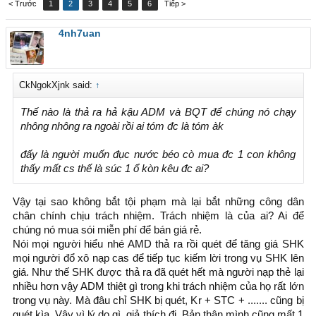
< Trước
1
2
3
4
5
6
Tiếp >
4nh7uan
CkNgokXjnk said:
↑
Thế nào là thả ra hả kậu ADM và BQT để chúng nó chạy
nhông nhông ra ngoài rồi ai tóm đc là tóm àk
đấy là người muốn đục nước béo cò mua đc 1 con không
thấy mất cs thế là súc 1 ổ kòn kêu đc ai?
Vậy tại sao không bắt tội phạm mà lại bắt những công dân
chân chính chịu trách nhiệm. Trách nhiệm là của ai? Ai để
chúng nó mua sói miễn phí để bán giá rẻ.
Nói mọi người hiểu nhé AMD thả ra rồi quét để tăng giá SHK
mọi người đổ xô nạp cas để tiếp tục kiếm lời trong vụ SHK lên
giá. Như thế SHK được thả ra đã quét hết mà người nạp thẻ lại
nhiều hơn vậy ADM thiệt gì trong khi trách nhiệm của họ rất lớn
trong vụ này. Mà đâu chỉ SHK bị quét, Kr + STC + ....... cũng bị
quét kìa. Vậy vì lý do gì, giả thích đi. Bản thân mình cũng mất 1