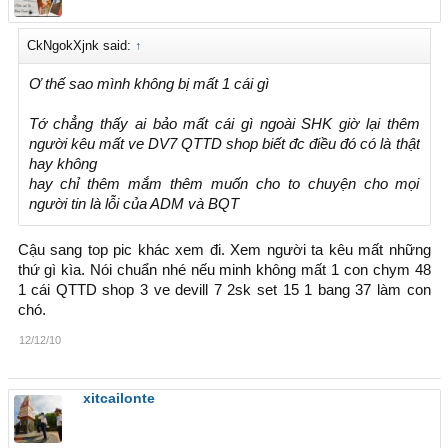
CkNgokXjnk said:
↑
Ơ thế sao mình không bị mất 1 cái gì
Tớ chẳng thấy ai bảo mất cái gì ngoài SHK giờ lại thêm
người kêu mất ve DV7 QTTD shop biết đc điều đó có là thật
hay không
hay chỉ thêm mắm thêm muốn cho to chuyện cho mọi
người tin là lỗi của ADM và BQT
Cậu sang top pic khác xem đi. Xem người ta kêu mất những
thứ gì kìa. Nói chuẩn nhé nếu minh không mất 1 con chym 48
1 cái QTTD shop 3 ve devill 7 2sk set 15 1 bang 37 làm con
chó.
12/12/10
xitcailonte