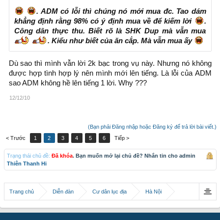
. ADM có lỗi thì chúng nó mới mua đc. Tao dám
khẳng định rằng 98% có ý định mua về để kiếm lời
.
Công dân thực thu. Biết rõ là SHK Dup mà vẫn mua
. Kiểu như biết của ăn cắp. Mà vẫn mua ấy
Dù sao thì mình vẫn lời 2k bạc trong vụ này. Nhưng nó không
được hợp tình hợp lý nên mình mới lên tiếng. Là lỗi của ADM
sao ADM không hề lên tiếng 1 lời. Why ???
12/12/10
(Bạn phải Đăng nhập hoặc Đăng ký để trả lời bài viết.)
< Trước
1
2
3
4
5
6
Tiếp >
Trạng thái chủ đề:
Đã khóa
. Bạn muốn mở lại chủ đề? Nhắn tin cho admin
Thiên Thanh Hi
Trang chủ
Diễn đàn
Cư dân lục địa
Hà Nội