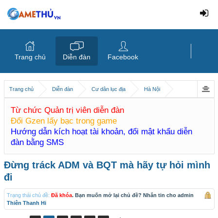
Trang chủ
Diễn đàn
Facebook
Trang chủ
Diễn đàn
Cư dân lục địa
Hà Nội
Từ chức Quản trị viên diễn đàn
Đổi Gzen lấy bạc trong game
Hướng dẫn kích hoạt tài khoản, đổi mật khẩu diễn
đàn bằng SMS
Đừng tráck ADM và BQT mà hãy tự hỏi mình
đi
Trạng thái chủ đề:
Đã khóa
. Bạn muốn mở lại chủ đề? Nhắn tin cho admin
Thiên Thanh Hi