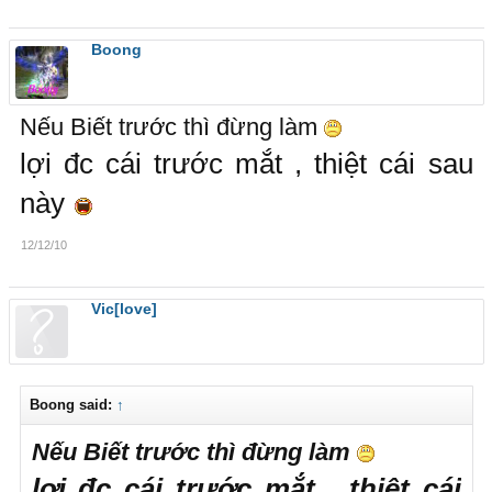
ADM đã chịu trách nhiệm như thế nào, có 1 lời xin lỗi
chưa?
Boong
Nếu Biết trước thì đừng làm
lợi đc cái trước mắt , thiệt cái sau
này
12/12/10
Vic[love]
Boong said:
↑
Nếu Biết trước thì đừng làm
lợi đc cái trước mắt , thiệt cái