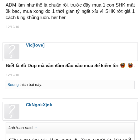
ADM làm như thế là chuẩn rồi. trước đây mua 1 con SHK mất
9k bạc, mua xong đc 1 thời gian tý ngất xỉu vì SHK rớt giá 1
cách king khủng luôn. her her
12/12/10
Vic[love]
Biết là đồ Dup mà vẫn đâm đầu vào mua để kiếm lời
.
12/12/10
Boong
thích bài này.
CkNgokXjnk
4nh7uan said:
↑
Cậu sang top pic khác xem đi. Xem người ta kêu mất