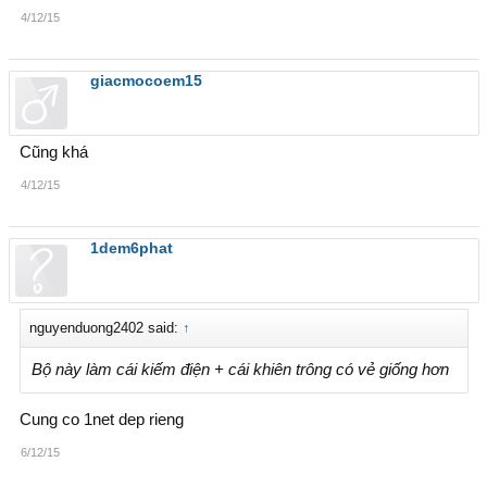
4/12/15
giacmocoem15
Cũng khá
4/12/15
1dem6phat
nguyenduong2402 said:
↑
Bộ này làm cái kiếm điện + cái khiên trông có vẻ giống hơn
Cung co 1net dep rieng
6/12/15