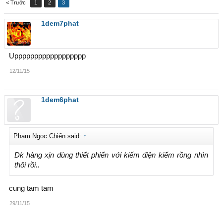
< Trước
1
2
3
1dem7phat
Upppppppppppppppppp
12/11/15
1dem6phat
Phạm Ngọc Chiến said:
↑
Dk hàng xịn dùng thiết phiến với kiếm điện kiếm rồng nhìn
thôi rồi..
cung tam tam
29/11/15