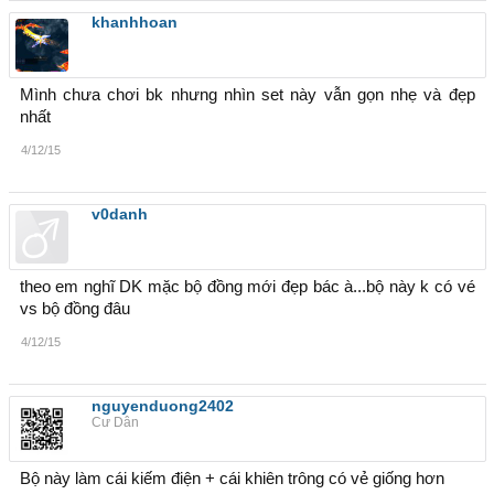
khanhhoan
Mình chưa chơi bk nhưng nhìn set này vẫn gọn nhẹ và đẹp
nhất
4/12/15
v0danh
theo em nghĩ DK mặc bộ đồng mới đẹp bác à...bộ này k có vé
vs bộ đồng đâu
4/12/15
nguyenduong2402
Cư Dân
Bộ này làm cái kiếm điện + cái khiên trông có vẻ giống hơn