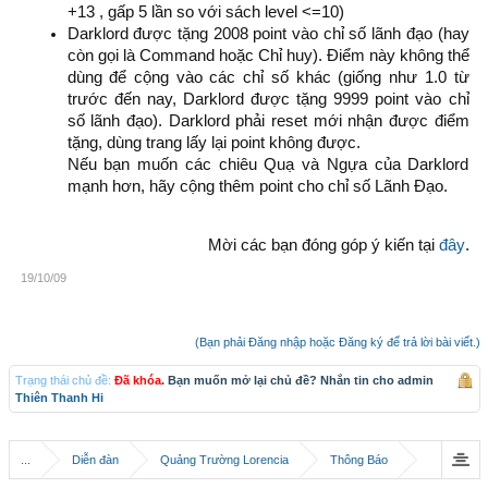
+13 , gấp 5 lần so với sách level <=10)
Darklord được tặng 2008 point vào chỉ số lãnh đạo (hay
còn gọi là Command hoặc Chỉ huy). Điểm này không thể
dùng để cộng vào các chỉ số khác (giống như 1.0 từ
trước đến nay, Darklord được tặng 9999 point vào chỉ
số lãnh đạo). Darklord phải reset mới nhận được điểm
tặng, dùng trang lấy lại point không được.
Nếu bạn muốn các chiêu Quạ và Ngựa của Darklord
mạnh hơn, hãy cộng thêm point cho chỉ số Lãnh Đạo.
Mời các bạn đóng góp ý kiến tại
đây
.​
19/10/09
(Bạn phải Đăng nhập hoặc Đăng ký để trả lời bài viết.)
Trạng thái chủ đề:
Đã khóa
. Bạn muốn mở lại chủ đề? Nhắn tin cho admin
Thiên Thanh Hi
...
Diễn đàn
Quảng Trường Lorencia
Thông Báo