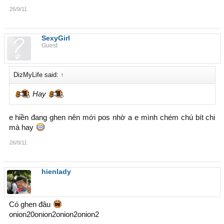
26/9/11
SexyGirl
Guest
DizMyLife said:
↑
Hay
e hiền đang ghen nên mới pos nhờ a e mình chém chú bít chi
mà hay
26/9/11
hienlady
Có ghen đâu
onion20onion2onion2onion2