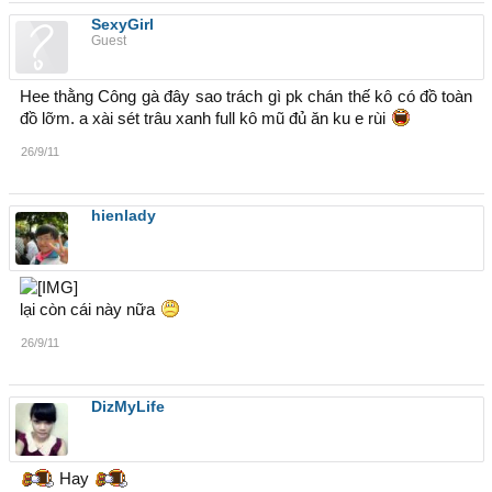
SexyGirl
Guest
Hee thằng Công gà đây sao trách gì pk chán thế kô có đồ toàn
đồ lỡm. a xài sét trâu xanh full kô mũ đủ ăn ku e rùi
26/9/11
hienlady
lại còn cái này nữa
26/9/11
DizMyLife
Hay