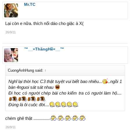
Mr.TC
Lại còn e nữa. thích nối dáo cho giặc à X(
26/9/11
™__»ThăngHề«__™
CuongAnhHung said:
↑
Nghĩ lại thời học C3 thật tuyệt vui biết bao nhiêu...
..ngồi 1
bàn 4nguoi sát sát nhau
Đi học có người chép bài cho kiểm tra có người làm hộ....
Đúng là ôi cuộc đời....
chém ghê thật ..............
26/9/11