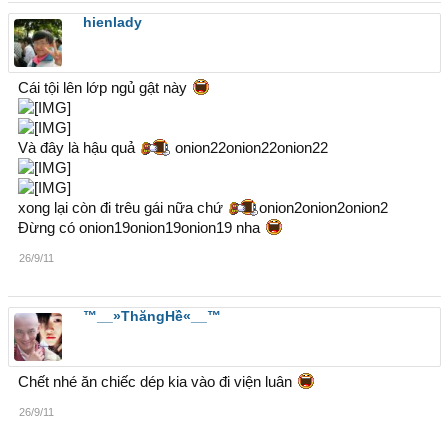
hienlady
Cái tội lên lớp ngủ gật này
Và đây là hậu quả
onion22onion22onion22
xong lại còn đi trêu gái nữa chứ
onion2onion2onion2
Đừng có onion19onion19onion19 nha
26/9/11
™__»ThăngHề«__™
Chết nhé ăn chiếc dép kia vào đi viện luân
26/9/11