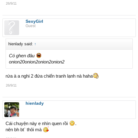
26/9/11
SexyGirl
Guest
hienlady said:
↑
Có ghen đâu
onion20onion2onion2onion2
rứa à a nghi 2 đứa chiến tranh lạnh nà haha
26/9/11
hienlady
Cái chuyện này e nhìn quen rồi
.
nên bh bt` thôi mà