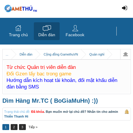
Trang chủ
Diễn đàn
Facebook
...
Diễn đàn
Cộng đồng GamethuVN
Quán nghỉ
Từ chức Quản trị viên diễn đàn
Đổi Gzen lấy bạc trong game
Hướng dẫn kích hoạt tài khoản, đổi mật khẩu diễn
đàn bằng SMS
Dìm Hàng Mr.TC ( BoGiaMuHn) :))
Trạng thái chủ đề:
Đã khóa
. Bạn muốn mở lại chủ đề? Nhắn tin cho admin
Thiên Thanh Hi
1
2
3
Tiếp >