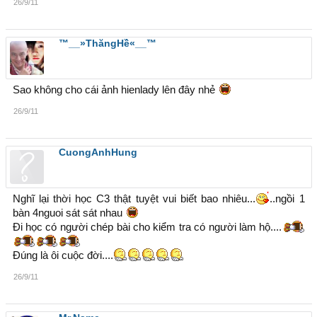
26/9/11
™__»ThăngHề«__™
Sao không cho cái ảnh hienlady lên đây nhẻ
26/9/11
CuongAnhHung
Nghĩ lại thời học C3 thật tuyệt vui biết bao nhiêu...
..ngồi 1
bàn 4nguoi sát sát nhau
Đi học có người chép bài cho kiểm tra có người làm hộ....
Đúng là ôi cuộc đời....
26/9/11