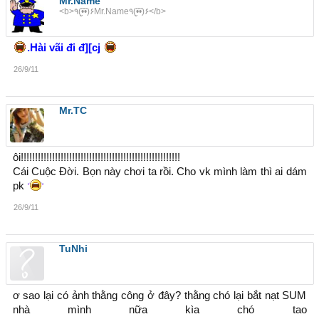
Mr.Name
<b>٩(•̮̮̃•̃)۶Mr.Name٩(•̮̮̃•̃)۶</b>
.Hài vãi đi đ][cj
26/9/11
Mr.TC
ôi!!!!!!!!!!!!!!!!!!!!!!!!!!!!!!!!!!!!!!!!!!!!!!!!!!!!!!!!
Cái Cuộc Đời. Bọn này chơi ta rồi. Cho vk mình làm thì ai dám
pk
26/9/11
TuNhi
ơ sao lại có ảnh thằng công ở đây? thằng chó lại bắt nạt SUM
nhà mình nữa kìa chó tao