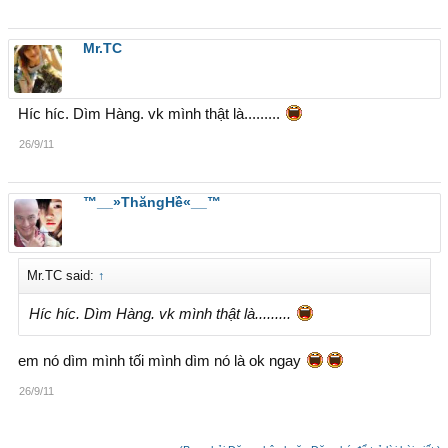
Mr.TC
Híc híc. Dìm Hàng. vk mình thật là.........
26/9/11
™__»ThăngHề«__™
Mr.TC said:
↑
Híc híc. Dìm Hàng. vk mình thật là.........
em nó dìm mình tối mình dìm nó là ok ngay
26/9/11