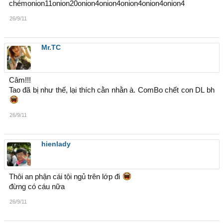
chémonion11onion20onion4onion4onion4onion4onion4
26/9/11
Mr.TC
Câm!!!
Tao đã bị như thế, lại thích cằn nhằn à. ComBo chết con DL bh
26/9/11
hienlady
Thôi an phận cái tội ngủ trên lớp đi
đừng có cáu nữa
26/9/11