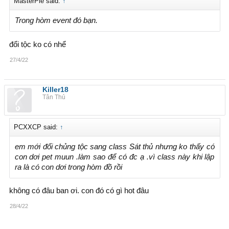
MasterPie said:
↑
Trong hòm event đó bạn.
đổi tộc ko có nhể
27/4/22
Killer18
Tân Thủ
PCXXCP said:
↑
em mới đổi chủng tộc sang class Sát thủ nhưng ko thấy có
con dơi pet muun .làm sao để có đc ạ .vì class này khi lập
ra là có con dơi trong hòm đồ rồi
không có đâu ban ơi. con đó có gì hot đâu
28/4/22