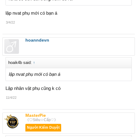
lập nvat phụ mới có bạn á
3/4/22
hoanndevn
hoaik4b said:
↑
lập nvat phụ mới có bạn á
Lập nhân vật phụ cũng k có
11/4/22
MasterPie
《♡Siêu☆Cấp♡》
Người Kiểm Duyệt