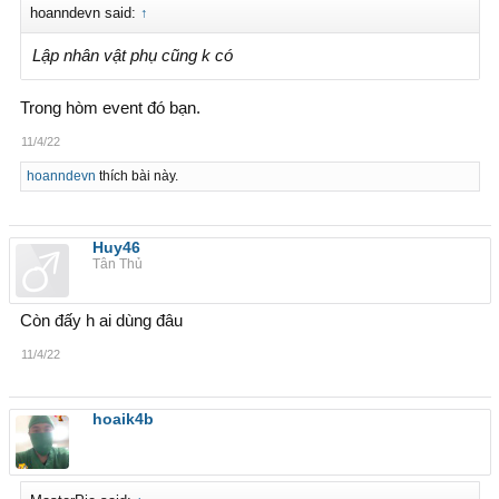
hoanndevn said:
↑
Lập nhân vật phụ cũng k có
Trong hòm event đó bạn.
11/4/22
hoanndevn
thích bài này.
Huy46
Tân Thủ
Còn đấy h ai dùng đâu
11/4/22
hoaik4b