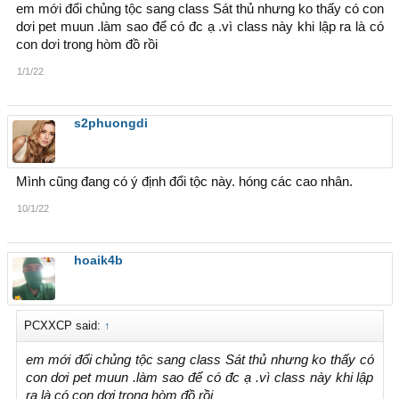
em mới đổi chủng tộc sang class Sát thủ nhưng ko thấy có con
dơi pet muun .làm sao để có đc ạ .vì class này khi lập ra là có
con dơi trong hòm đồ rồi
1/1/22
s2phuongdi
Mình cũng đang có ý định đổi tộc này. hóng các cao nhân.
10/1/22
hoaik4b
PCXXCP said:
↑
em mới đổi chủng tộc sang class Sát thủ nhưng ko thấy có
con dơi pet muun .làm sao để có đc ạ .vì class này khi lập
ra là có con dơi trong hòm đồ rồi