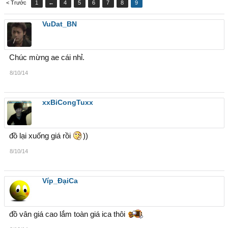
< Trước
1
←
4
5
6
7
8
9
VuDat_BN
Chúc mừng ae cái nhỉ.
8/10/14
xxBiCongTuxx
đồ lại xuống giá rồi
))
8/10/14
Víp_ĐạiCa
đồ vân giá cao lắm toàn giá ica thôi