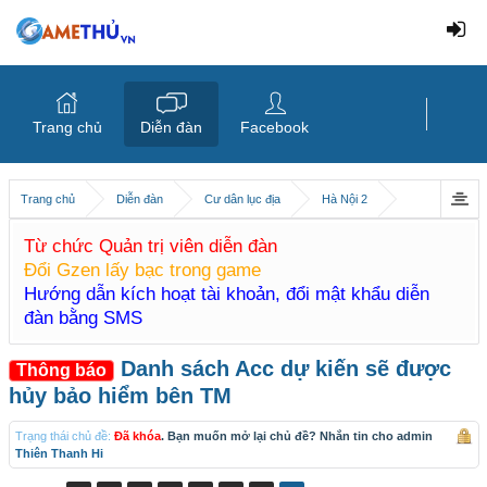
Trang chủ
Diễn đàn
Facebook
Trang chủ
Diễn đàn
Cư dân lục địa
Hà Nội 2
Từ chức Quản trị viên diễn đàn
Đổi Gzen lấy bạc trong game
Hướng dẫn kích hoạt tài khoản, đổi mật khẩu diễn
đàn bằng SMS
Danh sách Acc dự kiến sẽ được
Thông báo
hủy bảo hiểm bên TM
Trạng thái chủ đề:
Đã khóa
. Bạn muốn mở lại chủ đề? Nhắn tin cho admin
Thiên Thanh Hi