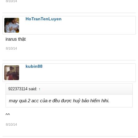
8/10/14
HoTranTenLuyen
irarus thật
8/10/14
kubin88
922373114 said:
↑
may quá 2 acc của e đều được huỷ bảo hiểm hihi.
^^
8/10/14