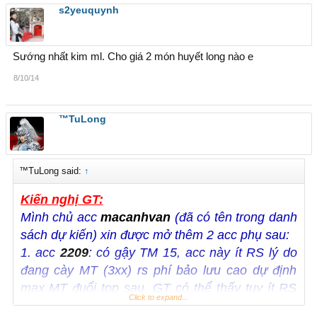
s2yeuquynh
Sướng nhất kim ml. Cho giá 2 món huyết long nào e
8/10/14
™TuLong
™TuLong said:
↑
Kiến nghị GT:
Mình chủ acc
macanhvan
(đã có tên trong danh
sách dự kiến) xin được mở thêm 2 acc phụ sau:
1. acc
2209
: có gậy TM 15, acc này ít RS lý do
đang cày MT (3xx) rs phí bảo lưu cao dự định
max MT đuổi top sau. GT có thể thấy tuy ít RS
Click to expand...
nhưng vẫn chơi ổn định, và ngày nào cũng OL