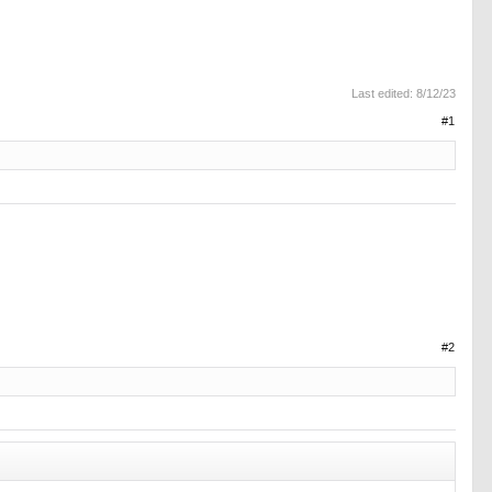
Last edited:
8/12/23
#1
#2