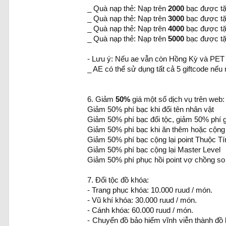
_ Quà nạp thẻ: Nạp trên
2000
bạc được tặ
_ Quà nạp thẻ: Nạp trên
3000
bạc được tặ
_ Quà nạp thẻ: Nạp trên
4000
bạc được tặ
_ Quà nạp thẻ: Nạp trên
5000
bạc được tặ
- Lưu ý: Nếu ae vẫn còn Hồng Kỳ và PET
_ AE có thể sử dụng tất cả 5 giftcode nếu
6. Giảm
50%
giá một số dịch vụ trên web:
Giảm 50% phí bạc khi đổi tên nhân vật
Giảm 50% phí bạc đổi tộc, giảm 50% phí g
Giảm 50% phí bạc khi ăn thêm hoặc cộng 
Giảm 50% phí bạc cộng lại point Thuộc Tí
Giảm 50% phí bạc cộng lại Master Level
Giảm 50% phí phục hồi point vợ chồng so
7. Đổi tộc đồ khóa:
- Trang phục khóa: 10.000 ruud / món.
- Vũ khí khóa: 30.000 ruud / món.
- Cánh khóa: 60.000 ruud / món.
- Chuyển đồ bảo hiểm vĩnh viễn thành đồ k