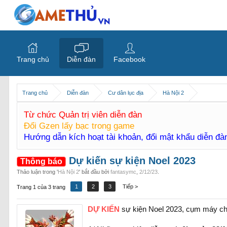
Trang chủ
Diễn đàn
Facebook
Trang chủ
Diễn đàn
Cư dân lục địa
Hà Nội 2
Từ chức Quản trị viên diễn đàn
Đổi Gzen lấy bạc trong game
Hướng dẫn kích hoạt tài khoản, đổi mật khẩu diễn đ
Dự kiến sự kiện Noel 2023
Thông báo
Thảo luận trong '
Hà Nội 2
' bắt đầu bởi
fantasymc
,
2/12/23
.
1
2
3
Tiếp >
Trang 1 của 3 trang
DỰ KIẾN
sự kiện Noel 2023, cụm máy c