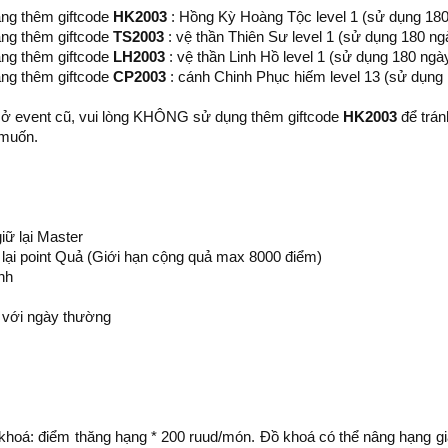
ng thêm giftcode
HK2003
: Hồng Kỳ Hoàng Tộc level 1 (sử dụng 18
ng thêm giftcode
TS2003
: vệ thần Thiên Sư level 1 (sử dụng 180 ng
ng thêm giftcode
LH2003
: vệ thần Linh Hồ level 1 (sử dụng 180 ngà
ng thêm giftcode
CP2003
: cánh Chinh Phục hiếm level 13 (sử dụng
 ở event cũ, vui lòng KHÔNG sử dụng thêm giftcode
HK2003
để trá
 muốn.
iữ lại Master
lại point Quả (Giới hạn cộng quả max 8000 điểm)
nh
 với ngày thường
hoá: điểm thăng hạng * 200 ruud/món. Đồ khoá có thể nâng hạng giá r