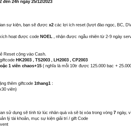
2 đến 24h ngày 25/12/2023
 gian sự kiện, bạn sẽ được
x2
các lợi ích reset (lượt đào ngọc, BC, DV 
sẽ kích hoạt được code
NOEL
, nhận được ngẫu nhiên từ 2-9 ngày ser
thẻ Reset cộng vào Cash.
giftcode
HK2003 ,
TS2003 ,
LH2003 ,
CP2003
oặc 1 viên chaos+15
( nghĩa là mỗi 10tr được 125.000 bạc + 25.0
ặng thêm giftcode
1thang1
:
30 viên)
gian sử dụng sẽ tính từ lúc nhân quà và sẽ bị xóa trong vòng
7
ngày, v
n lý tài khoản, mục sự kiện giải trí / gift Code
event