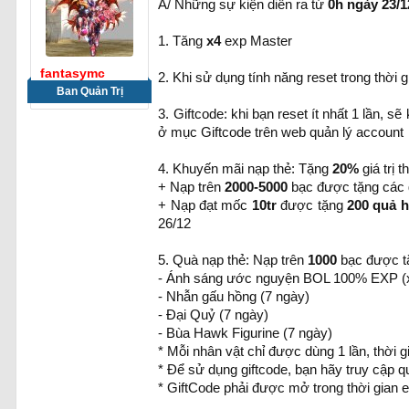
A/ Những sự kiện diễn ra từ
0h ngày 23/1
1. Tăng
x4
exp Master
fantasymc
2. Khi sử dụng tính năng reset trong thời
Ban Quản Trị
3. Giftcode: khi bạn reset ít nhất 1 lần, 
ở mục Giftcode trên web quản lý account
4. Khuyến mãi nạp thẻ: Tặng
20%
giá trị 
+ Nạp trên
2000-5000
bạc được tặng các 
+ Nạp đạt mốc
10tr
được tặng
200 quả h
26/12
5. Quà nạp thẻ: Nạp trên
1000
bạc được t
- Ánh sáng ước nguyện BOL 100% EXP (x
- Nhẫn gấu hồng (7 ngày)
- Đại Quỷ (7 ngày)
- Bùa Hawk Figurine (7 ngày)
* Mỗi nhân vật chỉ được dùng 1 lần, thời 
* Để sử dụng giftcode, bạn hãy truy cập quả
* GiftCode phải được mở trong thời gian 