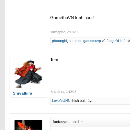
GamethuVN kính báo !
fantasymc
,
2/12/23
phuonghl
,
summer
,
gamemuvp
và
2 người khác
đ
Tem
Shivalkira
,
2/12/23
Shivalkira
LoveMUHN
thích bài này.
fantasymc said:
↑