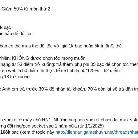
h. Giảm 50% từ món thứ 2
3k
bạc
n hảo để đổi tộc
bạn có thể mua thẻ đổi tộc với giá 1k bạc hoặc 5k tri ân/1 thẻ.
u nhiên, KHÔNG được chọn tộc mong muốn.
 hạng từ 53 điểm trở xuống: trả thêm phụ phí 99 bạc để chọn tộc the
trên web là 50 điểm thì thực tế sẽ tính là 50*125% = 62 điểm
g 18 trở xuống.
n: Anh em trả trước
30
% để nhận tài khoản,
70
% còn lại sẽ trả dần t
pen socket ở máy chủ HN1. Những ring pen socket chưa đạt max ssk k
g đổi ring/pen socket sau 1 năm nữa (từ 1/1/2025)
n
168k
bạc (xem ở topic này
http://diendan.gamethuvn.net/threads/tha