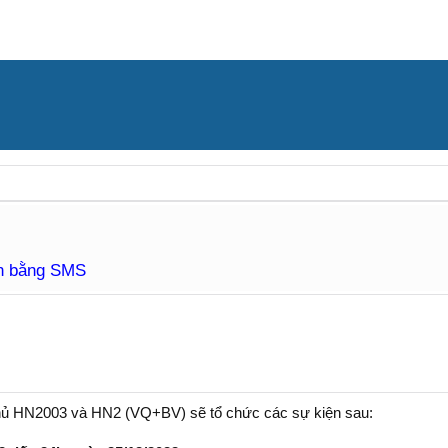
àn bằng SMS
hủ HN2003 và HN2 (VQ+BV) sẽ tổ chức các sự kiện sau: