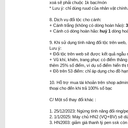
xoá sẽ phải chuộc 1k bạc/món
* Lưu ý: chỉ dùng ruud của nhân vật chín
8. Dịch vụ đổi tộc cho cánh:
+ Cánh trắng (không có dòng hoàn hảo):
+ Cánh có dòng hoàn hảo:
huỷ 1
dòng hoà
9. Khi sử dụng tính năng đổi tộc trên web, 
Lưu ý:
+ Đổi tộc trên web sẽ được kết quả ngẫ
+ Vũ khí, khiên, trang phục có điểm thăng
thêm 25% số điểm, ví dụ số điểm hiển thị 
+ Đồ trên 53 điểm: chỉ áp dụng cho đồ hạn
10. Hỗ trợ mua tài khoản trên shop admi
thoại cho đến khi trả 100% số bạc
C/ Một số thay đổi khác :
1. 25/12/2023: Ngừng tính năng đổi ring/
2. 1/1/2025: Máy chủ HN2 (VQ+BV) sẽ dừn
3. HN2003: giảm giá thanh lý pen ssk cò