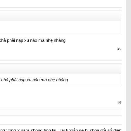
gày)
ng 10 ngày)
ánh trùng vật phẩm
n chả phải nạp xu nào mà nhẹ nhàng
#5
0 cash + 200 điểm quả).
còn chả phải nạp xu nào mà nhẹ nhàng
#6
ong vòng 2 năm không tính lãi. Tài khoản sẽ bị khoá đổi số điện