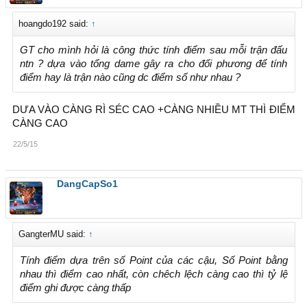
hoangdo192 said:
↑
GT cho mình hỏi là công thức tính điểm sau mỗi trận đấu
ntn ? dựa vào tổng dame gây ra cho đối phương để tính
điểm hay là trận nào cũng dc điểm số như nhau ?
DƯA VÀO CÀNG RÌ SÉC CAO +CÀNG NHIỀU MT THÌ ĐIỂM
CÀNG CAO
22/5/15
DangCapSo1
GangterMU said:
↑
Tính điểm dựa trên số Point của các cậu, Số Point bằng
nhau thì điểm cao nhất, còn chêch lệch càng cao thì tỷ lệ
điểm ghi được càng thấp