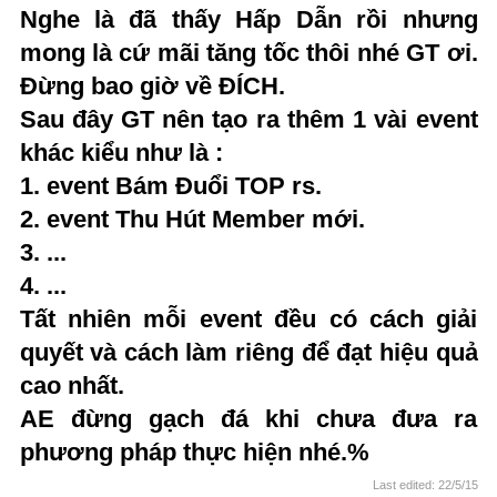
Nghe là đã thấy Hấp Dẫn rồi nhưng
3. Phần thưởng:
Tổng giao đấu Event:
mong là cứ mãi tăng tốc thôi nhé GT ơi.
+ Hạng 1: Từ 39 trận trở lên. Tổng điểm cộng và trừ: Hơn
Đừng bao giờ về ĐÍCH.
1100 điểm. Ví dụ: Thành viên tigermc trên bảng top.
Có 335 điểm cộng và 179 điểm trừ . Tổng điểm là: 514
Sau đây GT nên tạo ra thêm 1 vài event
điểm.
khác kiểu như là :
Nếu không đủ 1 trong 2 điều kiện sẽ xếp xuống hạng dưới.
1. event Bám Đuổi TOP rs.
Ví dụ: trên 39 trận mà dưới 1100 điểm hoặc ngược lại sẽ
2. event Thu Hút Member mới.
chuyển thành hạng 2
+ Hạng 2: Từ 31-38 trận: Tổng điểm cộng và trừ: Hơn 900
3. ...
điểm.
4. ...
+ Hạng 3: Từ 15-30 trận: Tổng điểm cộng và trừ: Hơn 450
điểm.
Tất nhiên mỗi event đều có cách giải
quyết và cách làm riêng để đạt hiệu quả
Phần thưởng Hạng 1 : Tặng Sói Tinh hoàng kim +13 (hạn
sử dụng 30 ngày), và 5000 Bạc khóa.
cao nhất.
Phần thưởng Hạng 2 : 2000 Bạc khóa.
AE đừng gạch đá khi chưa đưa ra
Phần thưởng Hạng 3 : 500 Bạc khóa.
phương pháp thực hiện nhé.%
Có thể sẽ có thêm chức danh ở Hạng 1 , GT sẽ thông báo
sau !
Last edited:
22/5/15