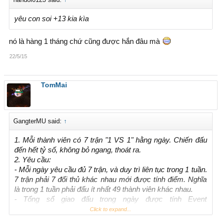
yêu con soi +13 kia kìa
nó là hàng 1 tháng chứ cũng được hắn đâu mà
22/5/15
TomMai
GangterMU said:
↑
1. Mỗi thành viên có 7 trận "1 VS 1" hằng ngày. Chiến đấu
đến hết tỷ số, không bỏ ngang, thoát ra.
2. Yêu cầu:
- Mỗi ngày yêu cầu đủ 7 trận, và duy trì liên tục trong 1 tuần.
7 trận phải 7 đối thủ khác nhau mới được tính điểm. Nghĩa
là trong 1 tuần phải đấu ít nhất 49 thành viên khác nhau.
- Tổng số giao đấu trong ngày được tính Event
http://bv.gamethuvn.net/acc/?page=TOPDual
. Mục tổng
Click to expand...
giao đấu Event.