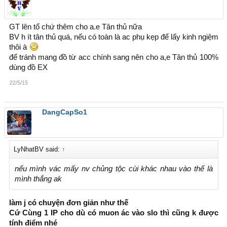
GT lên tổ chứ thêm cho a.e Tân thủ nữa
BV h ít tân thủ quá, nếu có toàn là ac phụ kẹp để lấy kinh ngiệm
thôi à
để tránh mang đồ từ acc chính sang nên cho a,e Tân thủ 100%
dùng đồ EX
22/5/15
DangCapSo1
LyNhatBV said:
↑
nếu mình vác mấy nv chủng tộc cùi khác nhau vào thế là
mình thắng ak
làm j có chuyện đơn giản như thế
Cứ Cùng 1 IP cho dù có muon ác vào slo thì cũng k được
tính điểm nhé