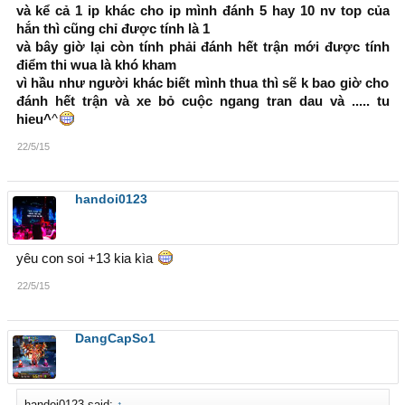
và kể cả 1 ip khác cho ip mình đánh 5 hay 10 nv top của
hắn thì cũng chỉ được tính là 1
và bây giờ lại còn tính phải đánh hết trận mới được tính
điểm thi wua là khó kham
vì hầu như người khác biết mình thua thì sẽ k bao giờ cho
đánh hết trận và xe bỏ cuộc ngang tran dau và ..... tu
hieu^
^
22/5/15
handoi0123
yêu con soi +13 kia kìa
22/5/15
DangCapSo1
handoi0123 said:
↑