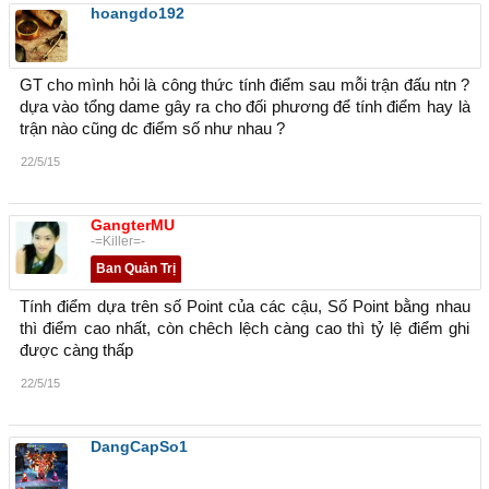
hoangdo192
GT cho mình hỏi là công thức tính điểm sau mỗi trận đấu ntn ?
dựa vào tổng dame gây ra cho đối phương để tính điểm hay là
trận nào cũng dc điểm số như nhau ?
22/5/15
GangterMU
-=Killer=-
Ban Quản Trị
Tính điểm dựa trên số Point của các cậu, Số Point bằng nhau
thì điểm cao nhất, còn chêch lệch càng cao thì tỷ lệ điểm ghi
được càng thấp
22/5/15
DangCapSo1