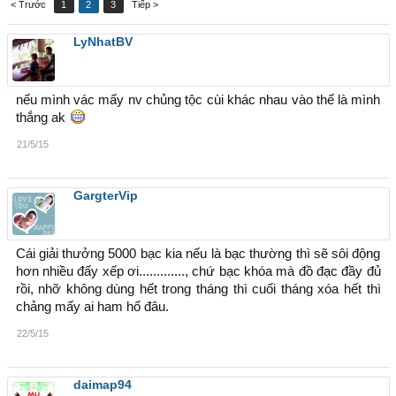
< Trước
1
2
3
Tiếp >
LyNhatBV
nếu mình vác mấy nv chủng tộc cùi khác nhau vào thế là mình
thắng ak
21/5/15
GargterVip
Cái giải thưởng 5000 bạc kia nếu là bạc thường thì sẽ sôi động
hơn nhiều đấy xếp ơi............., chứ bạc khóa mà đồ đạc đầy đủ
rồi, nhỡ không dùng hết trong tháng thì cuối tháng xóa hết thì
chảng mấy ai ham hố đâu.
22/5/15
daimap94