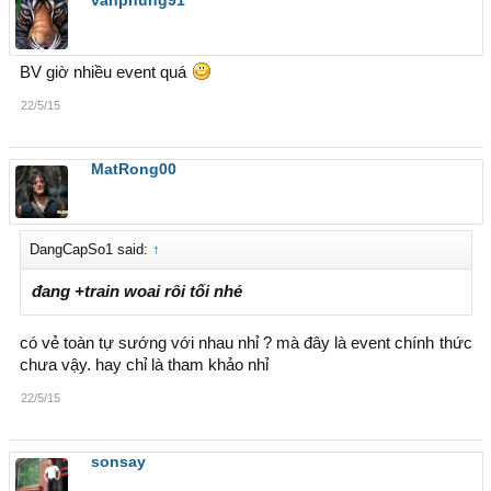
vanphung91
BV giờ nhiều event quá
22/5/15
MatRong00
DangCapSo1 said:
↑
đang +train woai rôi tối nhé
có vẻ toàn tự sướng với nhau nhỉ ? mà đây là event chính thức
chưa vậy. hay chỉ là tham khảo nhỉ
22/5/15
sonsay