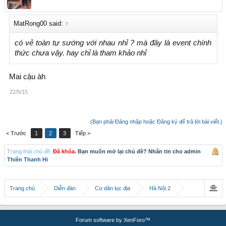
MatRong00 said:
↑
có vẻ toàn tự sướng với nhau nhỉ ? mà đây là event chính
thức chưa vậy. hay chỉ là tham khảo nhỉ
Mai cậu àh
22/5/15
(Bạn phải Đăng nhập hoặc Đăng ký để trả lời bài viết.)
< Trước
1
2
3
Tiếp >
Trạng thái chủ đề:
Đã khóa
. Bạn muốn mở lại chủ đề? Nhắn tin cho admin
Thiên Thanh Hi
Trang chủ
Diễn đàn
Cư dân lục địa
Hà Nội 2
Forum software by XenForo™