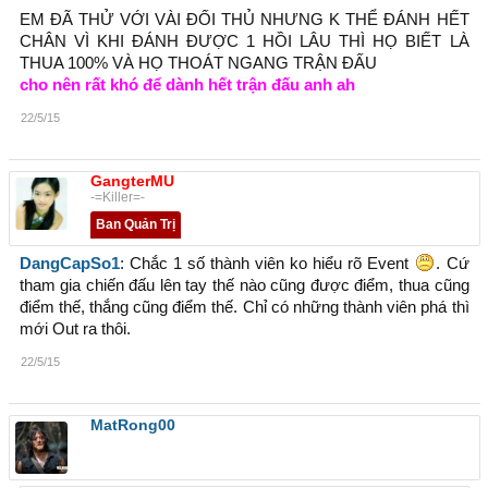
EM ĐÃ THỬ VỚI VÀI ĐỐI THỦ NHƯNG K THỂ ĐÁNH HẾT
CHÂN VÌ KHI ĐÁNH ĐƯỢC 1 HỒI LÂU THÌ HỌ BIẾT LÀ
THUA 100% VÀ HỌ THOÁT NGANG TRẬN ĐẤU
cho nên rất khó để dành hết trận đấu anh ah
22/5/15
GangterMU
-=Killer=-
Ban Quản Trị
DangCapSo1
: Chắc 1 số thành viên ko hiểu rõ Event
. Cứ
tham gia chiến đấu lên tay thế nào cũng được điểm, thua cũng
điểm thế, thắng cũng điểm thế. Chỉ có những thành viên phá thì
mới Out ra thôi.
22/5/15
MatRong00