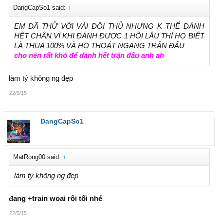
DangCapSo1 said:
↑
EM ĐÃ THỬ VỚI VÀI ĐỐI THỦ NHƯNG K THỂ ĐÁNH
HẾT CHÂN VÌ KHI ĐÁNH ĐƯỢC 1 HỒI LÂU THÌ HỌ BIẾT
LÀ THUA 100% VÀ HỌ THOÁT NGANG TRẬN ĐẤU
cho nên rất khó để dành hết trận đấu anh ah
làm tý không ng đẹp
22/5/15
DangCapSo1
MatRong00 said:
↑
làm tý không ng đẹp
đang +train woai rôi tối nhé
22/5/15