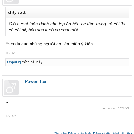
chity said:
↑
Giờ event toàn dành cho top ăn hết, ae tầm trung và cùi thì
có cái nịt, bảo sao k có ng chơi mới
Even là của những người có tiền.miễn ý kiến .
10/1/23
OppaHq
thích bài này.
Powerlifter
…
Last edited:
12/1/23
12/1/23
(Bạn phải Đăng nhập hoặc Đăng ký để trả lời bài viết.)