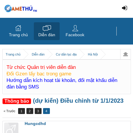
Trang chủ
Diễn đàn
Facebook
Trang chủ
Diễn đàn
Cư dân lục địa
Hà Nội
Từ chức Quản trị viên diễn đàn
Đổi Gzen lấy bạc trong game
Hướng dẫn kích hoạt tài khoản, đổi mật khẩu diễn
đàn bằng SMS
(dự kiến) Điều chỉnh từ 1/1/2023
Thông báo
< Trước
1
2
3
4
Hungcdhd