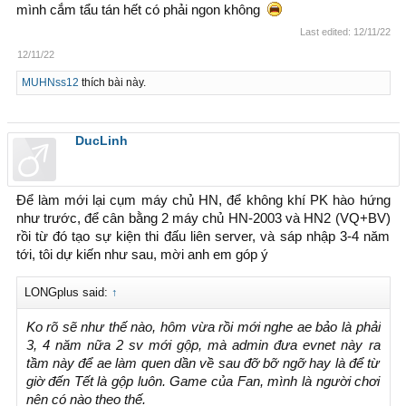
mình cắm tẩu tán hết có phải ngon không
Last edited:
12/11/22
12/11/22
MUHNss12
thích bài này.
DucLinh
Để làm mới lại cụm máy chủ HN, để không khí PK hào hứng
như trước, để cân bằng 2 máy chủ HN-2003 và HN2 (VQ+BV)
rồi từ đó tạo sự kiện thi đấu liên server, và sáp nhập 3-4 năm
tới, tôi dự kiến như sau, mời anh em góp ý
LONGplus said:
↑
Ko rõ sẽ như thế nào, hôm vừa rồi mới nghe ae bảo là phải
3, 4 năm nữa 2 sv mới gộp, mà admin đưa evnet này ra
tầm này để ae làm quen dần về sau đỡ bỡ ngỡ hay là để từ
giờ đến Tết là gộp luôn. Game của Fan, mình là người chơi
nên có nào theo thế.