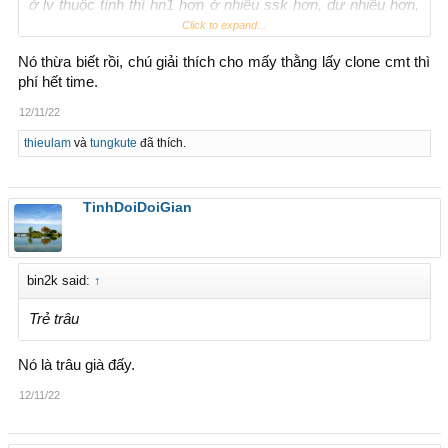
ở lv thuộc tính thì hn1 hơn ở nhiều ssk hơn, dư nhiều hơn,
cánh chinh phục nhiều hơn, kiểu gì hn1 cũng mạnh hơn thôi
Click to expand...
Nó thừa biết rồi, chú giải thích cho mấy thằng lấy clone cmt thì
phí hết time.
Đóng góp ý kiến thì đóng góp cho đàng hoàng, đừng giả nai
vào châm chích nhau
12/11/22
thieulam
và
tungkute
đã thích.
TinhDoiDoiGian
bin2k said:
↑
Trẻ trâu
Nó là trâu già đấy.
12/11/22