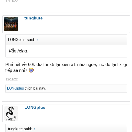
12/11/22
tungkute
LONGplus said:
↑
Vẫn hóng.
Phế hết về 60k dư thì x5 lại xiên x1 như ngóe, lúc đó lại fix gì
tiếp ae nhỉ?
12/11/22
LONGplus
thích bài này.
LONGplus
tungkute said:
↑