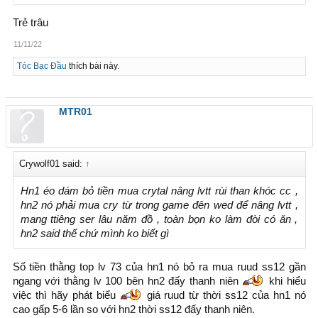
Trẻ trâu
11/11/22
Tóc Bạc Đầu
thích bài này.
MTR01
Crywolf01 said:
↑
Hn1 éo dám bỏ tiền mua crytal nâng lvtt rùi than khóc cc ,
hn2 nó phải mua cry từ trong game đên wed để nâng lvtt ,
mang ttiêng ser lâu năm đồ , toàn bọn ko làm đòi có ăn ,
hn2 said thế chứ mình ko biết gì
Số tiền thằng top lv 73 của hn1 nó bỏ ra mua ruud ss12 gần
ngang với thằng lv 100 bên hn2 đấy thanh niên
khi hiểu
việc thì hãy phát biểu
giá ruud từ thời ss12 của hn1 nó
cao gấp 5-6 lần so với hn2 thời ss12 đấy thanh niên.