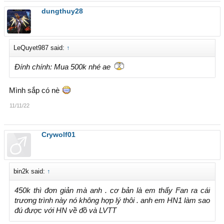
dungthuy28
LeQuyet987 said:
↑
Đính chính: Mua 500k nhé ae
Mình sắp có nè
11/11/22
Crywolf01
bin2k said:
↑
450k thì đơn giản mà anh . cơ bản là em thấy Fan ra cái
trương trình này nó không hợp lý thôi . anh em HN1 làm sao
đú được với HN về đồ và LVTT