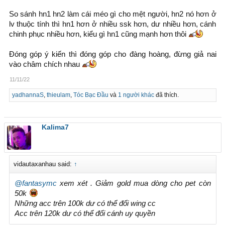
So sánh hn1 hn2 làm cái méo gì cho mệt người, hn2 nó hơn ở
lv thuộc tính thì hn1 hơn ở nhiều ssk hơn, dư nhiều hơn, cánh
chinh phục nhiều hơn, kiểu gì hn1 cũng mạnh hơn thôi
Đóng góp ý kiến thì đóng góp cho đàng hoàng, đừng giả nai
vào châm chích nhau
11/11/22
yadhannaS
,
thieulam
,
Tóc Bạc Đầu
và
1 người khác
đã thích.
Kalima7
vidautaxanhau said:
↑
@fantasymc
xem xét . Giảm gold mua dòng cho pet còn
50k
Những acc trên 100k dư có thể đổi wing cc
Acc trên 120k dư có thể đổi cánh uy quyền