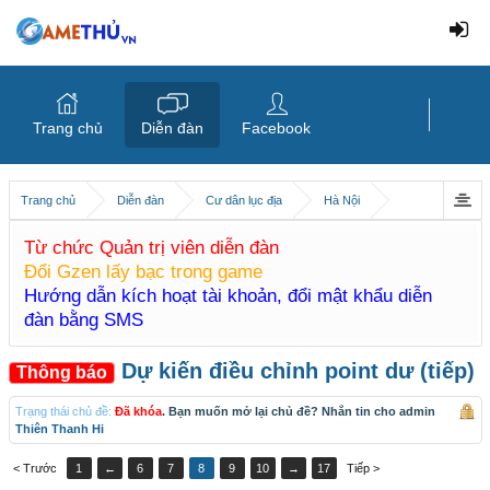
Trang chủ
Diễn đàn
Facebook
Trang chủ
Diễn đàn
Cư dân lục địa
Hà Nội
Từ chức Quản trị viên diễn đàn
Đổi Gzen lấy bạc trong game
Hướng dẫn kích hoạt tài khoản, đổi mật khẩu diễn
đàn bằng SMS
Dự kiến điều chỉnh point dư (tiếp)
Thông báo
Trạng thái chủ đề:
Đã khóa
. Bạn muốn mở lại chủ đề? Nhắn tin cho admin
Thiên Thanh Hi
< Trước
1
←
6
7
8
9
10
→
17
Tiếp >