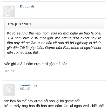
DucLinh
LONGplus said:
↑
Ko rõ sẽ như thế nào, hôm vừa rồi mới nghe ae bảo là phải
3, 4 năm nữa 2 sv mới gộp, mà admin đưa evnet này ra
tầm này để ae làm quen dần về sau đỡ bỡ ngỡ hay là để từ
giờ đến Tết là gộp luôn. Game của Fan, mình là người chơi
nên có nào theo thế.
vẫn ghi là 3-4 năm nưa mới gộp mà bác
12/11/22
xuandung
Hiệp Sĩ
fan làm ăn thế này đừng hỏi sao lại bỏ game hết .
kể ra mấy ông bán đồ bán acc cắm fan lại ngon vcd . biết thế