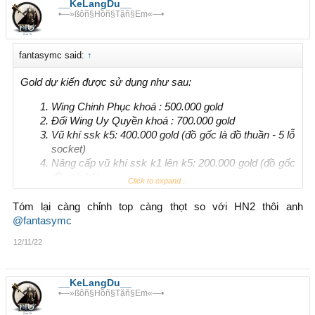
__KeLangDu__
•—»ßôñ§Hồñ§Tặñ§Em«—•
fantasymc said:
↑
Gold dự kiến được sử dụng như sau:
Wing Chinh Phục khoá : 500.000 gold
Đổi Wing Uy Quyền khoá : 700.000 gold
Vũ khí ssk k5: 400.000 gold (đồ gốc là đồ thuần - 5 lỗ
socket)
Nâng cấp vũ khí ssk k1 lên k5: 200.000 gold (đồ gốc
đồ ssk k1)
Click to expand...
level thuộc tính: 3.000 gold / 1 triệu exp
Thêm dòng cho vệ thần : 100.000 gold / 1 dòng
Tóm lại càng chỉnh top càng thọt so với HN2 thôi anh
socket k10 : 100.000 gold / viên
@fantasymc
thêm dòng ex cho cánh: 100.000 gold/dòng
12/11/22
thêm dòng ex cho vũ khí, khiên: 100.000 gold/dòng
(không áp dụng cho ssk, tối đa 6 dòng ex)
thêm dòng ex cho quần áo: 40.000 gold/dòng (không
__KeLangDu__
áp dụng cho ssk, tối đa 6 dòng ex)
•—»ßôñ§Hồñ§Tặñ§Em«—•
đổi tộc quần áo thường : 20.000 gold/món