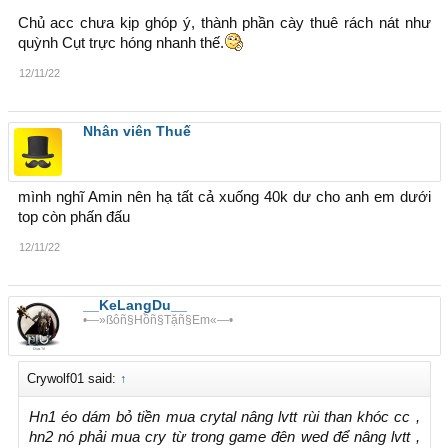
Chủ acc chưa kịp ghóp ý, thành phần cày thuê rách nát như
quỳnh Cụt trực hóng nhanh thế.
12/11/22
Nhân viên Thuế
mình nghĩ Amin nên hạ tất cả xuống 40k dư cho anh em dưới
top còn phấn đấu
12/11/22
__KeLangDu__
•—»ßôñ§Hồñ§Tặñ§Em«—•
Crywolf01 said:
↑
Hn1 éo dám bỏ tiền mua crytal nâng lvtt rùi than khóc cc ,
hn2 nó phải mua cry từ trong game đên wed để nâng lvtt ,