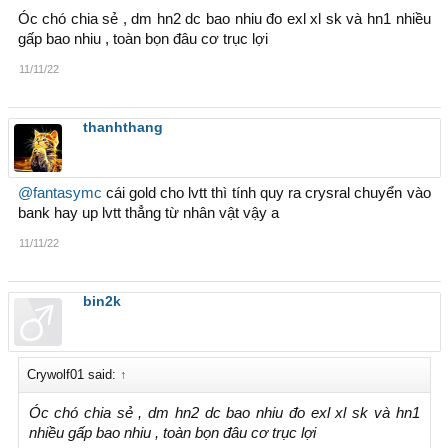
Óc chó chia sẻ , dm hn2 dc bao nhiu đo exl xl sk và hn1 nhiều
gấp bao nhiu , toàn bọn đâu cơ trục lợi
11/11/22
thanhthang
@fantasymc
cái gold cho lvtt thì tính quy ra crysral chuyển vào
bank hay up lvtt thẳng từ nhân vật vậy a
11/11/22
bin2k
Crywolf01 said:
↑
Óc chó chia sẻ , dm hn2 dc bao nhiu đo exl xl sk và hn1
nhiều gấp bao nhiu , toàn bọn đâu cơ trục lợi