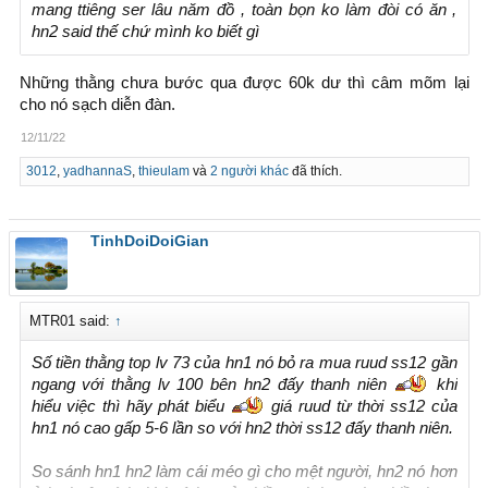
mang ttiêng ser lâu năm đồ , toàn bọn ko làm đòi có ăn ,
hn2 said thế chứ mình ko biết gì
Những thằng chưa bước qua được 60k dư thì câm mõm lại
cho nó sạch diễn đàn.
12/11/22
3012
,
yadhannaS
,
thieulam
và
2 người khác
đã thích.
TinhDoiDoiGian
MTR01 said:
↑
Số tiền thằng top lv 73 của hn1 nó bỏ ra mua ruud ss12 gần
ngang với thằng lv 100 bên hn2 đấy thanh niên
khi
hiểu việc thì hãy phát biểu
giá ruud từ thời ss12 của
hn1 nó cao gấp 5-6 lần so với hn2 thời ss12 đấy thanh niên.
So sánh hn1 hn2 làm cái méo gì cho mệt người, hn2 nó hơn