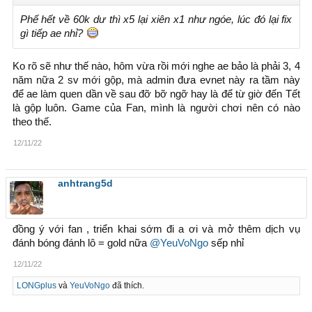
Phế hết về 60k dư thì x5 lại xiên x1 như ngóe, lúc đó lại fix
gì tiếp ae nhỉ?
Ko rõ sẽ như thế nào, hôm vừa rồi mới nghe ae bảo là phải 3, 4
năm nữa 2 sv mới gộp, mà admin đưa evnet này ra tầm này
để ae làm quen dần về sau đỡ bỡ ngỡ hay là để từ giờ đến Tết
là gộp luôn. Game của Fan, mình là người chơi nên có nào
theo thế.
12/11/22
anhtrang5d
đồng ý với fan , triển khai sớm đi a ơi và mở thêm dịch vụ
đánh bóng đánh lô = gold nữa
@YeuVoNgo
sếp nhỉ
12/11/22
LONGplus
và
YeuVoNgo
đã thích.