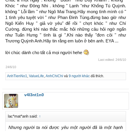
Chúc a một ngày : không " Buồn " như Duy Khánh . không "
Khóc " như Đông Nhi . không " Lạnh "như Khổng Tú Quỳnh.
không " Lỗi lầm " như Ngô Mai Trang.Hãy mong tình mình có "
1 tình yêu tuyệt vời " như Phan Đinh Tùng.đừng bao giờ như
Ngô Kiến Huy " giả vờ yêu" để rồi " chợt khóc " như Chí
Cường. đừng khi nào thắc mắc hỏi những câu hỏi ngớ ngẩn
như Tuấn Hưng " tình là gì ".Khi nào thấy "đơn côi " như
Trương Quỳnh Anh.Hãy tin rằng em luôn ở bên anh. EYA ...
lời chúc dành cho tất cả mọi người hehe
Last edited:
24/6/10
24/6/10
AnhTienNo1
,
ValueLife
,
AnhChiChi
và
9 người khác
đã thích.
v4l3nt1n0
lac*mat*anh said:
↑
Nhưng người ta nói được yêu một người đã là một hạnh