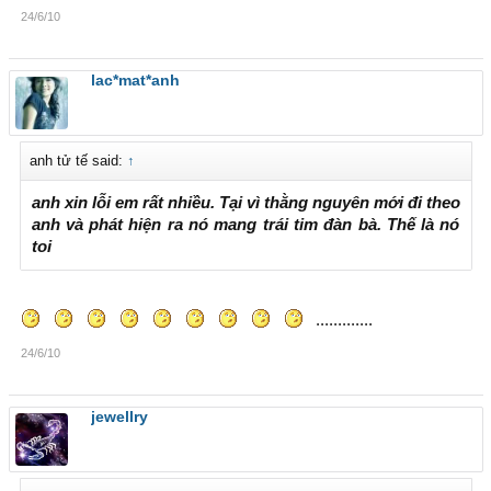
24/6/10
lac*mat*anh
anh tử tế said:
↑
anh xin lỗi em rất nhiều. Tại vì thằng nguyên mới đi theo
anh và phát hiện ra nó mang trái tim đàn bà. Thế là nó
toi
.............
24/6/10
jewellry