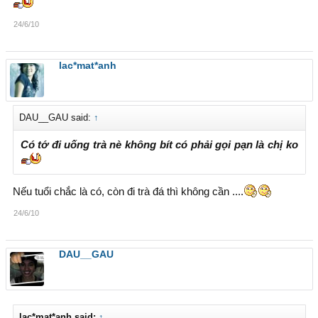
24/6/10
lac*mat*anh
DAU__GAU said:
↑
Có tớ đi uống trà nè không bít có phải gọi pạn là chị ko
Nếu tuổi chắc là có, còn đi trà đá thì không cần ....
24/6/10
DAU__GAU
lac*mat*anh said:
↑