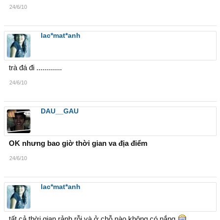
24/6/10
lac*mat*anh
trà đá đi .............
24/6/10
DAU__GAU
OK nhưng bao giờ thời gian va địa điểm
24/6/10
lac*mat*anh
tất cả thời gian rảnh rỗi và ở chỗ nào không có nắng