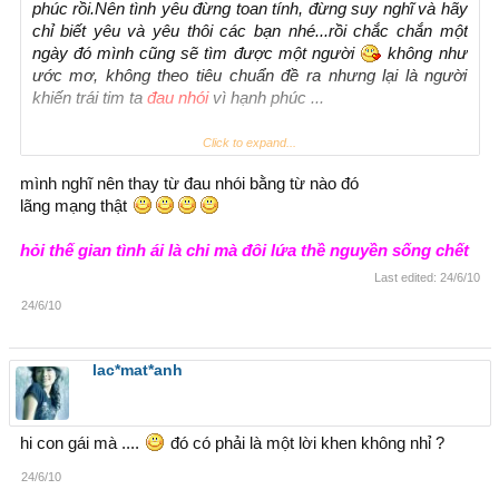
phúc rồi.Nên tình yêu đừng toan tính, đừng suy nghĩ và hãy
chỉ biết yêu và yêu thôi các bạn nhé...rồi chắc chắn một
ngày đó mình cũng sẽ tìm được một người
không như
ước mơ, không theo tiêu chuẩn đề ra nhưng lại là người
khiến trái tim ta
đau nhói
vì hạnh phúc ...
Click to expand...
mình nghĩ nên thay từ đau nhói bằng từ nào đó
Chúc a một ngày : không " Buồn " như Duy Khánh . không "
lãng mạng thật
Khóc " như Đông Nhi . không " Lạnh "như Khổng Tú Quỳnh.
không " Lỗi lầm " như Ngô Mai Trang.Hãy mong tình mình
hỏi thế gian tình ái là chi mà đôi lứa thề nguyền sống chết
có " 1 tình yêu tuyệt vời " như Phan Đinh Tùng.đừng bao giờ
như Ngô Kiến Huy " giả vờ yêu" để rồi " chợt khóc " như Chí
Last edited:
24/6/10
Cường. đừng khi nào thắc mắc hỏi những câu hỏi ngớ ngẩn
24/6/10
như Tuấn Hưng " tình là gì ".Khi nào thấy "đơn côi " như
Trương Quỳnh Anh.Hãy tin rằng em luôn ở bên anh. EYA ...
lac*mat*anh
lờ chúc dành cho tất cả mọi người hehe
hi con gái mà ....
đó có phải là một lời khen không nhỉ ?
24/6/10