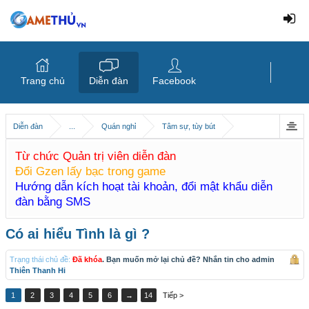
Trang chủ
Diễn đàn
Facebook
Diễn đàn
...
Quán nghỉ
Tâm sự, tùy bút
Từ chức Quản trị viên diễn đàn
Đổi Gzen lấy bạc trong game
Hướng dẫn kích hoạt tài khoản, đổi mật khẩu diễn
đàn bằng SMS
Có ai hiểu Tình là gì ?
Trạng thái chủ đề:
Đã khóa
. Bạn muốn mở lại chủ đề? Nhắn tin cho admin
Thiên Thanh Hi
1
2
3
4
5
6
→
14
Tiếp >