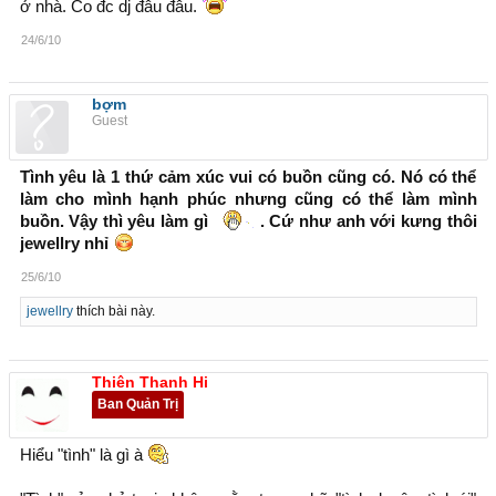
ở nhà. Co đc dj đâu đâu.
24/6/10
bợm
Guest
Tình yêu là 1 thứ cảm xúc vui có buồn cũng có. Nó có thể
làm cho mình hạnh phúc nhưng cũng có thể làm mình
buồn. Vậy thì yêu làm gì
. Cứ như anh với kưng thôi
jewellry nhỉ
25/6/10
jewellry
thích bài này.
Thiên Thanh Hi
Ban Quản Trị
Hiểu "tình" là gì à