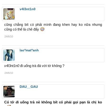
v4l3nt1n0
cũng chẳng bít có phải mình đang khen hay ko nữa nhưng
cũng có thể là chê đấy
24/6/10
lac*mat*anh
v4l3nt1n0
đi uống trà đá với tớ không ?
24/6/10
DAU__GAU
Có tớ đi uống trà nè không bít có phải gọi pạn là chị ko