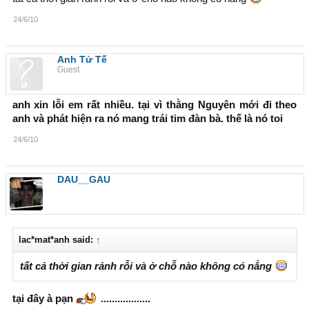
24/6/10
Anh Tử Tế
Guest
anh xin lỗi em rất nhiều. tại vì thằng Nguyên mới đi theo
anh và phát hiện ra nó mang trái tim đàn bà. thế là nó toi
24/6/10
DAU__GAU
lac*mat*anh said:
↑
tất cả thời gian rảnh rỗi và ở chỗ nào không có nắng
tại đây à pạn
..................