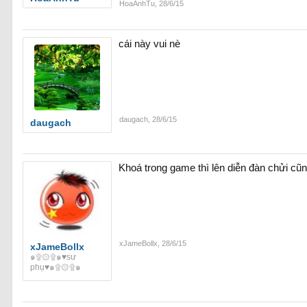
HoaAnhTu
,
28/6/15
cái này vui nè
daugach
,
28/6/15
daugach
Khoá trong game thì lên diễn đàn chửi c
xJameBollx
,
28/6/15
xJameBollx
๑۩۞۩๑♥sư
phụ♥๑۩۞۩๑