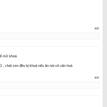
#28
 để mở khoá
 G , chát zen đều bị khoá nếu ăn nói vô văn hoá
#29