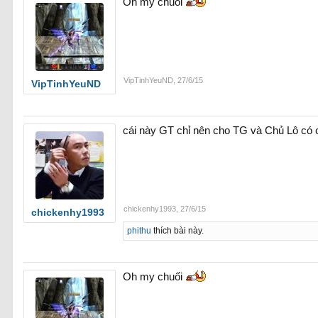
Oh my chuối
VipTinhYeuND
,
27/6/15
VipTinhYeuND
cái này GT chỉ nên cho TG và Chủ Lô có c
chickenhy1993
,
27/6/15
chickenhy1993
phithu
thích bài này.
Oh my chuối