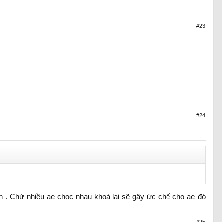
#23
#24
n . Chứ nhiều ae chọc nhau khoá lại sẽ gây ức chế cho ae đó
#25