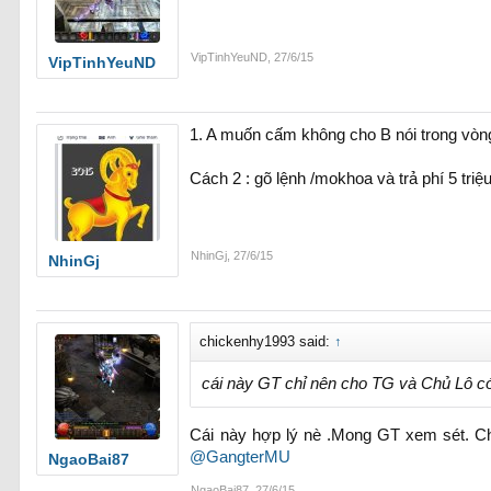
VipTinhYeuND
,
27/6/15
VipTinhYeuND
1. A muốn cấm không cho B nói trong vòng 
Cách 2 : gõ lệnh /mokhoa và trả phí 5 triệ
NhinGj
,
27/6/15
NhinGj
chickenhy1993 said:
↑
cái này GT chỉ nên cho TG và Chủ Lô có
Cái này hợp lý nè .Mong GT xem sét. Ch
@GangterMU
NgaoBai87
NgaoBai87
,
27/6/15