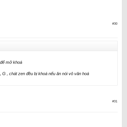
#30
m để mở khoá
 , G , chát zen đều bị khoá nếu ăn nói vô văn hoá
#31