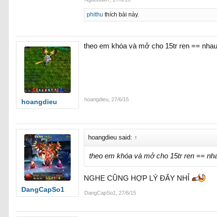
phithu
thích bài này.
theo em khóa và mở cho 15tr ren == nhau 
hoangdieu
,
27/6/15
hoangdieu
hoangdieu said:
↑
theo em khóa và mở cho 15tr ren == nhau
NGHE CŨNG HỢP LÝ ĐẤY NHỈ
DangCapSo1
DangCapSo1
,
27/6/15