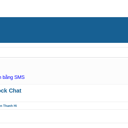
àn bằng SMS
ock Chat
ên Thanh Hi