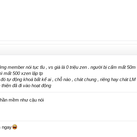
g member nói tục tĩu , vs giá là 0 triệu zen . người bị cấm mất 50
ì mất 500 xzen lập tp
đó tự động khoá bất kể ai , chỗ nào , chát chung , riêng hay chát LM
thiện đã đi vào hoạt động
phần mềm như cậu nói
m ngay