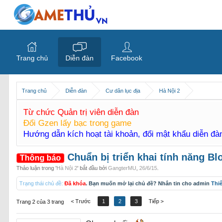
Trang chủ
Diễn đàn
Facebook
Trang chủ
Diễn đàn
Cư dân lục địa
Hà Nội 2
Từ chức Quản trị viên diễn đàn
Đổi Gzen lấy bạc trong game
Hướng dẫn kích hoạt tài khoản, đổi mật khẩu diễn đ
Chuẩn bị triển khai tính năng Bl
Thông báo
Thảo luận trong '
Hà Nội 2
' bắt đầu bởi
GangterMU
,
26/6/15
.
Trạng thái chủ đề:
Đã khóa
. Bạn muốn mở lại chủ đề? Nhắn tin cho admin
Thi
< Trước
1
2
3
Tiếp >
Trang 2 của 3 trang