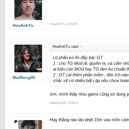
HoaAnhTu
,
27/6/15
HoaAnhTu
HoaAnhTu said:
↑
có phần ko ổn đấy bác GT
1 : cho TG Mod dc quyền nc và cấm nhữn
ai kiện cáo MOd hay TG làm ko chuẩn th
2 : GT cài thêm phần mềm , tiện ích nào 
MatRong00
chắc sẽ có nhiều bất cập nếu chưa hoàn 
ừm, mình thấy nhìu game cũng sử dụng 
MatRong00
,
27/6/15
Hay thằng nào láo phệt 15m vào mồn câ