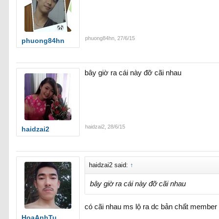
phuong84hn
,
27/6/15
phuong84hn
bây giờ ra cái này đỡ cãi nhau
haidzai2
,
28/6/15
haidzai2
haidzai2 said:
↑
bây giờ ra cái này đỡ cãi nhau
có cãi nhau ms lộ ra dc bản chất member
HoaAnhTu