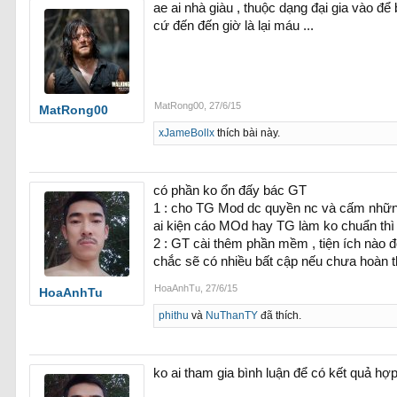
ae ai nhà giàu , thuộc dạng đại gia vào đê
cứ đến đến giờ là lại máu ...
MatRong00
,
27/6/15
MatRong00
xJameBollx
thích bài này.
có phần ko ổn đấy bác GT
1 : cho TG Mod dc quyền nc và cấm những 
ai kiện cáo MOd hay TG làm ko chuẩn thì 
2 : GT cài thêm phần mềm , tiện ích nào đó
chắc sẽ có nhiều bất cập nếu chưa hoàn t
HoaAnhTu
,
27/6/15
HoaAnhTu
phithu
và
NuThanTY
đã thích.
ko ai tham gia bình luận để có kết quả hợp